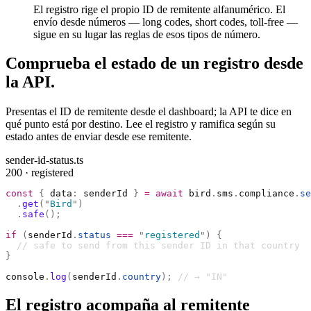
El registro rige el propio ID de remitente alfanumérico. El
envío desde números — long codes, short codes, toll-free —
sigue en su lugar las reglas de esos tipos de número.
Comprueba el estado de un registro desde
la API.
Presentas el ID de remitente desde el dashboard; la API te dice en
qué punto está por destino. Lee el registro y ramifica según su
estado antes de enviar desde ese remitente.
sender-id-status.ts
200 · registered
const
 {
 data
:
 senderId 
}
 =
 await
 bird
.
sms
.
compliance
.
se
  .
get
(
"
Bird
"
)
  .
safe
();
if
 (
senderId
.
status
 ===
 "
registered
"
)
 {
  // safe to send from this sender ID in that country
}
console
.
log
(
senderId
.
country
);
 // → "IN"
El registro acompaña al remitente