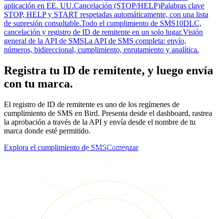
aplicación en EE. UU.
Cancelación (STOP/HELP)
Palabras clave
STOP, HELP y START respetadas automáticamente, con una lista
de supresión consultable.
Todo el cumplimiento de SMS
10DLC,
cancelación y registro de ID de remitente en un solo lugar.
Visión
general de la API de SMS
La API de SMS completa: envío,
números, bidireccional, cumplimiento, enrutamiento y analítica.
Registra tu ID de remitente, y luego envía
con tu marca.
El registro de ID de remitente es uno de los regímenes de
cumplimiento de SMS en Bird. Presenta desde el dashboard, rastrea
la aprobación a través de la API y envía desde el nombre de tu
marca donde esté permitido.
Explora el cumplimiento de SMS
Comenzar