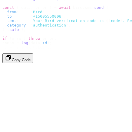
const
 {
 data
,
 error 
}
 =
 await
 bird
.
sms
.
send
({
  from
:
     "
Bird
"
,
  to
:
       "
+15005550006
"
,
  text
:
     `
Your Bird verification code is 
${
code
}
. Re
  category
:
 "
authentication
"
,
}).
safe
();
if
 (
error
)
 throw
 error
;
console
.
log
(
data
.
id
);
// → "sms_4kT01Lq2m..."
Copy Code