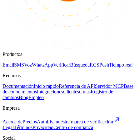
Productos
Email
SMS
Voz
WhatsApp
Verificar
Búsqueda
RCS
Push
Tiempo real
Recursos
Documentación
Inicio rápido
Referencia de API
Servidor MCP
Base
de conocimientos
Integraciones
Clientes
Guías
Registro de
cambios
Blog
Empleo
Empresa
Acerca de
Precios
Authifly, nuestra marca de verificación
Legal
Términos
Privacidad
Centro de confianza
Social