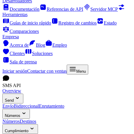
Desarrolladores
Documentación
Referencias de API
Servidor MCP
Herramientas
Guías de inicio rápido
Registro de cambios
Estado
Comparaciones
Empresa
Acerca de
Blog
Empleo
Clientes
Soluciones
Sala de prensa
Iniciar sesión
Contactar con ventas
Menu
SMS API
Overview
Send
Envío
Bidireccional
Enrutamiento
Números
Números
Destinos
Cumplimiento