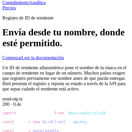
Cumplimiento
Analítica
Precios
Registro de ID de remitente
Envía desde tu nombre, donde
esté permitido.
Comenzar
Leer la documentación
Un ID de remitente alfanumérico pone el nombre de tu marca en el
campo de remitente en lugar de un número. Muchos países exigen
que registres previamente ese nombre antes de que pueda entregar.
Bird presenta el registro y reporta su estado a través de la API para
que sepas cuándo el remitente está activo.
send-otp.ts
200 · 0.4s
import
 {
 BirdClient 
}
 from
 "
@messagebird/sdk
"
;
const
 bird 
=
 new
 BirdClient
({
 apiKey
:
 process
.
env
.
BIRD_
const
 code 
=
 generateOtp
();