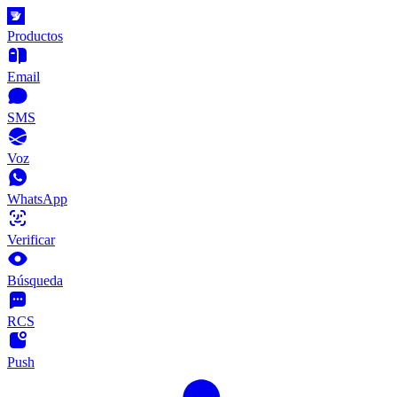
Productos
Email
SMS
Voz
WhatsApp
Verificar
Búsqueda
RCS
Push