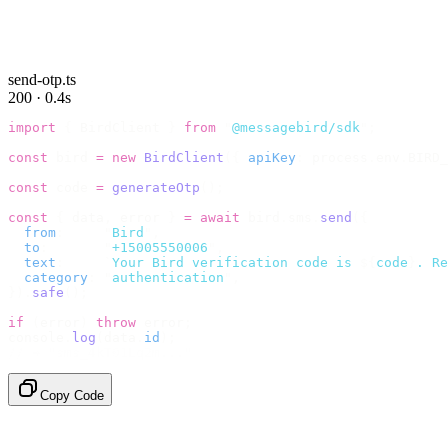
send-otp.ts
200 · 0.4s
import
 {
 BirdClient 
}
 from
 "
@messagebird/sdk
"
;
const
 bird 
=
 new
 BirdClient
({
 apiKey
:
 process
.
env
.
BIRD_
const
 code 
=
 generateOtp
();
const
 {
 data
,
 error 
}
 =
 await
 bird
.
sms
.
send
({
  from
:
     "
Bird
"
,
  to
:
       "
+15005550006
"
,
  text
:
     `
Your Bird verification code is 
${
code
}
. Re
  category
:
 "
authentication
"
,
}).
safe
();
if
 (
error
)
 throw
 error
;
console
.
log
(
data
.
id
);
// → "sms_4kT01Lq2m..."
Copy Code