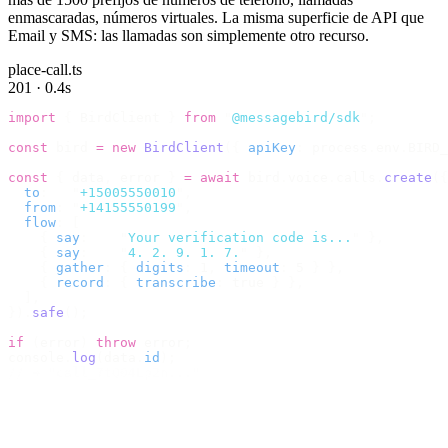
enmascaradas, números virtuales. La misma superficie de API que
Email y SMS: las llamadas son simplemente otro recurso.
place-call.ts
201 · 0.4s
import
 {
 BirdClient 
}
 from
 "
@messagebird/sdk
"
;
const
 bird 
=
 new
 BirdClient
({
 apiKey
:
 process
.
env
.
BIRD_
const
 {
 data
,
 error 
}
 =
 await
 bird
.
voice
.
calls
.
create
({
  to
:
   "
+15005550010
"
,
  from
:
 "
+14155550199
"
,
  flow
:
 [
    {
 say
:
    "
Your verification code is...
"
 },
    {
 say
:
    "
4. 2. 9. 1. 7.
"
 },
    {
 gather
:
 {
 digits
:
 1
,
 timeout
:
 5 
}
 },
    {
 record
:
 {
 transcribe
:
 true 
}
 },
  ],
}).
safe
();
if
 (
error
)
 throw
 error
;
console
.
log
(
data
.
id
);
// → "call_7tQ04Lp2n..."