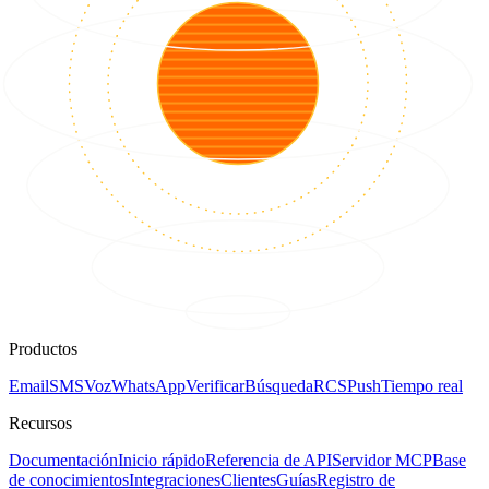
Productos
Email
SMS
Voz
WhatsApp
Verificar
Búsqueda
RCS
Push
Tiempo real
Recursos
Documentación
Inicio rápido
Referencia de API
Servidor MCP
Base
de conocimientos
Integraciones
Clientes
Guías
Registro de