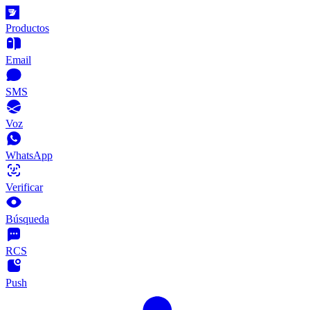
Productos
Email
SMS
Voz
WhatsApp
Verificar
Búsqueda
RCS
Push