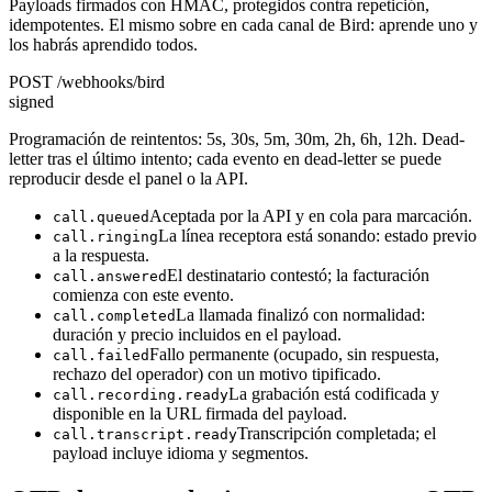
Payloads firmados con HMAC, protegidos contra repetición,
idempotentes. El mismo sobre en cada canal de Bird: aprende uno y
los habrás aprendido todos.
POST /webhooks/bird
signed
Programación de reintentos: 5s, 30s, 5m, 30m, 2h, 6h, 12h. Dead-
letter tras el último intento; cada evento en dead-letter se puede
reproducir desde el panel o la API.
Aceptada por la API y en cola para marcación.
call.queued
La línea receptora está sonando: estado previo
call.ringing
a la respuesta.
El destinatario contestó; la facturación
call.answered
comienza con este evento.
La llamada finalizó con normalidad:
call.completed
duración y precio incluidos en el payload.
Fallo permanente (ocupado, sin respuesta,
call.failed
rechazo del operador) con un motivo tipificado.
La grabación está codificada y
call.recording.ready
disponible en la URL firmada del payload.
Transcripción completada; el
call.transcript.ready
payload incluye idioma y segmentos.