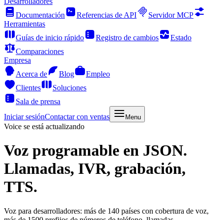
Desarrolladores
Documentación
Referencias de API
Servidor MCP
Herramientas
Guías de inicio rápido
Registro de cambios
Estado
Comparaciones
Empresa
Acerca de
Blog
Empleo
Clientes
Soluciones
Sala de prensa
Iniciar sesión
Contactar con ventas
Menu
Voice se está actualizando
Voz programable
en JSON.
Llamadas, IVR, grabación,
TTS.
Voz para desarrolladores: más de 140 países con cobertura de voz,
más de 1500 prefijos de números de teléfono, llamadas