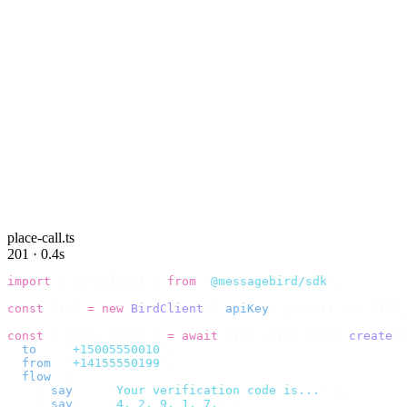
place-call.ts
201 · 0.4s
import
 {
 BirdClient 
}
 from
 "
@messagebird/sdk
"
;
const
 bird 
=
 new
 BirdClient
({
 apiKey
:
 process
.
env
.
BIRD_
const
 {
 data
,
 error 
}
 =
 await
 bird
.
voice
.
calls
.
create
({
  to
:
   "
+15005550010
"
,
  from
:
 "
+14155550199
"
,
  flow
:
 [
    {
 say
:
    "
Your verification code is...
"
 },
    {
 say
:
    "
4. 2. 9. 1. 7.
"
 },