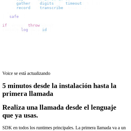
    {
 gather
:
 {
 digits
:
 1
,
 timeout
:
 5 
}
 },
    {
 record
:
 {
 transcribe
:
 true 
}
 },
  ],
}).
safe
();
if
 (
error
)
 throw
 error
;
console
.
log
(
data
.
id
);
// → "call_7tQ04Lp2n..."
Voice se está actualizando
5 minutos desde la instalación hasta la
primera llamada
Realiza una llamada desde el lenguaje
que ya usas.
SDK en todos los runtimes principales. La primera llamada va a un