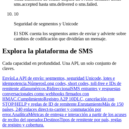
sms.accepted hasta sms.delivered o sms.failed.
10
Seguridad de segmentos y Unicode
El SDK cuenta los segmentos antes de enviar y advierte sobre
cambios de codificación que dividirían un mensaje.
Explora la plataforma de SMS
Cada capacidad en profundidad. Una API, un solo conjunto de
claves.
Envío
La API de envío: segmentos, seguridad Unicode, lotes e
idempotencia.
Números
Long codes, short codes, toll-free e IDs de
remitente alfanuméricos.
Bidireccional
SMS entrantes y respuestas
conversacionales como webhooks firmados con
HMAC.
Cumplimiento
Registro A2P 10DLC, cancelación con
STOP/HELP y reglas de ID de remitente.
Enrutamiento
Más de 150
países, 240 enlaces direct-to-carrier y conmutación por
error.
Analítica
Métricas de entrega e interacción a partir de los acuses
de recibo del operador.
Destinos
Tipos de remitente por país, reglas
de registro y cobertura.