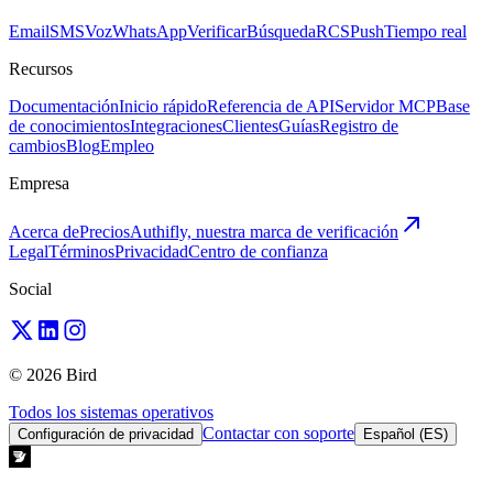
Email
SMS
Voz
WhatsApp
Verificar
Búsqueda
RCS
Push
Tiempo real
Recursos
Documentación
Inicio rápido
Referencia de API
Servidor MCP
Base
de conocimientos
Integraciones
Clientes
Guías
Registro de
cambios
Blog
Empleo
Empresa
Acerca de
Precios
Authifly, nuestra marca de verificación
Legal
Términos
Privacidad
Centro de confianza
Social
© 2026 Bird
Todos los sistemas operativos
Contactar con soporte
Configuración de privacidad
Español (ES)