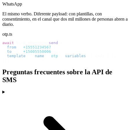
WhatsApp
El mismo verbo. Diferente payload: con plantillas, con
consentimiento, en el canal que dos mil millones de personas abren a
diario.
otp.ts
await
 bird
.
whatsapp
.
send
({
  from
:
 "
+15551234567
"
,
  to
:
   "
+15005550006
"
,
  template
:
 {
 name
:
 "
otp
"
,
 variables
:
 {
 code 
}
 },
});
Preguntas frecuentes sobre la API de
SMS