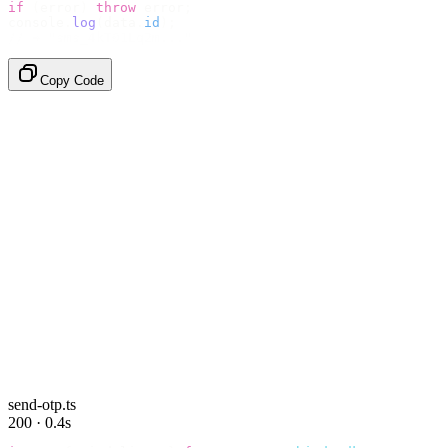
if
 (
error
)
 throw
 error
;
console
.
log
(
data
.
id
);
// → "sms_4kT01Lq2m..."
Copy Code
send-otp.ts
200 · 0.4s