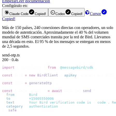
Empezar
Leer documentación
Configúralo en:
Cursor
Claude Code
Copied!
Codex
Copied!
Copied!
Más de 150 países, 240 conexiones directas con operadores, un solo
modelo de autenticación. Aproximadamente el 40 % del volumen
mundial de SMS comerciales transita por la red de Bird. Llevamos
una década en esto. El 95 % de los mensajes se entregan en menos
de 2,5 segundos.
send-otp.ts
200 · 0.4s
import
 {
 BirdClient 
}
 from
 "
@messagebird/sdk
"
;
const
 bird 
=
 new
 BirdClient
({
 apiKey
:
 process
.
env
.
BIRD_
const
 code 
=
 generateOtp
();
const
 {
 data
,
 error 
}
 =
 await
 bird
.
sms
.
send
({
  from
:
     "
Bird
"
,
  to
:
       "
+15005550006
"
,
  text
:
     `
Your Bird verification code is 
${
code
}
. Re
  category
:
 "
authentication
"
,
}).
safe
();