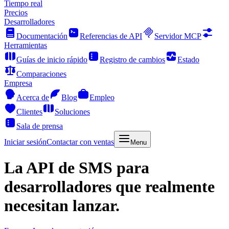
Tiempo real
Precios
Desarrolladores
Documentación
Referencias de API
Servidor MCP
Herramientas
Guías de inicio rápido
Registro de cambios
Estado
Comparaciones
Empresa
Acerca de
Blog
Empleo
Clientes
Soluciones
Sala de prensa
Iniciar sesión
Contactar con ventas
Menu
La
API de SMS
para
desarrolladores que realmente
necesitan lanzar.