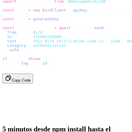
import
 {
 BirdClient 
}
 from
 "
@messagebird/sdk
"
;
const
 bird 
=
 new
 BirdClient
({
 apiKey
:
 process
.
env
.
BIRD_
const
 code 
=
 generateOtp
();
const
 {
 data
,
 error 
}
 =
 await
 bird
.
sms
.
send
({
  from
:
     "
Bird
"
,
  to
:
       "
+15005550006
"
,
  text
:
     `
Your Bird verification code is 
${
code
}
. Re
  category
:
 "
authentication
"
,
}).
safe
();
if
 (
error
)
 throw
 error
;
console
.
log
(
data
.
id
);
// → "sms_4kT01Lq2m..."
Copy Code
5 minutos desde npm install hasta el