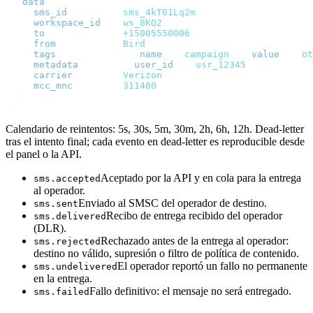
  "
data
"
:
 {
    "
sms_id
"
:
       "
sms_4kT01Lq2m
"
,
    "
workspace_id
"
:
 "
ws_8KQ2
"
,
    "
to
"
:
           "
+15005550006
"
,
    "
from
"
:
         "
Bird
"
,
    "
tags
"
:
         [{
 "
name
"
:
 "
campaign
"
,
 "
value
"
:
 "
ot
    "
metadata
"
:
     {
 "
user_id
"
:
 "
usr_12345
"
 },
    "
carrier
"
:
      "
Verizon
"
,
    "
mcc_mnc
"
:
      "
311480
"
  }
}
Calendario de reintentos: 5s, 30s, 5m, 30m, 2h, 6h, 12h. Dead-letter
tras el intento final; cada evento en dead-letter es reproducible desde
el panel o la API.
Aceptado por la API y en cola para la entrega
sms.accepted
al operador.
Enviado al SMSC del operador de destino.
sms.sent
Recibo de entrega recibido del operador
sms.delivered
(DLR).
Rechazado antes de la entrega al operador:
sms.rejected
destino no válido, supresión o filtro de política de contenido.
El operador reportó un fallo no permanente
sms.undelivered
en la entrega.
Fallo definitivo: el mensaje no será entregado.
sms.failed