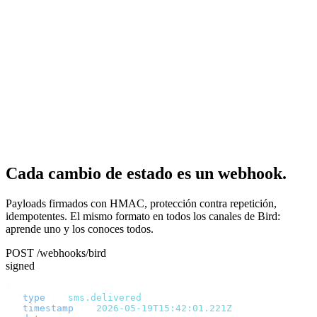
Cada cambio de estado es un webhook.
Payloads firmados con HMAC, protección contra repetición,
idempotentes. El mismo formato en todos los canales de Bird:
aprende uno y los conoces todos.
POST /webhooks/bird
signed
{
  "
type
"
:
 "
sms.delivered
"
,
  "
timestamp
"
:
 "
2026-05-19T15:42:01.221Z
"
,