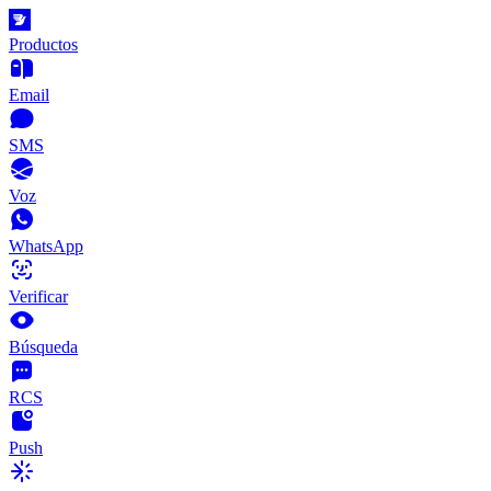
Productos
Email
SMS
Voz
WhatsApp
Verificar
Búsqueda
RCS
Push