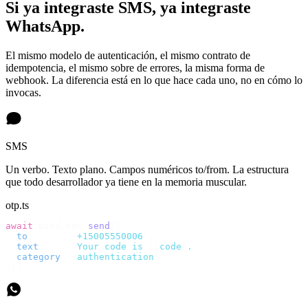
Si ya integraste SMS, ya integraste
WhatsApp.
El mismo modelo de autenticación, el mismo contrato de
idempotencia, el mismo sobre de errores, la misma forma de
webhook. La diferencia está en lo que hace cada uno, no en cómo lo
invocas.
SMS
Un verbo. Texto plano. Campos numéricos to/from. La estructura
que todo desarrollador ya tiene en la memoria muscular.
otp.ts
await
 bird
.
sms
.
send
({
  to
:
       "
+15005550006
"
,
  text
:
     `
Your code is 
${
code
}
.
`
,
  category
:
 "
authentication
"
,
});