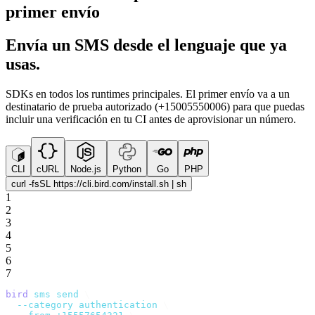
primer envío
Envía un SMS desde el lenguaje que ya
usas.
SDKs en todos los runtimes principales. El primer envío va a un
destinatario de prueba autorizado (+15005550006) para que puedas
incluir una verificación en tu CI antes de aprovisionar un número.
CLI
cURL
Node.js
Python
Go
PHP
curl -fsSL https://cli.bird.com/install.sh | sh
1
2
3
4
5
6
7
bird
 sms
 send
 \
  --category
 authentication
 \