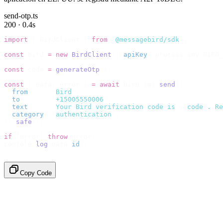
send-otp.ts
200 · 0.4s
import
 {
 BirdClient 
}
 from
 "
@messagebird/sdk
"
;
const
 bird 
=
 new
 BirdClient
({
 apiKey
:
 process
.
env
.
BIRD_
const
 code 
=
 generateOtp
();
const
 {
 data
,
 error 
}
 =
 await
 bird
.
sms
.
send
({
  from
:
     "
Bird
"
,
  to
:
       "
+15005550006
"
,
  text
:
     `
Your Bird verification code is 
${
code
}
. Re
  category
:
 "
authentication
"
,
}).
safe
();
if
 (
error
)
 throw
 error
;
console
.
log
(
data
.
id
);
// → "sms_4kT01Lq2m..."
Copy Code