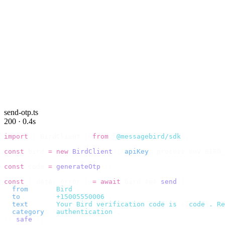
send-otp.ts
200 · 0.4s
import
 {
 BirdClient 
}
 from
 "
@messagebird/sdk
"
;
const
 bird 
=
 new
 BirdClient
({
 apiKey
:
 process
.
env
.
BIRD_
const
 code 
=
 generateOtp
();
const
 {
 data
,
 error 
}
 =
 await
 bird
.
sms
.
send
({
  from
:
     "
Bird
"
,
  to
:
       "
+15005550006
"
,
  text
:
     `
Your Bird verification code is 
${
code
}
. Re
  category
:
 "
authentication
"
,
}).
safe
();