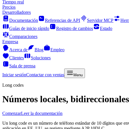
Tiempo real
Precios
Desarrolladores
Documentación
Referencias de API
Servidor MCP
Herr
Guías de inicio rápido
Registro de cambios
Estado
Comparaciones
Empresa
Acerca de
Blog
Empleo
Clientes
Soluciones
Sala de prensa
Iniciar sesión
Contactar con ventas
Menu
Long codes
Números locales, bidireccionales
Comenzar
Leer la documentación
Un long code es un número de teléfono estándar de 10 dígitos que env
aplicación en EE. UU. se registra mediante A2P 10DLC.