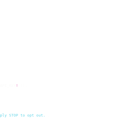
API_KEY
!
 });
ply STOP to opt out.
`
,