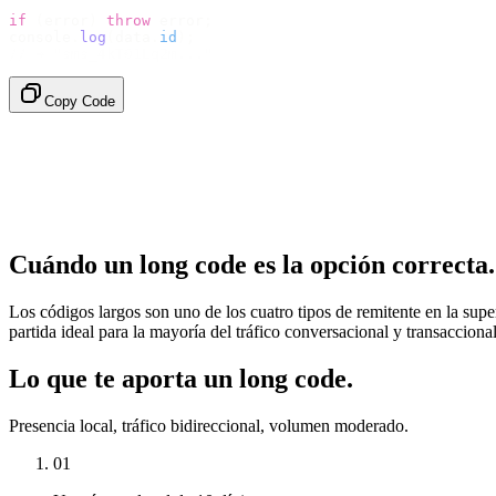
if
 (
error
)
 throw
 error
;
console
.
log
(
data
.
id
);
// → "sms_4kT01Lq2m..."
Copy Code
Cuándo un long code es la opción correcta.
Los códigos largos son uno de los cuatro tipos de remitente en la supe
partida ideal para la mayoría del tráfico conversacional y transacciona
Lo que te aporta un long code.
Presencia local, tráfico bidireccional, volumen moderado.
01