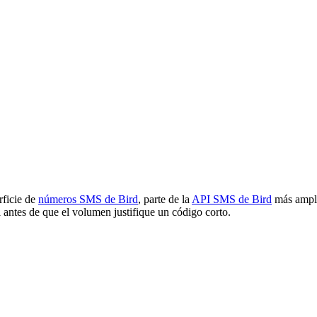
rficie de
números SMS de Bird
, parte de la
API SMS de Bird
más amplia
l antes de que el volumen justifique un código corto.