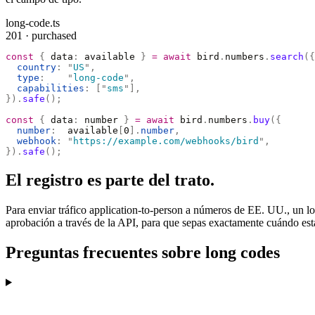
long-code.ts
201 · purchased
const
 {
 data
:
 available 
}
 =
 await
 bird
.
numbers
.
search
({
  country
:
 "
US
"
,
  type
:
    "
long-code
"
,
  capabilities
:
 [
"
sms
"
],
}).
safe
();
const
 {
 data
:
 number 
}
 =
 await
 bird
.
numbers
.
buy
({
  number
:
  available
[
0
].
number
,
  webhook
:
 "
https://example.com/webhooks/bird
"
,
}).
safe
();
El registro es parte del trato.
Para enviar tráfico application-to-person a números de EE. UU., un 
aprobación a través de la API, para que sepas exactamente cuándo est
Preguntas frecuentes sobre long codes