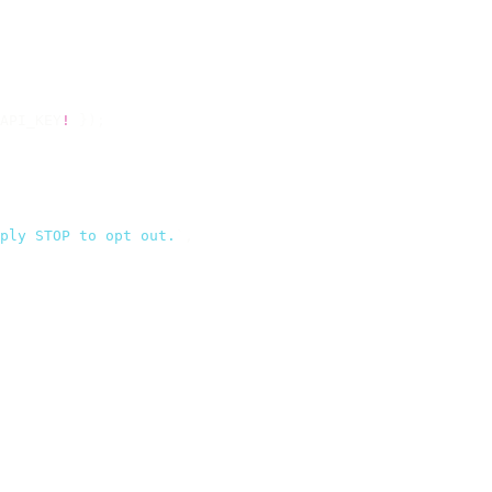
API_KEY
!
 });
ply STOP to opt out.
`
,