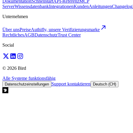
Dokumentation
Schnellstart
API-Referenz
MCP
Server
Wissensdatenbank
Integrationen
Kunden
Anleitungen
Changelog
Unternehmen
Über uns
Preise
Authifly, unsere Verifizierungsmarke
Rechtliches
AGB
Datenschutz
Trust Center
Social
© 2026 Bird
Alle Systeme funktionsfähig
Support kontaktieren
Datenschutzeinstellungen
Deutsch (CH)