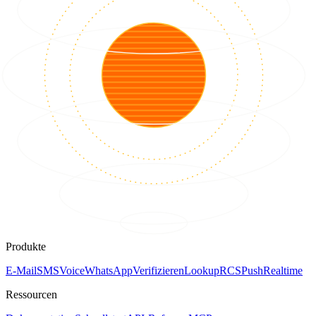
Produkte
E-Mail
SMS
Voice
WhatsApp
Verifizieren
Lookup
RCS
Push
Realtime
Ressourcen