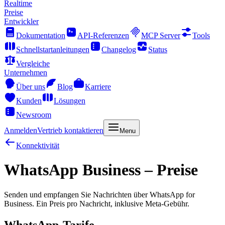
Realtime
Preise
Entwickler
Dokumentation
API-Referenzen
MCP Server
Tools
Schnellstartanleitungen
Changelog
Status
Vergleiche
Unternehmen
Über uns
Blog
Karriere
Kunden
Lösungen
Newsroom
Anmelden
Vertrieb kontaktieren
Menu
Konnektivität
WhatsApp Business – Preise
Senden und empfangen Sie Nachrichten über WhatsApp for
Business. Ein Preis pro Nachricht, inklusive Meta-Gebühr.
WhatsApp-Tarife