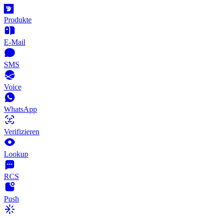
Produkte
E-Mail
SMS
Voice
WhatsApp
Verifizieren
Lookup
RCS
Push