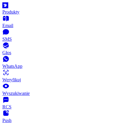
Produkty
Email
SMS
Głos
WhatsApp
Weryfikuj
Wyszukiwanie
RCS
Push