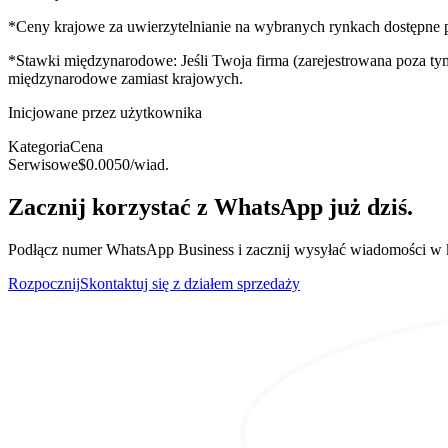
*Ceny krajowe za uwierzytelnianie na wybranych rynkach dostępne p
*Stawki międzynarodowe: Jeśli Twoja firma (zarejestrowana poza ty
międzynarodowe zamiast krajowych.
Inicjowane przez użytkownika
Kategoria
Cena
Serwisowe
$0.0050
/wiad.
Zacznij korzystać z WhatsApp już dziś.
Podłącz numer WhatsApp Business i zacznij wysyłać wiadomości w k
Rozpocznij
Skontaktuj się z działem sprzedaży