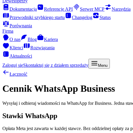
Deweloperzy
Dokumentacja
Referencje API
Serwer MCP
Narzędzia
Przewodniki szybkiego startu
Changelog
Status
Porównania
Firma
O nas
Blog
Kariera
Klienci
Rozwiązania
Aktualności
Zaloguj się
Skontaktuj się z działem sprzedaży
Menu
Łączność
Cennik WhatsApp Business
Wysyłaj i odbieraj wiadomości na WhatsApp for Business. Jedna sta
Stawki WhatsApp
Opłata Meta jest zawarta w każdej stawce. Bez oddzielnej opłaty za p