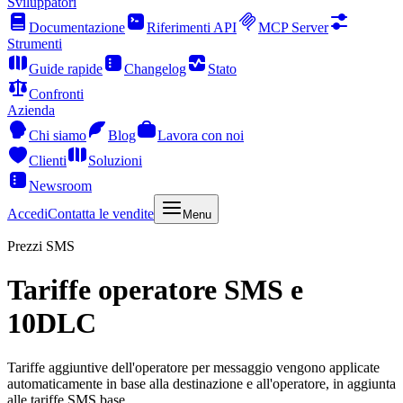
Sviluppatori
Documentazione
Riferimenti API
MCP Server
Strumenti
Guide rapide
Changelog
Stato
Confronti
Azienda
Chi siamo
Blog
Lavora con noi
Clienti
Soluzioni
Newsroom
Accedi
Contatta le vendite
Menu
Prezzi SMS
Tariffe operatore SMS e
10DLC
Tariffe aggiuntive dell'operatore per messaggio vengono applicate
automaticamente in base alla destinazione e all'operatore, in aggiunta
alle tariffe SMS base.