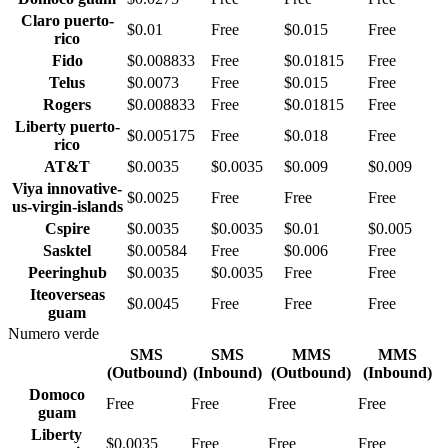
Claro puerto-
$0.01
Free
$0.015
Free
rico
Fido
$0.008833
Free
$0.01815
Free
Telus
$0.0073
Free
$0.015
Free
Rogers
$0.008833
Free
$0.01815
Free
Liberty puerto-
$0.005175
Free
$0.018
Free
rico
AT&T
$0.0035
$0.0035
$0.009
$0.009
Viya innovative-
$0.0025
Free
Free
Free
us-virgin-islands
Cspire
$0.0035
$0.0035
$0.01
$0.005
Sasktel
$0.00584
Free
$0.006
Free
Peeringhub
$0.0035
$0.0035
Free
Free
Iteoverseas
$0.0045
Free
Free
Free
guam
Numero verde
SMS
SMS
MMS
MMS
(Outbound)
(Inbound)
(Outbound)
(Inbound)
Domoco
Free
Free
Free
Free
guam
Liberty
$0.0035
Free
Free
Free