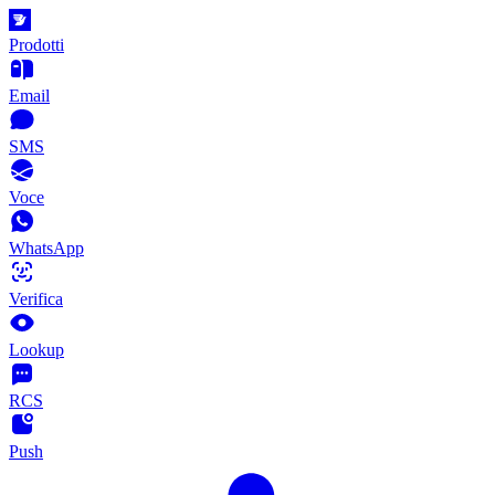
Prodotti
Email
SMS
Voce
WhatsApp
Verifica
Lookup
RCS
Push