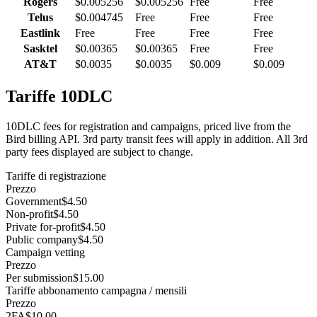
Rogers
$0.005256
$0.005256
Free
Free
Telus
$0.004745
Free
Free
Free
Eastlink
Free
Free
Free
Free
Sasktel
$0.00365
$0.00365
Free
Free
AT&T
$0.0035
$0.0035
$0.009
$0.009
Tariffe 10DLC
10DLC fees for registration and campaigns, priced live from the
Bird billing API. 3rd party transit fees will apply in addition. All 3rd
party fees displayed are subject to change.
Tariffe di registrazione
Prezzo
Government
$4.50
Non-profit
$4.50
Private for-profit
$4.50
Public company
$4.50
Campaign vetting
Prezzo
Per submission
$15.00
Tariffe abbonamento campagna / mensili
Prezzo
2FA
$10.00