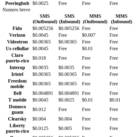
Peeringhub
$0.0025
Free
Free
Free
Numero breve
SMS
SMS
MMS
MMS
(Outbound)
(Inbound)
(Outbound)
(Inbound)
Fido
$0.005256
$0.005256
Free
Free
Verizon
$0.0045
Free
$0.007
Free
Videotron
$0.00365
$0.00365
Free
Free
Us cellullar
$0.0045
Free
$0.01
Free
Claro
$0.018
Free
Free
Free
puerto-rico
Interop
$0.0035
$0.0035
Free
Free
Iristel
$0.00365
$0.00365
Free
Free
Freedom
$0.00365
$0.00365
Free
Free
mobile
Bell
$0.004891
$0.004891
Free
Free
T mobile
$0.0045
$0.0025
$0.01
$0.01
Domoco
$0.012
Free
Free
Free
guam
Clearsky
$0.004
$0.004
Free
Free
Liberty
$0.0125
$0.005
Free
Free
puerto-rico