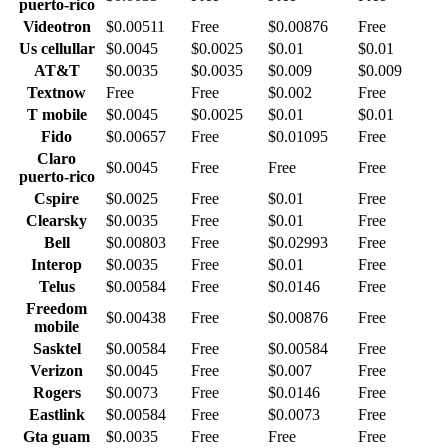
puerto-rico
Videotron
$0.00511
Free
$0.00876
Free
Us cellullar
$0.0045
$0.0025
$0.01
$0.01
AT&T
$0.0035
$0.0035
$0.009
$0.009
Textnow
Free
Free
$0.002
Free
T mobile
$0.0045
$0.0025
$0.01
$0.01
Fido
$0.00657
Free
$0.01095
Free
Claro
$0.0045
Free
Free
Free
puerto-rico
Cspire
$0.0025
Free
$0.01
Free
Clearsky
$0.0035
Free
$0.01
Free
Bell
$0.00803
Free
$0.02993
Free
Interop
$0.0035
Free
$0.01
Free
Telus
$0.00584
Free
$0.0146
Free
Freedom
$0.00438
Free
$0.00876
Free
mobile
Sasktel
$0.00584
Free
$0.00584
Free
Verizon
$0.0045
Free
$0.007
Free
Rogers
$0.0073
Free
$0.0146
Free
Eastlink
$0.00584
Free
$0.0073
Free
Gta guam
$0.0035
Free
Free
Free