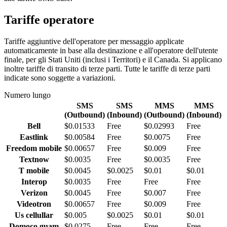
Tariffe operatore
Tariffe aggiuntive dell'operatore per messaggio applicate
automaticamente in base alla destinazione e all'operatore dell'utente
finale, per gli Stati Uniti (inclusi i Territori) e il Canada. Si applicano
inoltre tariffe di transito di terze parti. Tutte le tariffe di terze parti
indicate sono soggette a variazioni.
Numero lungo
SMS
SMS
MMS
MMS
(Outbound)
(Inbound)
(Outbound)
(Inbound)
Bell
$0.01533
Free
$0.02993
Free
Eastlink
$0.00584
Free
$0.0075
Free
Freedom mobile
$0.00657
Free
$0.009
Free
Textnow
$0.0035
Free
$0.0035
Free
T mobile
$0.0045
$0.0025
$0.01
$0.01
Interop
$0.0035
Free
Free
Free
Verizon
$0.0045
Free
$0.007
Free
Videotron
$0.00657
Free
$0.009
Free
Us cellullar
$0.005
$0.0025
$0.01
$0.01
Domoco guam
$0.0275
Free
Free
Free