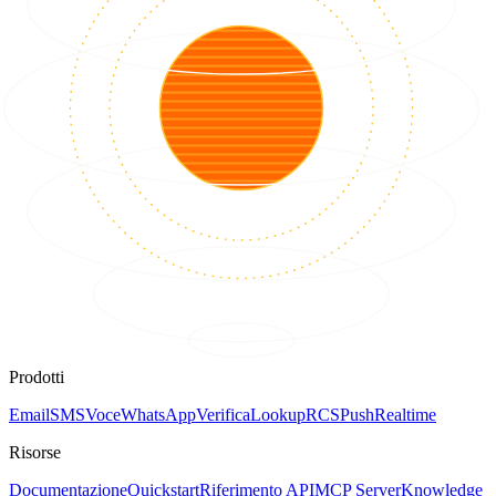
Prodotti
Email
SMS
Voce
WhatsApp
Verifica
Lookup
RCS
Push
Realtime
Risorse
Documentazione
Quickstart
Riferimento API
MCP Server
Knowledge