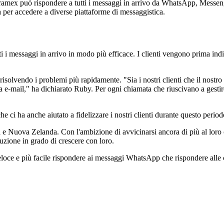
. Aramex può rispondere a tutti i messaggi in arrivo da WhatsApp, Mes
 per accedere a diverse piattaforme di messaggistica.
i i messaggi in arrivo in modo più efficace. I clienti vengono prima indi
risolvendo i problemi più rapidamente. "Sia i nostri clienti che il nostro
 e-mail," ha dichiarato Ruby. Per ogni chiamata che riuscivano a gestire
che ci ha anche aiutato a fidelizzare i nostri clienti durante questo perio
 e Nuova Zelanda. Con l'ambizione di avvicinarsi ancora di più al loro 
uzione in grado di crescere con loro.
 veloce e più facile rispondere ai messaggi WhatsApp che rispondere alle 