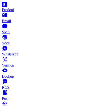
Prodotti
Email
SMS
Voce
WhatsApp
Verifica
Lookup
RCS
Push