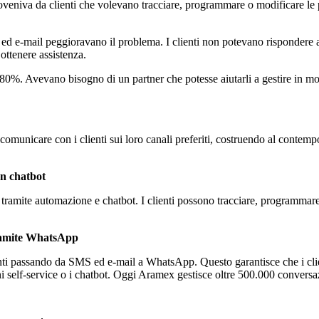
oveniva da clienti che volevano tracciare, programmare o modificare le p
 ed e-mail peggioravano il problema. I clienti non potevano rispondere 
 ottenere assistenza.
l'80%. Avevano bisogno di un partner che potesse aiutarli a gestire in mod
municare con i clienti sui loro canali preferiti, costruendo al contemp
un chatbot
nti tramite automazione e chatbot. I clienti possono tracciare, program
tramite WhatsApp
ti passando da SMS ed e-mail a WhatsApp. Questo garantisce che i clien
ni self-service o i chatbot. Oggi Aramex gestisce oltre 500.000 conver