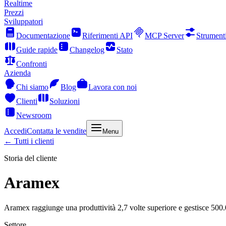
Realtime
Prezzi
Sviluppatori
Documentazione
Riferimenti API
MCP Server
Strument
Guide rapide
Changelog
Stato
Confronti
Azienda
Chi siamo
Blog
Lavora con noi
Clienti
Soluzioni
Newsroom
Accedi
Contatta le vendite
Menu
← Tutti i clienti
Storia del cliente
Aramex
Aramex raggiunge una produttività 2,7 volte superiore e gestisce 5
Settore