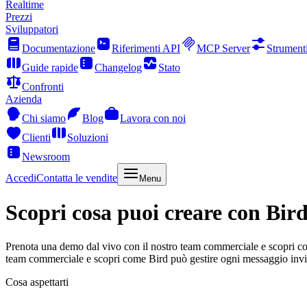
Realtime
Prezzi
Sviluppatori
Documentazione
Riferimenti API
MCP Server
Strument
Guide rapide
Changelog
Stato
Confronti
Azienda
Chi siamo
Blog
Lavora con noi
Clienti
Soluzioni
Newsroom
Accedi
Contatta le vendite
Menu
Scopri cosa puoi creare con Bird
Prenota una demo dal vivo con il nostro team commerciale e scopri c
team commerciale e scopri come Bird può gestire ogni messaggio invi
Cosa aspettarti