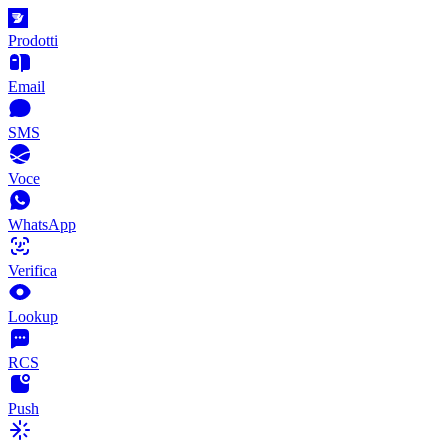
Prodotti
Email
SMS
Voce
WhatsApp
Verifica
Lookup
RCS
Push