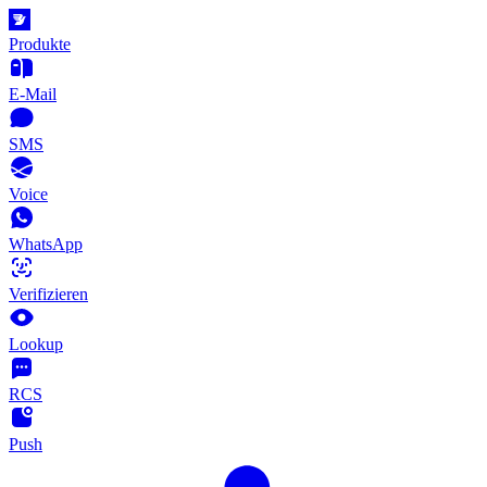
Produkte
E-Mail
SMS
Voice
WhatsApp
Verifizieren
Lookup
RCS
Push