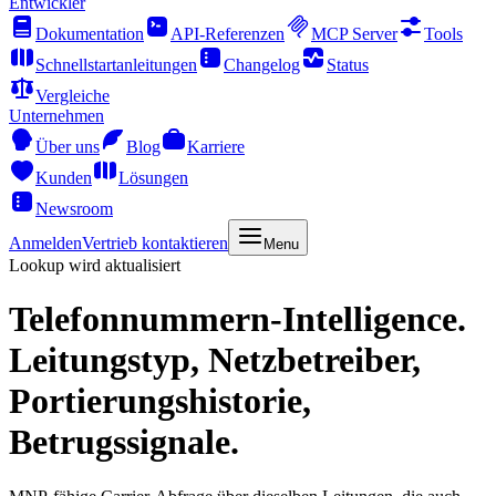
Entwickler
Dokumentation
API-Referenzen
MCP Server
Tools
Schnellstartanleitungen
Changelog
Status
Vergleiche
Unternehmen
Über uns
Blog
Karriere
Kunden
Lösungen
Newsroom
Anmelden
Vertrieb kontaktieren
Menu
Lookup wird aktualisiert
Telefonnummern-Intelligence.
Leitungstyp, Netzbetreiber,
Portierungshistorie,
Betrugssignale.