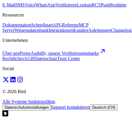
E-Mail
SMS
Voice
WhatsApp
Verifizieren
Lookup
RCS
Push
Realtime
Ressourcen
Dokumentation
Schnellstart
API-Referenz
MCP
Server
Wissensdatenbank
Integrationen
Kunden
Anleitungen
Changelog
Unternehmen
Über uns
Preise
Authifly, unsere Verifizierungsmarke
Rechtliches
AGB
Datenschutz
Trust Center
Social
© 2026 Bird
Alle Systeme funktionsfähig
Support kontaktieren
Datenschutzeinstellungen
Deutsch (CH)