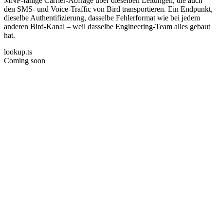
MNP-fähige Carrier-Abfrage über dieselben Leitungen, die auch
den SMS- und Voice-Traffic von Bird transportieren. Ein Endpunkt,
dieselbe Authentifizierung, dasselbe Fehlerformat wie bei jedem
anderen Bird-Kanal – weil dasselbe Engineering-Team alles gebaut
hat.
lookup.ts
Coming soon