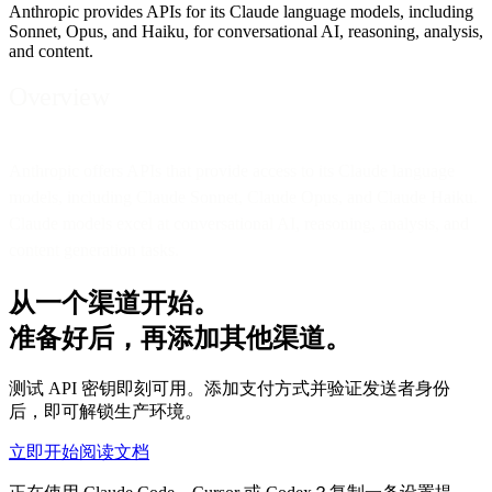
Anthropic provides APIs for its Claude language models, including
Sonnet, Opus, and Haiku, for conversational AI, reasoning, analysis,
and content.
Overview
Anthropic offers APIs that provide access to its Claude language
models, including Claude Sonnet, Claude Opus, and Claude Haiku.
Claude models excel at conversational AI, reasoning, analysis, and
content generation tasks.
从一个渠道开始。
准备好后，再添加其他渠道。
测试 API 密钥即刻可用。添加支付方式并验证发送者身份
后，即可解锁生产环境。
立即开始
阅读文档