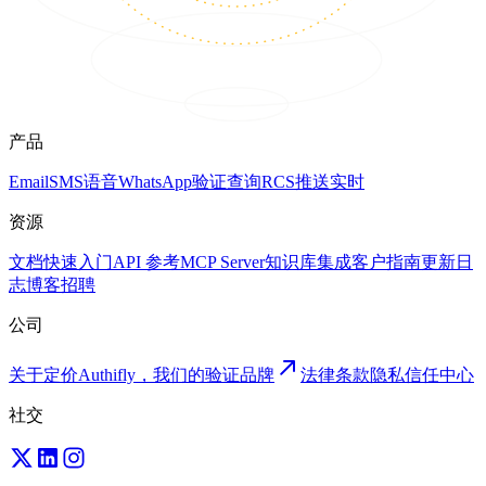
产品
Email
SMS
语音
WhatsApp
验证
查询
RCS
推送
实时
资源
文档
快速入门
API 参考
MCP Server
知识库
集成
客户
指南
更新日
志
博客
招聘
公司
关于
定价
Authifly，我们的验证品牌
法律
条款
隐私
信任中心
社交