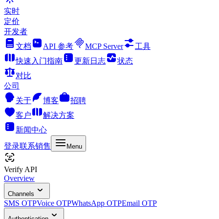
实时
定价
开发者
文档
API 参考
MCP Server
工具
快速入门指南
更新日志
状态
对比
公司
关于
博客
招聘
客户
解决方案
新闻中心
登录
联系销售
Menu
Verify API
Overview
Channels
SMS OTP
Voice OTP
WhatsApp OTP
Email OTP
Authentication