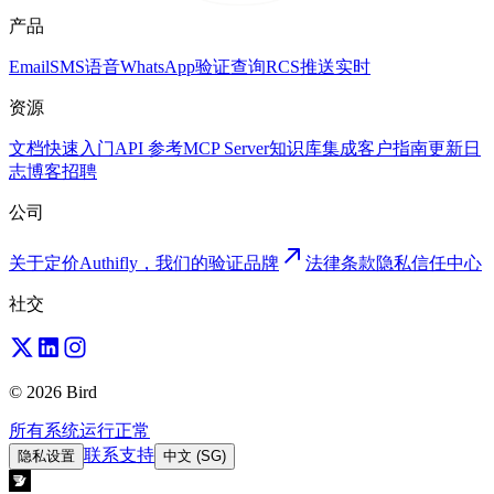
产品
Email
SMS
语音
WhatsApp
验证
查询
RCS
推送
实时
资源
文档
快速入门
API 参考
MCP Server
知识库
集成
客户
指南
更新日
志
博客
招聘
公司
关于
定价
Authifly，我们的验证品牌
法律
条款
隐私
信任中心
社交
© 2026 Bird
所有系统运行正常
联系支持
隐私设置
中文 (SG)