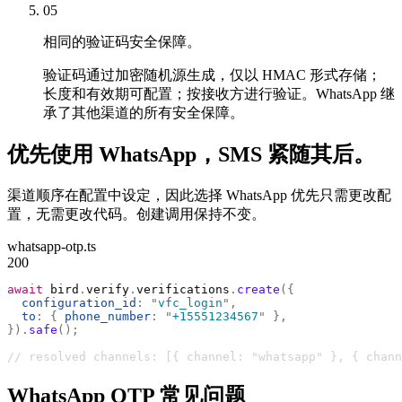
05
相同的验证码安全保障。
验证码通过加密随机源生成，仅以 HMAC 形式存储；
长度和有效期可配置；按接收方进行验证。WhatsApp 继
承了其他渠道的所有安全保障。
优先使用 WhatsApp，SMS 紧随其后。
渠道顺序在配置中设定，因此选择 WhatsApp 优先只需更改配
置，无需更改代码。创建调用保持不变。
whatsapp-otp.ts
200
await
 bird
.
verify
.
verifications
.
create
({
  configuration_id
:
 "
vfc_login
"
,
  to
:
 {
 phone_number
:
 "
+15551234567
"
 },
}).
safe
();
// resolved channels: [{ channel: "whatsapp" }, { chann
WhatsApp OTP 常见问题