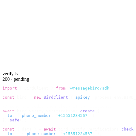
verify.ts
200 · pending
import
 {
 BirdClient 
}
 from
 "
@messagebird/sdk
"
;
const
 bird 
=
 new
 BirdClient
({
 apiKey
:
 process
.
env
.
BIRD_
// Send the code, then check it by recipient.
await
 bird
.
verify
.
verifications
.
create
({
  to
:
 {
 phone_number
:
 "
+15551234567
"
 },
}).
safe
();
const
 {
 data 
}
 =
 await
 bird
.
verify
.
verifications
.
check
(
  to
:
   {
 phone_number
:
 "
+15551234567
"
 },