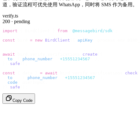
道，验证流程可优先使用 WhatsApp，同时将 SMS 作为备用。
verify.ts
200 · pending
import
 {
 BirdClient 
}
 from
 "
@messagebird/sdk
"
;
const
 bird 
=
 new
 BirdClient
({
 apiKey
:
 process
.
env
.
BIRD_
// Send the code, then check it by recipient.
await
 bird
.
verify
.
verifications
.
create
({
  to
:
 {
 phone_number
:
 "
+15551234567
"
 },
}).
safe
();
const
 {
 data 
}
 =
 await
 bird
.
verify
.
verifications
.
check
(
  to
:
   {
 phone_number
:
 "
+15551234567
"
 },
  code
:
 userInput
,
}).
safe
();
Copy Code