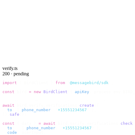
verify.ts
200 · pending
import
 {
 BirdClient 
}
 from
 "
@messagebird/sdk
"
;
const
 bird 
=
 new
 BirdClient
({
 apiKey
:
 process
.
env
.
BIRD_
// Send the code, then check it by recipient.
await
 bird
.
verify
.
verifications
.
create
({
  to
:
 {
 phone_number
:
 "
+15551234567
"
 },
}).
safe
();
const
 {
 data 
}
 =
 await
 bird
.
verify
.
verifications
.
check
(
  to
:
   {
 phone_number
:
 "
+15551234567
"
 },
  code
:
 userInput
,