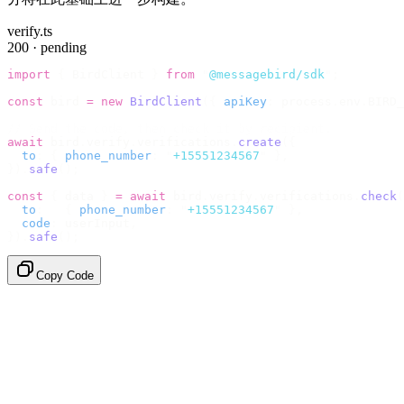
verify.ts
200 · pending
import
 {
 BirdClient 
}
 from
 "
@messagebird/sdk
"
;
const
 bird 
=
 new
 BirdClient
({
 apiKey
:
 process
.
env
.
BIRD_
// Send the code, then check it by recipient.
await
 bird
.
verify
.
verifications
.
create
({
  to
:
 {
 phone_number
:
 "
+15551234567
"
 },
}).
safe
();
const
 {
 data 
}
 =
 await
 bird
.
verify
.
verifications
.
check
(
  to
:
   {
 phone_number
:
 "
+15551234567
"
 },
  code
:
 userInput
,
}).
safe
();
Copy Code