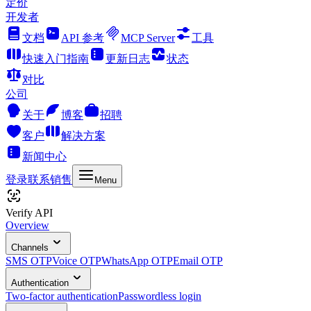
定价
开发者
文档
API 参考
MCP Server
工具
快速入门指南
更新日志
状态
对比
公司
关于
博客
招聘
客户
解决方案
新闻中心
登录
联系销售
Menu
Verify API
Overview
Channels
SMS OTP
Voice OTP
WhatsApp OTP
Email OTP
Authentication
Two-factor authentication
Passwordless login