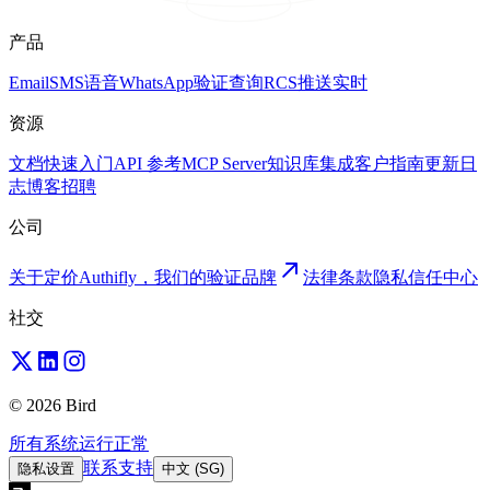
产品
Email
SMS
语音
WhatsApp
验证
查询
RCS
推送
实时
资源
文档
快速入门
API 参考
MCP Server
知识库
集成
客户
指南
更新日
志
博客
招聘
公司
关于
定价
Authifly，我们的验证品牌
法律
条款
隐私
信任中心
社交
© 2026 Bird
所有系统运行正常
联系支持
隐私设置
中文 (SG)