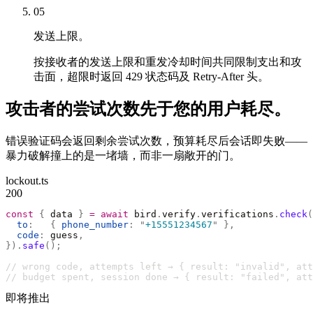
05
发送上限。
按接收者的发送上限和重发冷却时间共同限制支出和攻
击面，超限时返回 429 状态码及 Retry-After 头。
攻击者的尝试次数先于您的用户耗尽。
错误验证码会返回剩余尝试次数，预算耗尽后会话即失败——
暴力破解撞上的是一堵墙，而非一扇敞开的门。
lockout.ts
200
const
 {
 data 
}
 =
 await
 bird
.
verify
.
verifications
.
check
(
  to
:
   {
 phone_number
:
 "
+15551234567
"
 },
  code
:
 guess
,
}).
safe
();
// wrong code, attempts left → { result: "invalid", at
// budget spent, session done → { result: "failed", att
即将推出