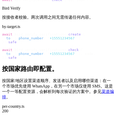
Bird Verify
按接收者校验。两次调用之间无需传递任何内容。
by-target.ts
await
 bird
.
verify
.
verifications
.
create
({
  to
:
 {
 phone_number
:
 "
+15551234567
"
 },
}).
safe
();
// no id to store; check by the same recipient
await
 bird
.
verify
.
verifications
.
check
({
  to
:
 {
 phone_number
:
 "
+15551234567
"
 },
 code
,
}).
safe
();
按国家路由即配置。
按国家/地区设置渠道顺序、发送者以及启用哪些渠道：在一
个市场优先使用 WhatsApp，在另一个市场仅使用 SMS。这是
一个一等配置资源，会解析到每次验证的方案中。参见
渠道编
排
。
per-country.ts
200