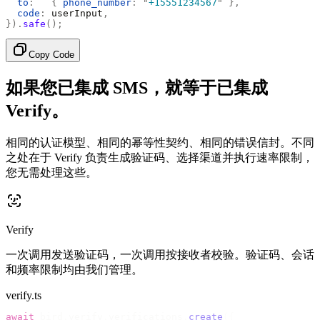
  to
:
   {
 phone_number
:
 "
+15551234567
"
 },
  code
:
 userInput
,
}).
safe
();
Copy Code
如果您已集成 SMS，就等于已集成
Verify。
相同的认证模型、相同的幂等性契约、相同的错误信封。不同
之处在于 Verify 负责生成验证码、选择渠道并执行速率限制，
您无需处理这些。
Verify
一次调用发送验证码，一次调用按接收者校验。验证码、会话
和频率限制均由我们管理。
verify.ts
await
 bird
.
verify
.
verifications
.
create
({