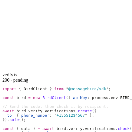
verify.ts
200 · pending
import
 {
 BirdClient 
}
 from
 "
@messagebird/sdk
"
;
const
 bird 
=
 new
 BirdClient
({
 apiKey
:
 process
.
env
.
BIRD_
// Send the code, then check it by recipient.
await
 bird
.
verify
.
verifications
.
create
({
  to
:
 {
 phone_number
:
 "
+15551234567
"
 },
}).
safe
();
const
 {
 data 
}
 =
 await
 bird
.
verify
.
verifications
.
check
(