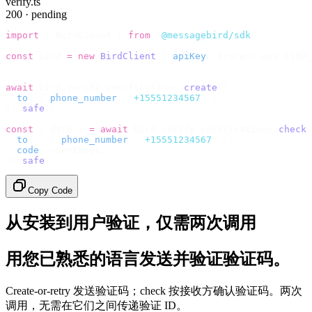
verify.ts
200 · pending
import
 {
 BirdClient 
}
 from
 "
@messagebird/sdk
"
;
const
 bird 
=
 new
 BirdClient
({
 apiKey
:
 process
.
env
.
BIRD_
// Send the code, then check it by recipient.
await
 bird
.
verify
.
verifications
.
create
({
  to
:
 {
 phone_number
:
 "
+15551234567
"
 },
}).
safe
();
const
 {
 data 
}
 =
 await
 bird
.
verify
.
verifications
.
check
(
  to
:
   {
 phone_number
:
 "
+15551234567
"
 },
  code
:
 userInput
,
}).
safe
();
Copy Code
从安装到用户验证，仅需两次调用
用您已熟悉的语言发送并验证验证码。
Create-or-retry 发送验证码；check 按接收方确认验证码。两次
调用，无需在它们之间传递验证 ID。