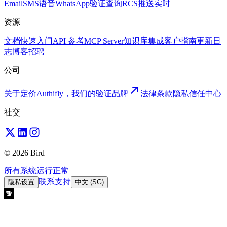
Email
SMS
语音
WhatsApp
验证
查询
RCS
推送
实时
资源
文档
快速入门
API 参考
MCP Server
知识库
集成
客户
指南
更新日
志
博客
招聘
公司
关于
定价
Authifly，我们的验证品牌
法律
条款
隐私
信任中心
社交
© 2026 Bird
所有系统运行正常
联系支持
隐私设置
中文 (SG)