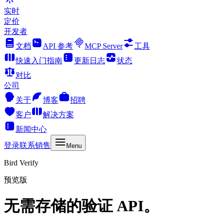
实时
定价
开发者
文档
API 参考
MCP Server
工具
快速入门指南
更新日志
状态
对比
公司
关于
博客
招聘
客户
解决方案
新闻中心
登录
联系销售
Menu
Bird Verify
预览版
无需存储的
验证 API
。