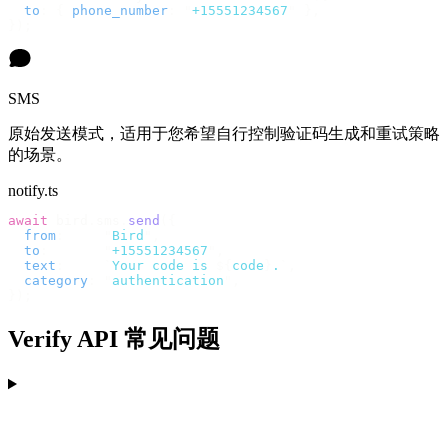
  to
:
 {
 phone_number
:
 "
+15551234567
"
 },
});
SMS
原始发送模式，适用于您希望自行控制验证码生成和重试策略
的场景。
notify.ts
await
 bird
.
sms
.
send
({
  from
:
     "
Bird
"
,
  to
:
       "
+15551234567
"
,
  text
:
     `
Your code is 
${
code
}
.
`
,
  category
:
 "
authentication
"
,
});
Verify API 常见问题