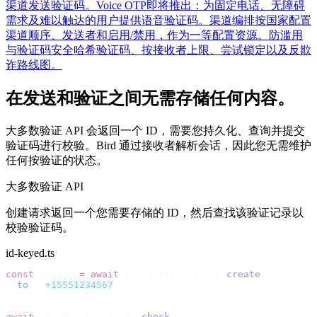
渠道发送验证码。
Voice OTP
即将推出：为固定电话、无障碍
需求及难以触达的用户提供语音验证码。
渠道编排
按国家配置
渠道顺序、发送者和启用/禁用，作为一等配置资源。
防滥用
与验证码安全
哈希验证码、按接收者上限、尝试锁定以及反欺
诈路线图。
在发送和验证之间无需存储任何内容。
大多数验证 API 会返回一个 ID，需要您持久化、查询并提交
验证码进行校验。Bird 通过接收者解析会话，因此您无需维护
任何按验证的状态。
大多数验证 API
创建请求返回一个您需要存储的 ID，然后查找该验证记录以
校验验证码。
id-keyed.ts
const
 {
 id 
}
 =
 await
 api
.
verifications
.
create
({
  to
:
 "
+15551234567
"
,
});
// persist id somewhere, then later…
await
 api
.
verifications
.
check
({
 id
,
 code 
});