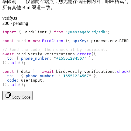
率限制——仅需两个端点，您无需存储任何内容，响应格式与
所有其他 Bird 渠道一致。
verify.ts
200 · pending
import
 {
 BirdClient 
}
 from
 "
@messagebird/sdk
"
;
const
 bird 
=
 new
 BirdClient
({
 apiKey
:
 process
.
env
.
BIRD_
// Send the code, then check it by recipient.
await
 bird
.
verify
.
verifications
.
create
({
  to
:
 {
 phone_number
:
 "
+15551234567
"
 },
}).
safe
();
const
 {
 data 
}
 =
 await
 bird
.
verify
.
verifications
.
check
(
  to
:
   {
 phone_number
:
 "
+15551234567
"
 },
  code
:
 userInput
,
}).
safe
();
Copy Code