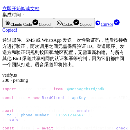
立即开始
阅读文档
集成时间：
Cursor
Claude Code
Copied!
Codex
Copied!
Copied!
通过邮件、SMS 或 WhatsApp 发送一次性验证码，然后按接收
方进行验证，两次调用之间无需保留验证 ID。渠道顺序、发
送方和验证码规则按国家/地区配置，无需重新构建。与所有
其他 Bird 渠道共享相同的认证和幂等机制，因为它们都由同
一个团队打造。语音渠道即将推出。
verify.ts
200 · pending
import
 {
 BirdClient 
}
 from
 "
@messagebird/sdk
"
;
const
 bird 
=
 new
 BirdClient
({
 apiKey
:
 process
.
env
.
BIRD_
// Send the code, then check it by recipient.
await
 bird
.
verify
.
verifications
.
create
({
  to
:
 {
 phone_number
:
 "
+15551234567
"
 },
}).
safe
();
const
 {
 data 
}
 =
 await
 bird
.
verify
.
verifications
.
check
(