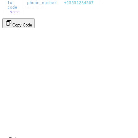
  to
:
   {
 phone_number
:
 "
+15551234567
"
 },
  code
:
 userInput
,
}).
safe
();
Copy Code