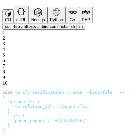
CLI
cURL
Node.js
Python
Go
PHP
curl -fsSL https://cli.bird.com/install.sh | sh
1
2
3
4
5
6
7
8
9
10
bird
 verify
 verifications
 create
 --body-file
 -
 <<
'JSON'
{
  "metadata": {
    "correlation_id": "signup-7f3a"
  },
  "to": {
    "phone_number": "+15551234567"
  }
}
JSON