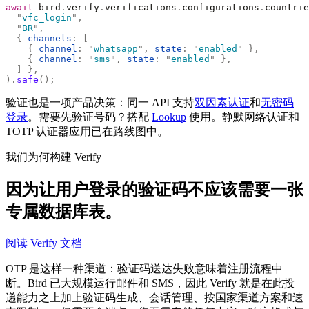
await
 bird
.
verify
.
verifications
.
configurations
.
countrie
  "
vfc_login
"
,
  "
BR
"
,
  {
 channels
:
 [
    {
 channel
:
 "
whatsapp
"
,
 state
:
 "
enabled
"
 },
    {
 channel
:
 "
sms
"
,
 state
:
 "
enabled
"
 },
  ]
 },
).
safe
();
验证也是一项产品决策：同一 API 支持
双因素认证
和
无密码
登录
。需要先验证号码？搭配
Lookup
使用。静默网络认证和
TOTP 认证器应用已在路线图中。
我们为何构建 Verify
因为让用户登录的验证码不应该需要一张
专属数据库表。
阅读 Verify 文档
OTP 是这样一种渠道：验证码送达失败意味着注册流程中
断。Bird 已大规模运行邮件和 SMS，因此 Verify 就是在此投
递能力之上加上验证码生成、会话管理、按国家渠道方案和速