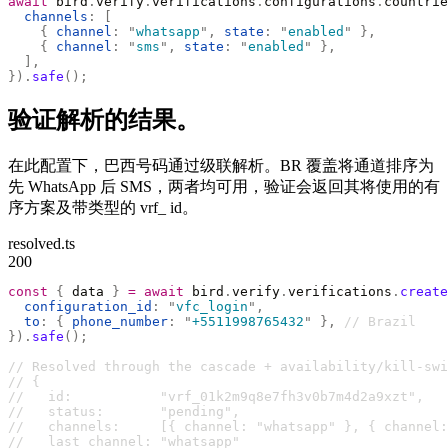
await
 bird
.
verify
.
verifications
.
configurations
.
countrie
  channels
:
 [
    {
 channel
:
 "
whatsapp
"
,
 state
:
 "
enabled
"
 },
    {
 channel
:
 "
sms
"
,
 state
:
 "
enabled
"
 },
  ],
}).
safe
();
验证解析的结果。
在此配置下，巴西号码通过级联解析。BR 覆盖将通道排序为
先 WhatsApp 后 SMS，两者均可用，验证会返回其将使用的有
序方案及带类型的 vrf_ id。
resolved.ts
200
const
 {
 data 
}
 =
 await
 bird
.
verify
.
verifications
.
create
  configuration_id
:
 "
vfc_login
"
,
  to
:
 {
 phone_number
:
 "
+5511998765432
"
 },
 // Brazil
}).
safe
();
// Resolved through the cascade + availability/kill-swi
// {
//   id:           "vrf_01k2m9q8e7fh3v0b7m4d2a9xzt",
//   status:       "pending",
//   channels:     [{ channel: "whatsapp" }, { channel:
//   last_channel: "whatsapp"