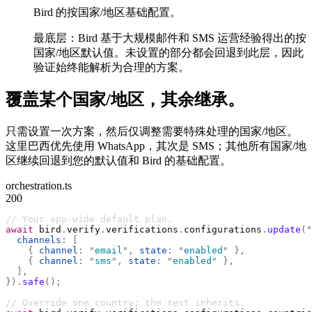
Bird 的按国家/地区基础配置。
最底层：Bird 基于大规模邮件和 SMS 运营经验得出的按
国家/地区默认值。未设置的部分都会回退到此层，因此
验证始终能解析为合理的方案。
覆盖某个国家/地区，其余继承。
只需设置一次方案，然后仅调整需要特殊处理的国家/地区。
这里巴西优先使用 WhatsApp，其次是 SMS；其他所有国家/地
区继续回退到您的默认值和 Bird 的基础配置。
orchestration.ts
200
// Your app-wide default plan.
await
 bird
.
verify
.
verifications
.
configurations
.
update
(
"
  channels
:
 [
    {
 channel
:
 "
email
"
,
 state
:
 "
enabled
"
 },
    {
 channel
:
 "
sms
"
,
 state
:
 "
enabled
"
 },
  ],
}).
safe
();
// Override one country; the rest inherits.