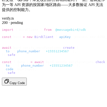
为一等 API 资源的按国家/地区路由——大多数验证 API 无法
提供的控制能力。
verify.ts
200 · pending
import
 {
 BirdClient 
}
 from
 "
@messagebird/sdk
"
;
const
 bird 
=
 new
 BirdClient
({
 apiKey
:
 process
.
env
.
BIRD_
// Send the code, then check it by recipient.
await
 bird
.
verify
.
verifications
.
create
({
  to
:
 {
 phone_number
:
 "
+15551234567
"
 },
}).
safe
();
const
 {
 data 
}
 =
 await
 bird
.
verify
.
verifications
.
check
(
  to
:
   {
 phone_number
:
 "
+15551234567
"
 },
  code
:
 userInput
,
}).
safe
();
Copy Code