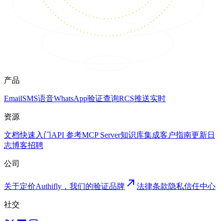
产品
Email
SMS
语音
WhatsApp
验证
查询
RCS
推送
实时
资源
文档
快速入门
API 参考
MCP Server
知识库
集成
客户
指南
更新日
志
博客
招聘
公司
关于
定价
Authifly，我们的验证品牌
法律
条款
隐私
信任中心
社交