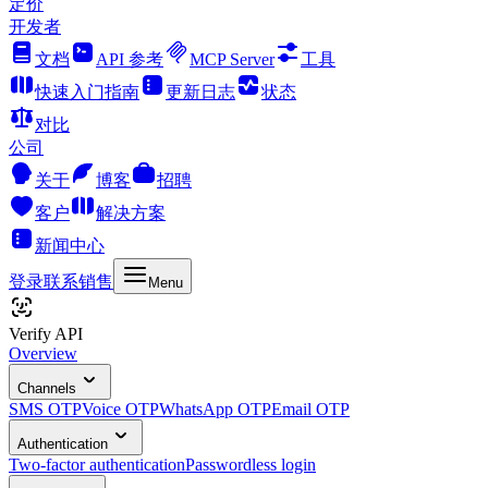
定价
开发者
文档
API 参考
MCP Server
工具
快速入门指南
更新日志
状态
对比
公司
关于
博客
招聘
客户
解决方案
新闻中心
登录
联系销售
Menu
Verify API
Overview
Channels
SMS OTP
Voice OTP
WhatsApp OTP
Email OTP
Authentication
Two-factor authentication
Passwordless login