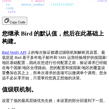
const
 {
 data 
}
 =
 await
 bird
.
verify
.
verifications
.
check
(
  to
:
   {
 phone_number
:
 "
+15551234567
"
 },
  code
:
 userInput
,
}).
safe
();
Copy Code
您继承 Bird 的默认值，然后在此基础上
构建。
Bird Verify API
上的每次验证都通过级联机制解析其设置。最
底层是 Bird 基于多年电子邮件和 SMS 运营经验维护的按国家/
地区基础配置，因此在您进行任何配置之前，验证请求已经能
在每个国家/地区合理路由。您的配置和按国家/地区的覆盖设
置叠加在其之上，而单次请求的选项可以微调单个调用。您永
远不必从零开始，只需掌控您真正想做的决策。
值级联机制。
设置了值的最高层级优先生效；未设置的部分回退到下一层。