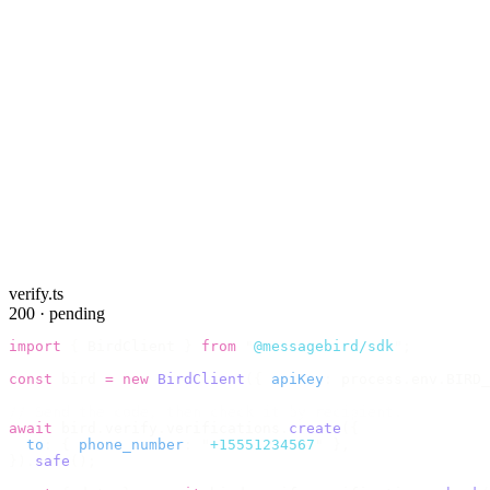
verify.ts
200 · pending
import
 {
 BirdClient 
}
 from
 "
@messagebird/sdk
"
;
const
 bird 
=
 new
 BirdClient
({
 apiKey
:
 process
.
env
.
BIRD_
// Send the code, then check it by recipient.
await
 bird
.
verify
.
verifications
.
create
({
  to
:
 {
 phone_number
:
 "
+15551234567
"
 },
}).
safe
();