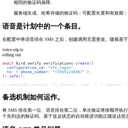
相同的验证码保障。
服务端生成、哈希存储的验证码；可配置长度和有效期；
语音是计划中的一个条目。
在配置中将语音排在 SMS 之后，创建调用无需更改。随着
voice-otp.ts
rolling out
await
 bird
.
verify
.
verifications
.
create
({
  configuration_id
:
 "
vfc_login
"
,
  to
:
 {
 phone_number
:
 "
+15551234567
"
 },
}).
safe
();
// resolved channels: [{ channel: "sms" }, { channel: "
备选机制如何运作。
将 SMS 排在第一位、语音排在第二位，单次验证将按顺序
个先到达的验证码。基于送达状态的自动推进功能正随送达状