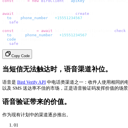
const
 bird 
=
 new
 BirdClient
({
 apiKey
:
 process
.
env
.
BIRD_
// Send the code, then check it by recipient.
await
 bird
.
verify
.
verifications
.
create
({
  to
:
 {
 phone_number
:
 "
+15551234567
"
 },
}).
safe
();
const
 {
 data 
}
 =
 await
 bird
.
verify
.
verifications
.
check
(
  to
:
   {
 phone_number
:
 "
+15551234567
"
 },
  code
:
 userInput
,
}).
safe
();
Copy Code
当短信无法触达时，语音渠道补位。
语音是
Bird Verify API
中电话类渠道之一：收件人使用相同的电
以及 SMS 送达率不佳的市场，正是语音验证码发挥价值的场
语音验证带来的价值。
作为现有计划中的渠道逐步推出。
01