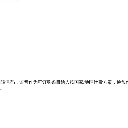
API_KEY
!
 });
{
话号码，语音作为可订购条目纳入按国家/地区计费方案，通常作
景。