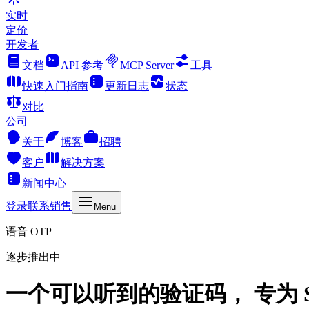
实时
定价
开发者
文档
API 参考
MCP Server
工具
快速入门指南
更新日志
状态
对比
公司
关于
博客
招聘
客户
解决方案
新闻中心
登录
联系销售
Menu
语音 OTP
逐步推出中
一个可以听到的验证码， 专为 