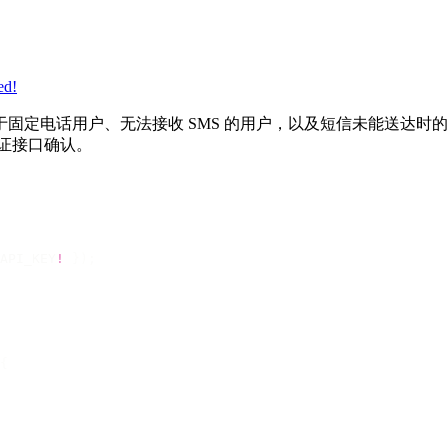
ed!
固定电话用户、无法接收 SMS 的用户，以及短信未能送达时
证接口确认。
API_KEY
!
 });
{