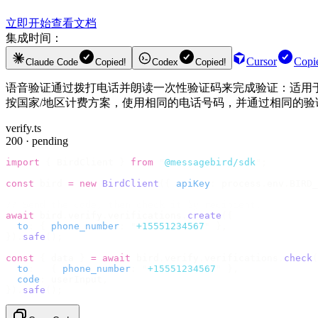
立即开始
查看文档
集成时间：
Cursor
Copi
Claude Code
Copied!
Codex
Copied!
语音验证通过拨打电话并朗读一次性验证码来完成验证：适用于
按国家/地区计费方案，使用相同的电话号码，并通过相同的验
verify.ts
200 · pending
import
 {
 BirdClient 
}
 from
 "
@messagebird/sdk
"
;
const
 bird 
=
 new
 BirdClient
({
 apiKey
:
 process
.
env
.
BIRD_
// Send the code, then check it by recipient.
await
 bird
.
verify
.
verifications
.
create
({
  to
:
 {
 phone_number
:
 "
+15551234567
"
 },
}).
safe
();
const
 {
 data 
}
 =
 await
 bird
.
verify
.
verifications
.
check
(
  to
:
   {
 phone_number
:
 "
+15551234567
"
 },
  code
:
 userInput
,
}).
safe
();