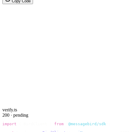
Copy Code
verify.ts
200 · pending
import
 {
 BirdClient 
}
 from
 "
@messagebird/sdk
"
;