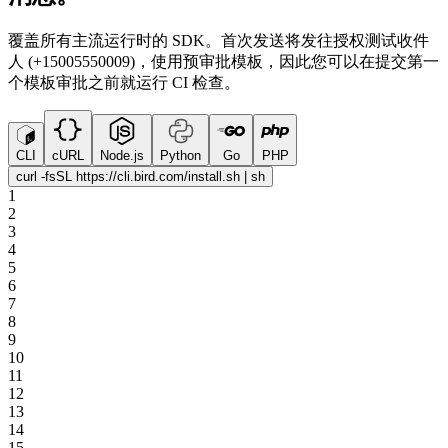
覆盖所有主流运行时的 SDK。首次发送将发往授权测试收件
人 (+15005550009)，使用预审批模板，因此您可以在提交第一
个模板审批之前就运行 CI 检查。
CLI
cURL
Node.js
Python
Go
PHP
curl -fsSL https://cli.bird.com/install.sh | sh
1
2
3
4
5
6
7
8
9
10
11
12
13
14
15