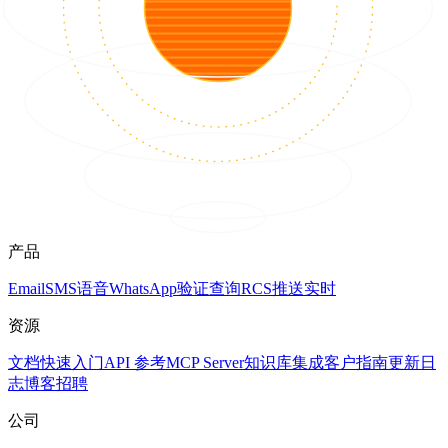
产品
Email
SMS
语音
WhatsApp
验证
查询
RCS
推送
实时
资源
文档
快速入门
API 参考
MCP Server
知识库
集成
客户
指南
更新日
志
博客
招聘
公司