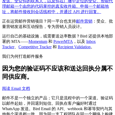
发送。
受众
你的联系人，以及你在广播中定位的受众。
智能代
理邮箱
一个由您的代码掌控的真实收件箱。申领一个邮箱地
址，将邮件接收到会话线程中，并通过 API 进行回复。
正在运营邮件营销项目？同一平台也支持
邮件营销
：受众、批
量营销发送和互动报告，专为营销人员设计。
运行自己的基础设施，或需要送达率数据？Bird 还提供本地部
署的 MTA——
Momentum
和
PowerMTA
，以及
Inbox
Tracker
、
Competitive Tracker
和
Recipient Validation
。
我们为何打造邮件服务
因为您的验证码不应该和送达回执分属不
同供应商。
阅读 Email 文档
邮件不是一个独立的产品；它只是流程中的一个渠道。验证码
以邮件起始，并回退到短信。回执在客户偏好时通过
WhatsApp 发送。Bird Email 的 API、webhook 和幂等契约与其
他每个渠道都一致，因为同一支工程团队在同一个网络上构建