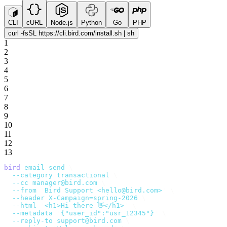
CLI
cURL
Node.js
Python
Go
PHP
curl -fsSL https://cli.bird.com/install.sh | sh
1
2
3
4
5
6
7
8
9
10
11
12
13
bird
 email
 send
 \
  --category
 transactional
 \
  --cc
 manager@bird.com
 \
  --from
 '
Bird Support <hello@bird.com>
'
 \
  --header
 X-Campaign=spring-2026
 \
  --html
 '
<h1>Hi there 👋</h1>
'
 \
  --metadata
 '
{"user_id":"usr_12345"}
'
 \
  --reply-to
 support@bird.com
 \