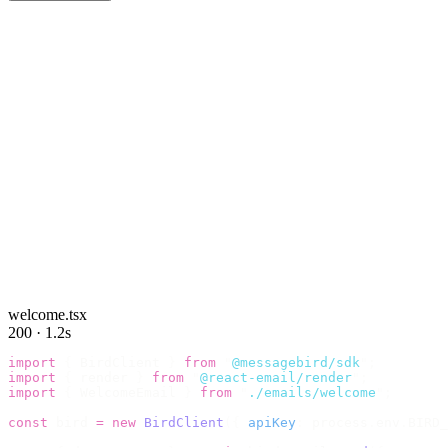
welcome.tsx
200 · 1.2s
import
 {
 BirdClient 
}
 from
 "
@messagebird/sdk
"
;
import
 {
 render 
}
 from
 "
@react-email/render
"
;
import
 {
 WelcomeEmail 
}
 from
 "
./emails/welcome
"
;
const
 bird 
=
 new
 BirdClient
({
 apiKey
:
 process
.
env
.
BIRD_