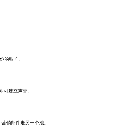
配到你的账户。
预热即可建立声誉。
池，营销邮件走另一个池。