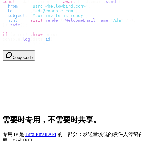
const
 {
 data
,
 error 
}
 =
 await
 bird
.
email
.
send
({
  from
:
    "
Bird <hello@bird.com>
"
,
  to
:
      [
"
ada@example.com
"
],
  subject
:
 "
Your invite is ready
"
,
  html
:
    await
 render
(<
WelcomeEmail
 name
=
"
Ada
"
 /
>),
}).
safe
();
if
 (
error
)
 throw
 error
;
console
.
log
(
data
.
id
);
// → "em_2bX91Yk8h..."
Copy Code
需要时专用，不需要时共享。
专用 IP 是
Bird Email API
的一部分：发送量较低的发件人停留在 B
展其邮件项目。