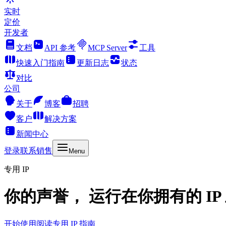
实时
定价
开发者
文档
API 参考
MCP Server
工具
快速入门指南
更新日志
状态
对比
公司
关于
博客
招聘
客户
解决方案
新闻中心
登录
联系销售
Menu
专用 IP
你的声誉， 运行在你拥有的 IP
开始使用
阅读专用 IP 指南