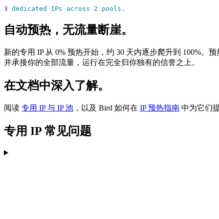
3
 dedicated
 IPs
 across
 2
 pools.
自动预热，无流量断崖。
新的专用 IP 从 0% 预热开始，约 30 天内逐步爬升到 10
并承接你的全部流量，运行在完全归你独有的信誉之上。
在文档中深入了解。
阅读
专用 IP 与 IP 池
，以及 Bird 如何在
IP 预热指南
中为它们
专用 IP 常见问题