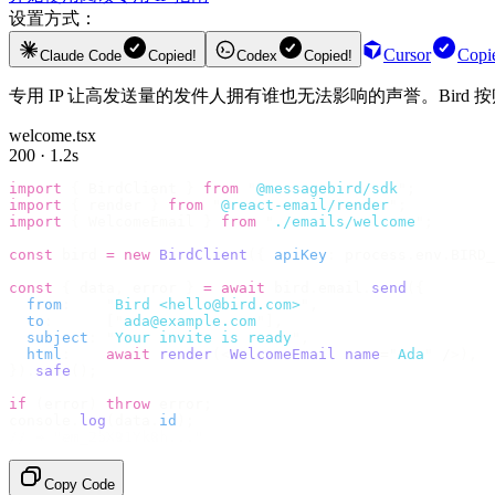
设置方式：
Cursor
Copi
Claude Code
Copied!
Codex
Copied!
专用 IP 让高发送量的发件人拥有谁也无法影响的声誉。Bird 
welcome.tsx
200 · 1.2s
import
 {
 BirdClient 
}
 from
 "
@messagebird/sdk
"
;
import
 {
 render 
}
 from
 "
@react-email/render
"
;
import
 {
 WelcomeEmail 
}
 from
 "
./emails/welcome
"
;
const
 bird 
=
 new
 BirdClient
({
 apiKey
:
 process
.
env
.
BIRD_
const
 {
 data
,
 error 
}
 =
 await
 bird
.
email
.
send
({
  from
:
    "
Bird <hello@bird.com>
"
,
  to
:
      [
"
ada@example.com
"
],
  subject
:
 "
Your invite is ready
"
,
  html
:
    await
 render
(<
WelcomeEmail
 name
=
"
Ada
"
 /
>),
}).
safe
();
if
 (
error
)
 throw
 error
;
console
.
log
(
data
.
id
);
// → "em_2bX91Yk8h..."
Copy Code