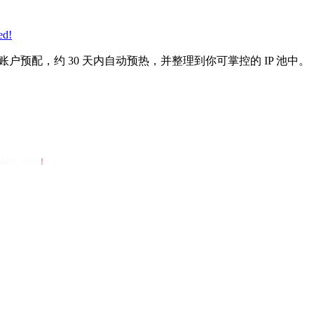
ed!
按账户预配，约 30 天内自动预热，并整理到你可掌控的 IP 池中。
API_KEY
!
 });