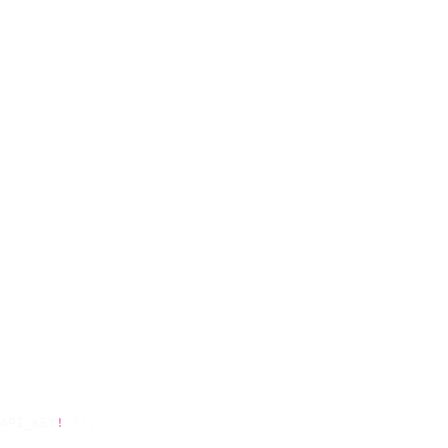
API_KEY
!
 });