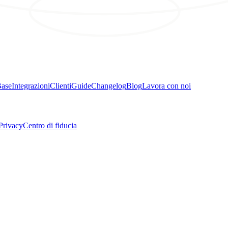
ase
Integrazioni
Clienti
Guide
Changelog
Blog
Lavora con noi
Privacy
Centro di fiducia