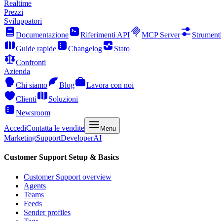
Realtime
Prezzi
Sviluppatori
Documentazione
Riferimenti API
MCP Server
Strument
Guide rapide
Changelog
Stato
Confronti
Azienda
Chi siamo
Blog
Lavora con noi
Clienti
Soluzioni
Newsroom
Accedi
Contatta le vendite
Menu
Marketing
Support
Developer
AI
Customer Support Setup & Basics
Customer Support overview
Agents
Teams
Feeds
Sender profiles