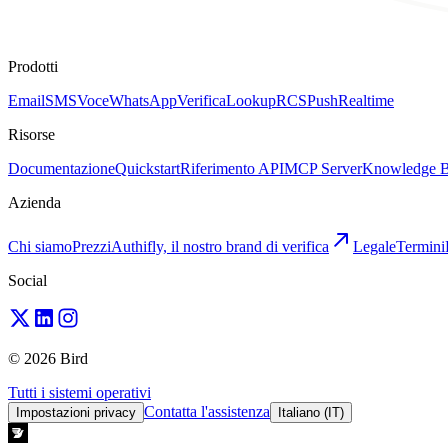
Prodotti
Email
SMS
Voce
WhatsApp
Verifica
Lookup
RCS
Push
Realtime
Risorse
Documentazione
Quickstart
Riferimento API
MCP Server
Knowledge B
Azienda
Chi siamo
Prezzi
Authifly, il nostro brand di verifica
Legale
Termini
Social
© 2026 Bird
Tutti i sistemi operativi
Contatta l'assistenza
Impostazioni privacy
Italiano (IT)