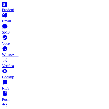
Prodotti
Email
SMS
Voce
WhatsApp
Verifica
Lookup
RCS
Push