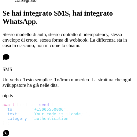
consegnato.
Se hai integrato SMS, hai integrato
WhatsApp.
Stesso modello di auth, stesso contratto di idempotency, stesso
envelope di errore, stessa forma di webhook. La differenza sta in
cosa fa ciascuno, non in come lo chiami.
SMS
Un verbo. Testo semplice. To/from numerico. La struttura che ogni
sviluppatore ha già nelle dita.
otp.ts
await
 bird
.
sms
.
send
({
  to
:
       "
+15005550006
"
,
  text
:
     `
Your code is 
${
code
}
.
`
,
  category
:
 "
authentication
"
,
});