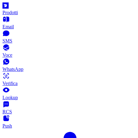
Prodotti
Email
SMS
Voce
WhatsApp
Verifica
Lookup
RCS
Push