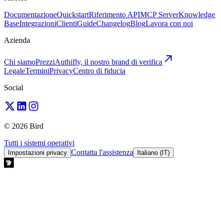
Documentazione
Quickstart
Riferimento API
MCP Server
Knowledge
Base
Integrazioni
Clienti
Guide
Changelog
Blog
Lavora con noi
Azienda
Chi siamo
Prezzi
Authifly, il nostro brand di verifica
Legale
Termini
Privacy
Centro di fiducia
Social
© 2026 Bird
Tutti i sistemi operativi
Contatta l'assistenza
Impostazioni privacy
Italiano (IT)