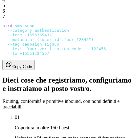
5
6
7
bird
 sms
 send
 \
  --category
 authentication
 \
  --from
 +15557654321
 \
  --metadata
 '
{"user_id":"usr_12345"}
'
 \
  --tag
 campaign=signup
 \
  --text
 '
Your verification code is 123456.
'
 \
  --to
 +15551234567
Copy Code
Dieci cose che registriamo, configuriamo
e instraiamo al posto vostro.
Routing, conformità e primitive inbound, con nomi definiti e
tracciabili.
01
Copertura in oltre 150 Paesi