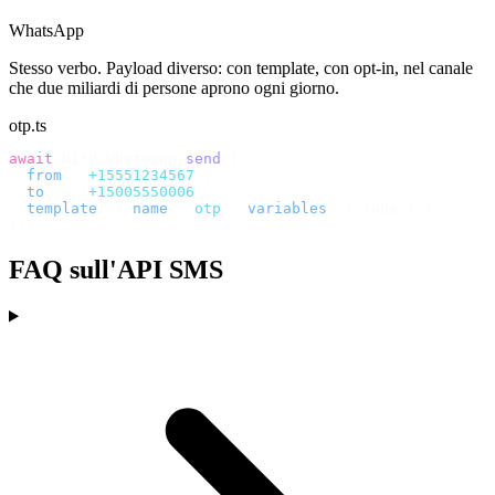
WhatsApp
Stesso verbo. Payload diverso: con template, con opt-in, nel canale
che due miliardi di persone aprono ogni giorno.
otp.ts
await
 bird
.
whatsapp
.
send
({
  from
:
 "
+15551234567
"
,
  to
:
   "
+15005550006
"
,
  template
:
 {
 name
:
 "
otp
"
,
 variables
:
 {
 code 
}
 },
});
FAQ sull'API SMS