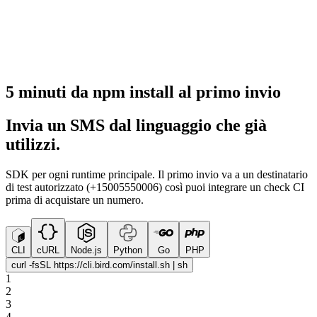
5 minuti da npm install al primo invio
Invia un SMS dal linguaggio che già
utilizzi.
SDK per ogni runtime principale. Il primo invio va a un destinatario
di test autorizzato (+15005550006) così puoi integrare un check CI
prima di acquistare un numero.
CLI
cURL
Node.js
Python
Go
PHP
curl -fsSL https://cli.bird.com/install.sh | sh
1
2
3
4