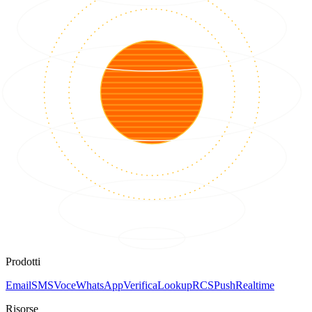
Prodotti
Email
SMS
Voce
WhatsApp
Verifica
Lookup
RCS
Push
Realtime
Risorse