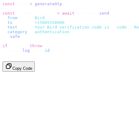
const
 code 
=
 generateOtp
();
const
 {
 data
,
 error 
}
 =
 await
 bird
.
sms
.
send
({
  from
:
     "
Bird
"
,
  to
:
       "
+15005550006
"
,
  text
:
     `
Your Bird verification code is 
${
code
}
. Re
  category
:
 "
authentication
"
,
}).
safe
();
if
 (
error
)
 throw
 error
;
console
.
log
(
data
.
id
);
// → "sms_4kT01Lq2m..."
Copy Code