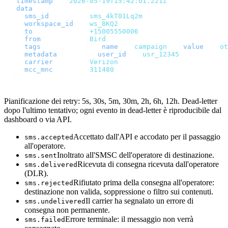
  "
timestamp
"
:
 "
2026-05-19T15:42:01.221Z
"
,
  "
data
"
:
 {
    "
sms_id
"
:
       "
sms_4kT01Lq2m
"
,
    "
workspace_id
"
:
 "
ws_8KQ2
"
,
    "
to
"
:
           "
+15005550006
"
,
    "
from
"
:
         "
Bird
"
,
    "
tags
"
:
         [{
 "
name
"
:
 "
campaign
"
,
 "
value
"
:
 "
ot
    "
metadata
"
:
     {
 "
user_id
"
:
 "
usr_12345
"
 },
    "
carrier
"
:
      "
Verizon
"
,
    "
mcc_mnc
"
:
      "
311480
"
  }
}
Pianificazione dei retry: 5s, 30s, 5m, 30m, 2h, 6h, 12h. Dead-letter
dopo l'ultimo tentativo; ogni evento in dead-letter è riproducibile dal
dashboard o via API.
Accettato dall'API e accodato per il passaggio
sms.accepted
all'operatore.
Inoltrato all'SMSC dell'operatore di destinazione.
sms.sent
Ricevuta di consegna ricevuta dall'operatore
sms.delivered
(DLR).
Rifiutato prima della consegna all'operatore:
sms.rejected
destinazione non valida, soppressione o filtro sui contenuti.
Il carrier ha segnalato un errore di
sms.undelivered
consegna non permanente.
Errore terminale: il messaggio non verrà
sms.failed