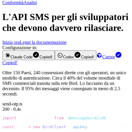
Conformità
Analisi
L'
API SMS
per gli sviluppatori
che devono davvero rilasciare.
Inizia ora
Leggi la documentazione
Configurazione in:
Cursor
Claude Code
Copied!
Codex
Copied!
Copied!
Oltre 150 Paesi, 240 connessioni dirette con gli operatori, un unico
modello di autenticazione. Circa il 40% del volume mondiale di
SMS commerciali transita sulla rete Bird. Lo facciamo da un
decennio. Il 95% dei messaggi viene consegnato in meno di 2,5
secondi.
send-otp.ts
200 · 0.4s
import
 {
 BirdClient 
}
 from
 "
@messagebird/sdk
"
;
const
 bird 
=
 new
 BirdClient
({
 apiKey
:
 process
.
env
.
BIRD_