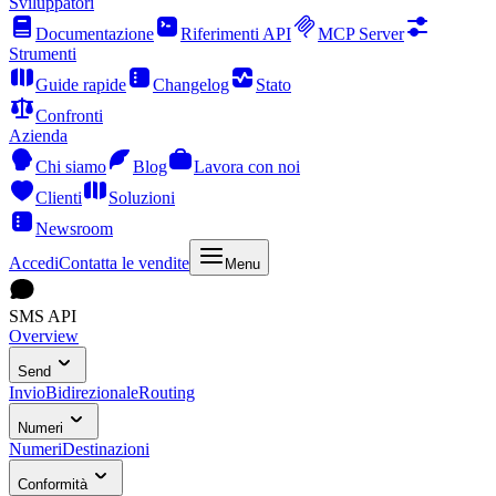
Sviluppatori
Documentazione
Riferimenti API
MCP Server
Strumenti
Guide rapide
Changelog
Stato
Confronti
Azienda
Chi siamo
Blog
Lavora con noi
Clienti
Soluzioni
Newsroom
Accedi
Contatta le vendite
Menu
SMS API
Overview
Send
Invio
Bidirezionale
Routing
Numeri
Numeri
Destinazioni
Conformità