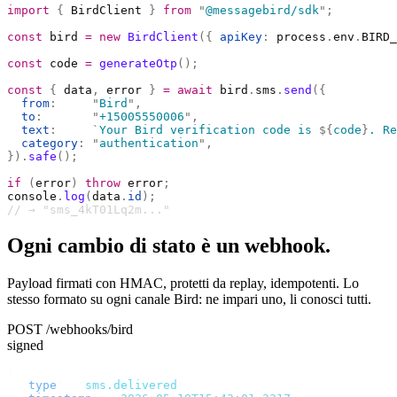
import
 {
 BirdClient 
}
 from
 "
@messagebird/sdk
"
;
const
 bird 
=
 new
 BirdClient
({
 apiKey
:
 process
.
env
.
BIRD_
const
 code 
=
 generateOtp
();
const
 {
 data
,
 error 
}
 =
 await
 bird
.
sms
.
send
({
  from
:
     "
Bird
"
,
  to
:
       "
+15005550006
"
,
  text
:
     `
Your Bird verification code is 
${
code
}
. Re
  category
:
 "
authentication
"
,
}).
safe
();
if
 (
error
)
 throw
 error
;
console
.
log
(
data
.
id
);
// → "sms_4kT01Lq2m..."
Ogni cambio di stato è un webhook.
Payload firmati con HMAC, protetti da replay, idempotenti. Lo
stesso formato su ogni canale Bird: ne impari uno, li conosci tutti.
POST /webhooks/bird
signed
{
  "
type
"
:
 "
sms.delivered
"
,