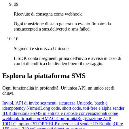
09
Ricevute di consegna come webhook
Ogni transizione di stato genera un evento firmato: da
sms.accepted a sms.delivered o sms.failed.
10
Segmenti e sicurezza Unicode
L'SDK conta i segmenti prima dell'invio e avvisa in caso di
cambi di codifica che dividerebbero il messaggio.
Esplora la piattaforma SMS
Ogni funzionalità in profondità. Un'unica API, un unico set di
chiavi.
Invio
L'API di invio: segmenti, sicurezza Unicode, batch e
idempotency.
Numeri
Long code, short code, toll-free e alpha sender
ID.
Bidirezionale
SMS in entrata e risposte conversazionali come
webhook firmati con HMAC.
Conformità
Registrazione A2P
10DLC, opt-out STOP/HELP e regole sui sender ID.
Routing
Oltre
150 paesi, 240 collegamenti direct-to-carrier e