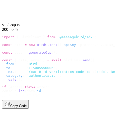
send-otp.ts
200 · 0.4s
import
 {
 BirdClient 
}
 from
 "
@messagebird/sdk
"
;
const
 bird 
=
 new
 BirdClient
({
 apiKey
:
 process
.
env
.
BIRD_
const
 code 
=
 generateOtp
();
const
 {
 data
,
 error 
}
 =
 await
 bird
.
sms
.
send
({
  from
:
     "
Bird
"
,
  to
:
       "
+15005550006
"
,
  text
:
     `
Your Bird verification code is 
${
code
}
. Re
  category
:
 "
authentication
"
,
}).
safe
();
if
 (
error
)
 throw
 error
;
console
.
log
(
data
.
id
);
// → "sms_4kT01Lq2m..."
Copy Code