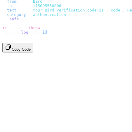
  from
:
     "
Bird
"
,
  to
:
       "
+15005550006
"
,
  text
:
     `
Your Bird verification code is 
${
code
}
. Re
  category
:
 "
authentication
"
,
}).
safe
();
if
 (
error
)
 throw
 error
;
console
.
log
(
data
.
id
);
// → "sms_4kT01Lq2m..."
Copy Code