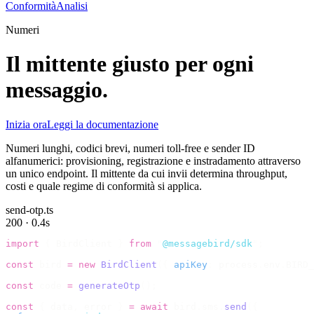
Conformità
Analisi
Numeri
Il mittente giusto per ogni
messaggio.
Inizia ora
Leggi la documentazione
Numeri lunghi, codici brevi, numeri toll-free e sender ID
alfanumerici: provisioning, registrazione e instradamento attraverso
un unico endpoint. Il mittente da cui invii determina throughput,
costi e quale regime di conformità si applica.
send-otp.ts
200 · 0.4s
import
 {
 BirdClient 
}
 from
 "
@messagebird/sdk
"
;
const
 bird 
=
 new
 BirdClient
({
 apiKey
:
 process
.
env
.
BIRD_
const
 code 
=
 generateOtp
();
const
 {
 data
,
 error 
}
 =
 await
 bird
.
sms
.
send
({