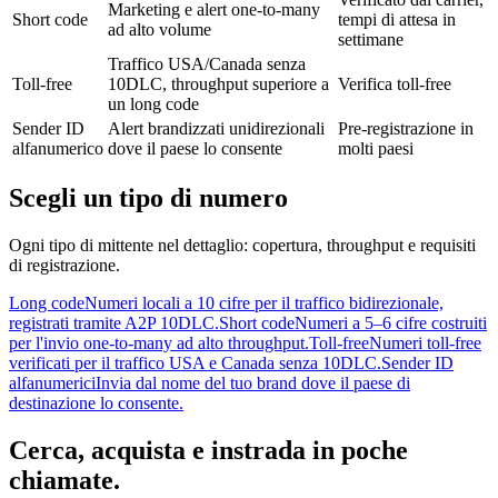
Marketing e alert one-to-many
Short code
tempi di attesa in
ad alto volume
settimane
Traffico USA/Canada senza
Toll-free
10DLC, throughput superiore a
Verifica toll-free
un long code
Sender ID
Alert brandizzati unidirezionali
Pre-registrazione in
alfanumerico
dove il paese lo consente
molti paesi
Scegli un tipo di numero
Ogni tipo di mittente nel dettaglio: copertura, throughput e requisiti
di registrazione.
Long code
Numeri locali a 10 cifre per il traffico bidirezionale,
registrati tramite A2P 10DLC.
Short code
Numeri a 5–6 cifre costruiti
per l'invio one-to-many ad alto throughput.
Toll-free
Numeri toll-free
verificati per il traffico USA e Canada senza 10DLC.
Sender ID
alfanumerici
Invia dal nome del tuo brand dove il paese di
destinazione lo consente.
Cerca, acquista e instrada in poche
chiamate.