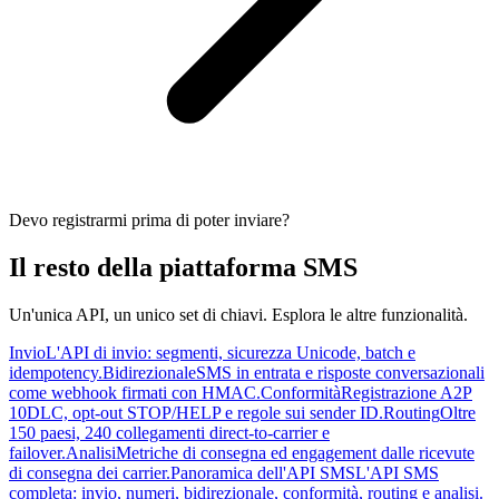
Devo registrarmi prima di poter inviare?
Il resto della piattaforma SMS
Un'unica API, un unico set di chiavi. Esplora le altre funzionalità.
Invio
L'API di invio: segmenti, sicurezza Unicode, batch e
idempotency.
Bidirezionale
SMS in entrata e risposte conversazionali
come webhook firmati con HMAC.
Conformità
Registrazione A2P
10DLC, opt-out STOP/HELP e regole sui sender ID.
Routing
Oltre
150 paesi, 240 collegamenti direct-to-carrier e
failover.
Analisi
Metriche di consegna ed engagement dalle ricevute
di consegna dei carrier.
Panoramica dell'API SMS
L'API SMS
completa: invio, numeri, bidirezionale, conformità, routing e analisi.