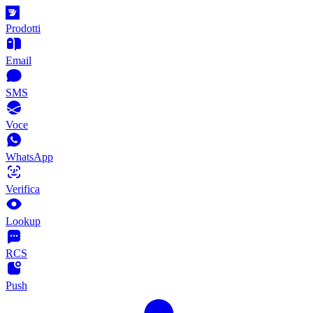
Prodotti
Email
SMS
Voce
WhatsApp
Verifica
Lookup
RCS
Push