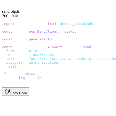
send-otp.ts
200 · 0.4s
import
 {
 BirdClient 
}
 from
 "
@messagebird/sdk
"
;
const
 bird 
=
 new
 BirdClient
({
 apiKey
:
 process
.
env
.
BIRD_
const
 code 
=
 generateOtp
();
const
 {
 data
,
 error 
}
 =
 await
 bird
.
sms
.
send
({
  from
:
     "
Bird
"
,
  to
:
       "
+15005550006
"
,
  text
:
     `
Your Bird verification code is 
${
code
}
. Re
  category
:
 "
authentication
"
,
}).
safe
();
if
 (
error
)
 throw
 error
;
console
.
log
(
data
.
id
);
// → "sms_4kT01Lq2m..."
Copy Code