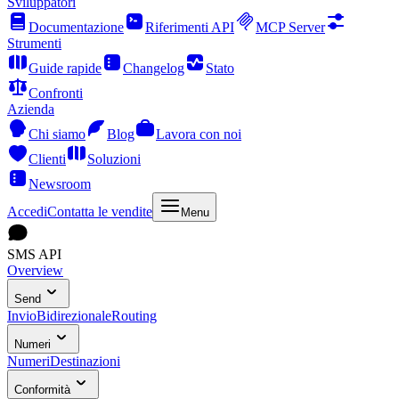
Sviluppatori
Documentazione
Riferimenti API
MCP Server
Strumenti
Guide rapide
Changelog
Stato
Confronti
Azienda
Chi siamo
Blog
Lavora con noi
Clienti
Soluzioni
Newsroom
Accedi
Contatta le vendite
Menu
SMS API
Overview
Send
Invio
Bidirezionale
Routing
Numeri
Numeri
Destinazioni
Conformità