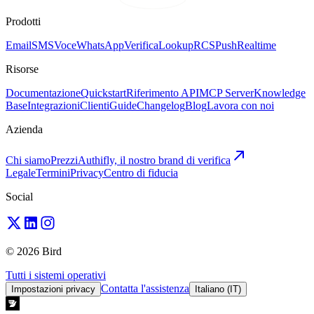
Prodotti
Email
SMS
Voce
WhatsApp
Verifica
Lookup
RCS
Push
Realtime
Risorse
Documentazione
Quickstart
Riferimento API
MCP Server
Knowledge
Base
Integrazioni
Clienti
Guide
Changelog
Blog
Lavora con noi
Azienda
Chi siamo
Prezzi
Authifly, il nostro brand di verifica
Legale
Termini
Privacy
Centro di fiducia
Social
© 2026 Bird
Tutti i sistemi operativi
Contatta l'assistenza
Impostazioni privacy
Italiano (IT)