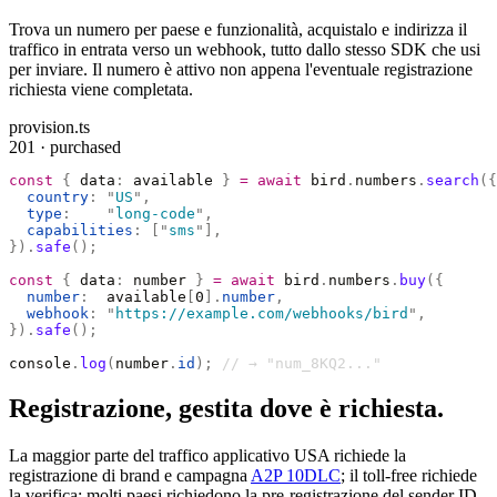
Trova un numero per paese e funzionalità, acquistalo e indirizza il
traffico in entrata verso un webhook, tutto dallo stesso SDK che usi
per inviare. Il numero è attivo non appena l'eventuale registrazione
richiesta viene completata.
provision.ts
201 · purchased
const
 {
 data
:
 available 
}
 =
 await
 bird
.
numbers
.
search
({
  country
:
 "
US
"
,
  type
:
    "
long-code
"
,
  capabilities
:
 [
"
sms
"
],
}).
safe
();
const
 {
 data
:
 number 
}
 =
 await
 bird
.
numbers
.
buy
({
  number
:
  available
[
0
].
number
,
  webhook
:
 "
https://example.com/webhooks/bird
"
,
}).
safe
();
console
.
log
(
number
.
id
);
 // → "num_8KQ2..."
Registrazione, gestita dove è richiesta.
La maggior parte del traffico applicativo USA richiede la
registrazione di brand e campagna
A2P 10DLC
; il toll-free richiede
la verifica; molti paesi richiedono la pre-registrazione del sender ID.