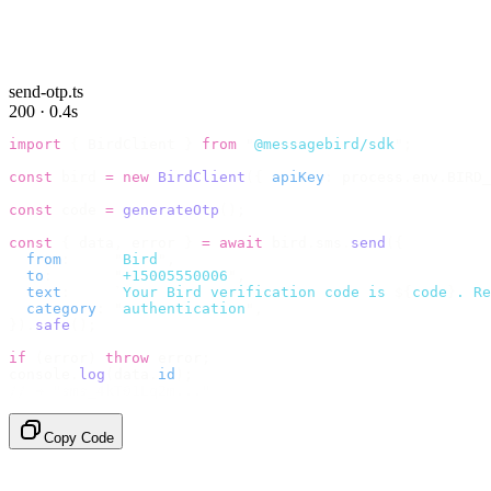
send-otp.ts
200 · 0.4s
import
 {
 BirdClient 
}
 from
 "
@messagebird/sdk
"
;
const
 bird 
=
 new
 BirdClient
({
 apiKey
:
 process
.
env
.
BIRD_
const
 code 
=
 generateOtp
();
const
 {
 data
,
 error 
}
 =
 await
 bird
.
sms
.
send
({
  from
:
     "
Bird
"
,
  to
:
       "
+15005550006
"
,
  text
:
     `
Your Bird verification code is 
${
code
}
. Re
  category
:
 "
authentication
"
,
}).
safe
();
if
 (
error
)
 throw
 error
;
console
.
log
(
data
.
id
);
// → "sms_4kT01Lq2m..."
Copy Code