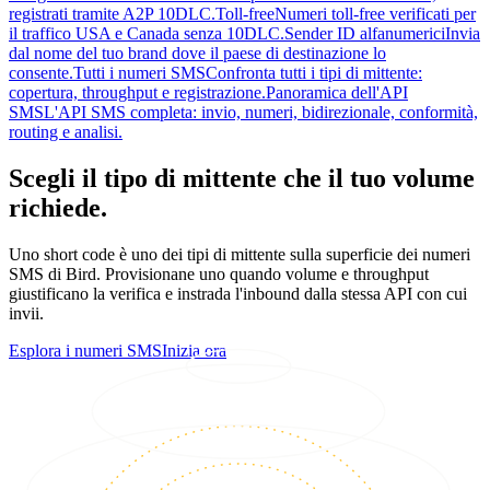
registrati tramite A2P 10DLC.
Toll-free
Numeri toll-free verificati per
il traffico USA e Canada senza 10DLC.
Sender ID alfanumerici
Invia
dal nome del tuo brand dove il paese di destinazione lo
consente.
Tutti i numeri SMS
Confronta tutti i tipi di mittente:
copertura, throughput e registrazione.
Panoramica dell'API
SMS
L'API SMS completa: invio, numeri, bidirezionale, conformità,
routing e analisi.
Scegli il tipo di mittente che il tuo volume
richiede.
Uno short code è uno dei tipi di mittente sulla superficie dei numeri
SMS di Bird. Provisionane uno quando volume e throughput
giustificano la verifica e instrada l'inbound dalla stessa API con cui
invii.
Esplora i numeri SMS
Inizia ora