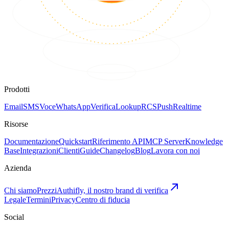
Prodotti
Email
SMS
Voce
WhatsApp
Verifica
Lookup
RCS
Push
Realtime
Risorse
Documentazione
Quickstart
Riferimento API
MCP Server
Knowledge
Base
Integrazioni
Clienti
Guide
Changelog
Blog
Lavora con noi
Azienda
Chi siamo
Prezzi
Authifly, il nostro brand di verifica
Legale
Termini
Privacy
Centro di fiducia
Social