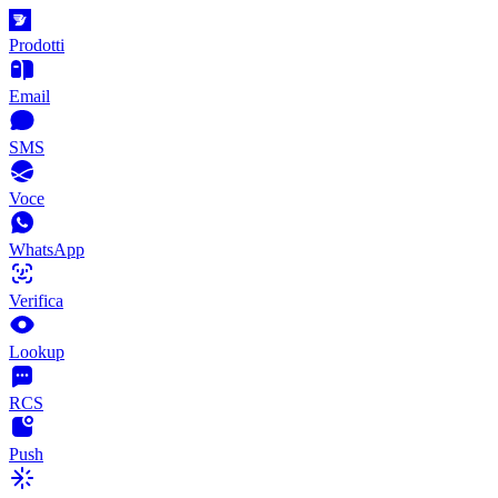
Prodotti
Email
SMS
Voce
WhatsApp
Verifica
Lookup
RCS
Push