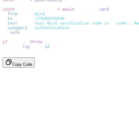
const
 {
 data
,
 error 
}
 =
 await
 bird
.
sms
.
send
({
  from
:
     "
Bird
"
,
  to
:
       "
+15005550006
"
,
  text
:
     `
Your Bird verification code is 
${
code
}
. Re
  category
:
 "
authentication
"
,
}).
safe
();
if
 (
error
)
 throw
 error
;
console
.
log
(
data
.
id
);
// → "sms_4kT01Lq2m..."
Copy Code