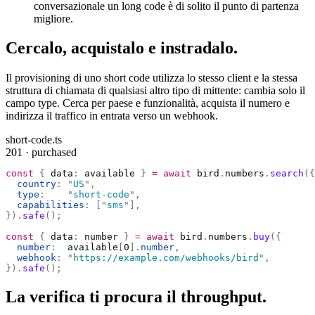
conversazionale un long code è di solito il punto di partenza
migliore.
Cercalo, acquistalo e instradalo.
Il provisioning di uno short code utilizza lo stesso client e la stessa
struttura di chiamata di qualsiasi altro tipo di mittente: cambia solo il
campo type. Cerca per paese e funzionalità, acquista il numero e
indirizza il traffico in entrata verso un webhook.
short-code.ts
201 · purchased
const
 {
 data
:
 available 
}
 =
 await
 bird
.
numbers
.
search
({
  country
:
 "
US
"
,
  type
:
    "
short-code
"
,
  capabilities
:
 [
"
sms
"
],
}).
safe
();
const
 {
 data
:
 number 
}
 =
 await
 bird
.
numbers
.
buy
({
  number
:
  available
[
0
].
number
,
  webhook
:
 "
https://example.com/webhooks/bird
"
,
}).
safe
();
La verifica ti procura il throughput.