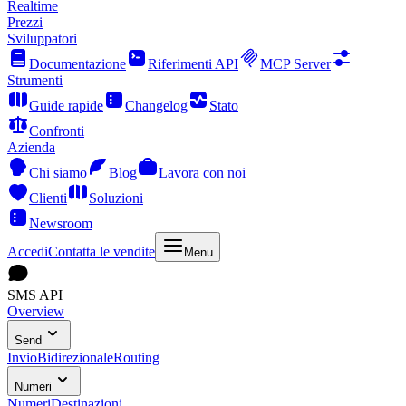
Realtime
Prezzi
Sviluppatori
Documentazione
Riferimenti API
MCP Server
Strumenti
Guide rapide
Changelog
Stato
Confronti
Azienda
Chi siamo
Blog
Lavora con noi
Clienti
Soluzioni
Newsroom
Accedi
Contatta le vendite
Menu
SMS API
Overview
Send
Invio
Bidirezionale
Routing
Numeri
Numeri
Destinazioni