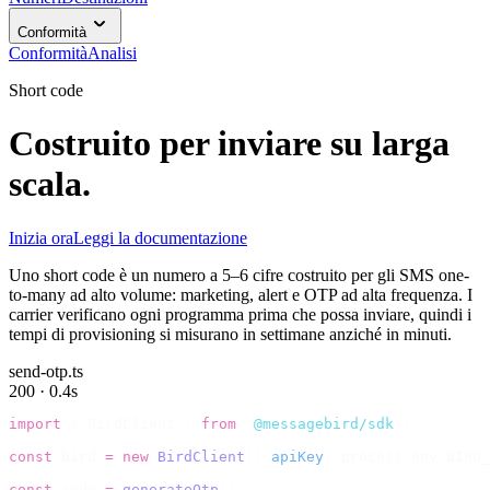
Conformità
Conformità
Analisi
Short code
Costruito per inviare su larga
scala.
Inizia ora
Leggi la documentazione
Uno short code è un numero a 5–6 cifre costruito per gli SMS one-
to-many ad alto volume: marketing, alert e OTP ad alta frequenza. I
carrier verificano ogni programma prima che possa inviare, quindi i
tempi di provisioning si misurano in settimane anziché in minuti.
send-otp.ts
200 · 0.4s
import
 {
 BirdClient 
}
 from
 "
@messagebird/sdk
"
;
const
 bird 
=
 new
 BirdClient
({
 apiKey
:
 process
.
env
.
BIRD_
const
 code 
=
 generateOtp
();