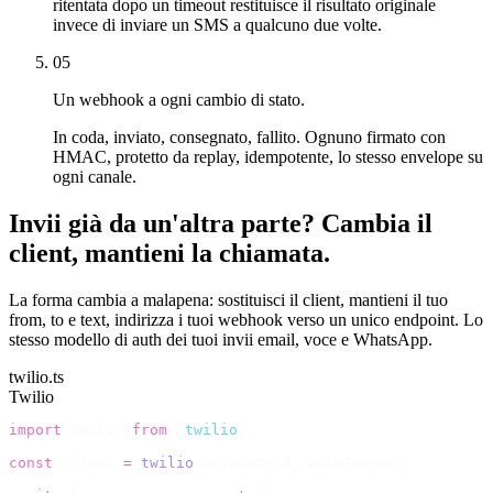
ritentata dopo un timeout restituisce il risultato originale
invece di inviare un SMS a qualcuno due volte.
05
Un webhook a ogni cambio di stato.
In coda, inviato, consegnato, fallito. Ognuno firmato con
HMAC, protetto da replay, idempotente, lo stesso envelope su
ogni canale.
Invii già da un'altra parte? Cambia il
client, mantieni la chiamata.
La forma cambia a malapena: sostituisci il client, mantieni il tuo
from, to e text, indirizza i tuoi webhook verso un unico endpoint. Lo
stesso modello di auth dei tuoi invii email, voce e WhatsApp.
twilio.ts
Twilio
import
 twilio 
from
 "
twilio
"
;
const
 client 
=
 twilio
(
accountSid
,
 authToken
);