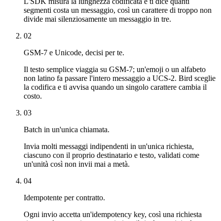
L'SDK misura la lunghezza codificata e ti dice quanti
segmenti costa un messaggio, così un carattere di troppo non
divide mai silenziosamente un messaggio in tre.
02
GSM-7 e Unicode, decisi per te.
Il testo semplice viaggia su GSM-7; un'emoji o un alfabeto
non latino fa passare l'intero messaggio a UCS-2. Bird sceglie
la codifica e ti avvisa quando un singolo carattere cambia il
costo.
03
Batch in un'unica chiamata.
Invia molti messaggi indipendenti in un'unica richiesta,
ciascuno con il proprio destinatario e testo, validati come
un'unità così non invii mai a metà.
04
Idempotente per contratto.
Ogni invio accetta un'idempotency key, così una richiesta