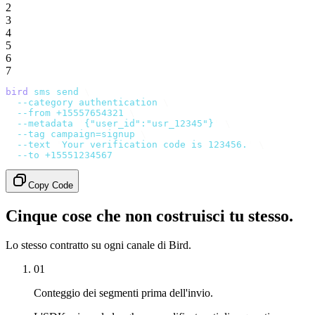
2
3
4
5
6
7
bird
 sms
 send
 \
  --category
 authentication
 \
  --from
 +15557654321
 \
  --metadata
 '
{"user_id":"usr_12345"}
'
 \
  --tag
 campaign=signup
 \
  --text
 '
Your verification code is 123456.
'
 \
  --to
 +15551234567
Copy Code
Cinque cose che non costruisci tu stesso.
Lo stesso contratto su ogni canale di Bird.
01
Conteggio dei segmenti prima dell'invio.