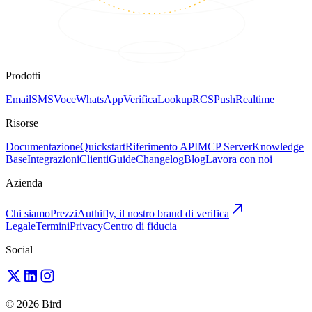
Prodotti
Email
SMS
Voce
WhatsApp
Verifica
Lookup
RCS
Push
Realtime
Risorse
Documentazione
Quickstart
Riferimento API
MCP Server
Knowledge
Base
Integrazioni
Clienti
Guide
Changelog
Blog
Lavora con noi
Azienda
Chi siamo
Prezzi
Authifly, il nostro brand di verifica
Legale
Termini
Privacy
Centro di fiducia
Social
© 2026 Bird