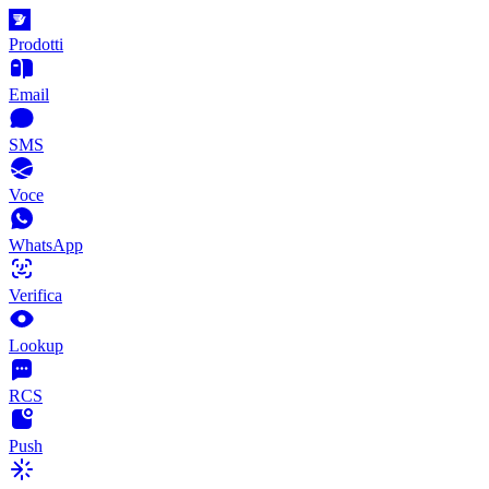
Prodotti
Email
SMS
Voce
WhatsApp
Verifica
Lookup
RCS
Push