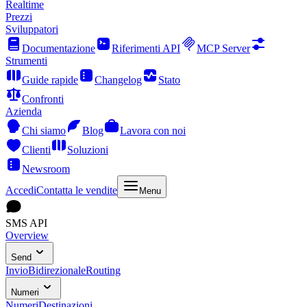
Realtime
Prezzi
Sviluppatori
Documentazione
Riferimenti API
MCP Server
Strumenti
Guide rapide
Changelog
Stato
Confronti
Azienda
Chi siamo
Blog
Lavora con noi
Clienti
Soluzioni
Newsroom
Accedi
Contatta le vendite
Menu
SMS API
Overview
Send
Invio
Bidirezionale
Routing
Numeri
Numeri
Destinazioni