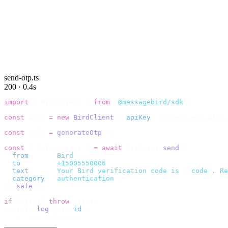
send-otp.ts
200 · 0.4s
import
 {
 BirdClient 
}
 from
 "
@messagebird/sdk
"
;
const
 bird 
=
 new
 BirdClient
({
 apiKey
:
 process
.
env
.
BIRD_
const
 code 
=
 generateOtp
();
const
 {
 data
,
 error 
}
 =
 await
 bird
.
sms
.
send
({
  from
:
     "
Bird
"
,
  to
:
       "
+15005550006
"
,
  text
:
     `
Your Bird verification code is 
${
code
}
. Re
  category
:
 "
authentication
"
,
}).
safe
();
if
 (
error
)
 throw
 error
;
console
.
log
(
data
.
id
);
// → "sms_4kT01Lq2m..."