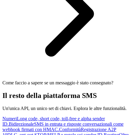
Come faccio a sapere se un messaggio è stato consegnato?
Il resto della piattaforma SMS
Un'unica API, un unico set di chiavi. Esplora le altre funzionalità.
Numeri
Long code, short code, toll-free e alpha sender
ID.
Bidirezionale
SMS in entrata e risposte conversazionali come
webhook firmati con HMAC.
Conformità
Registrazione A2P
10DLC, opt-out STOP/HELP e regole sui sender ID.
Routing
Oltre