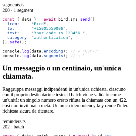
segments.ts
200 · 1 segment
const
 {
 data 
}
 =
 await
 bird
.
sms
.
send
({
  from
:
     "
Bird
"
,
  to
:
       "
+15005550006
"
,
  text
:
     "
Your code is 123456.
"
,
  category
:
 "
authentication
"
,
}).
safe
();
console
.
log
(
data
.
encoding
);
 // → "GSM-7"
console
.
log
(
data
.
segments
);
 // → 1
Un messaggio o un centinaio, un'unica
chiamata.
Raggruppa messaggi indipendenti in un'unica richiesta, ciascuno
con il proprio destinatario e testo. Il batch viene validato come
un'unità: un singolo numero errato rifiuta la chiamata con un 422,
così non invii mai a metà. Un'unica idempotency key rende l'intera
richiesta sicura da ritentare.
reminders.ts
202 · batch
const
 {
 data
:
 batch
,
 error 
}
 =
 await
 bird
.
sms