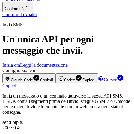
Conformità
Conformità
Analisi
Invia SMS
Un'unica API per ogni
messaggio che invii.
Inizia ora
Leggi la documentazione
Configurazione in:
Cursor
Claude Code
Copied!
Codex
Copied!
Copied!
Invia un messaggio o un centinaio attraverso la stessa API SMS.
L'SDK conta i segmenti prima dell'invio, sceglie GSM-7 o Unicode
per te e ogni invio è idempotente con un webhook a ogni stato di
consegna.
send-otp.ts
200 · 0.4s