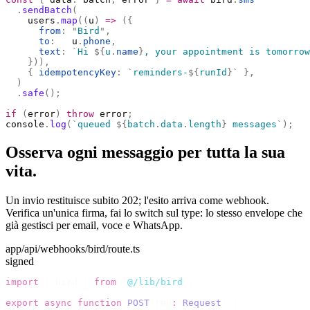
  .
sendBatch
(
    users
.
map
((
u
)
 =>
 ({
      from
:
 "
Bird
"
,
      to
:
   u
.
phone
,
      text
:
 `
Hi 
${
u
.
name
}
, your appointment is tomorrow
    })),
    {
 idempotencyKey
:
 `
reminders-
${
runId
}`
 },
  )
  .
safe
();
if
 (
error
)
 throw
 error
;
console
.
log
(
`
queued 
${
batch
.
data
.
length
}
 messages
`
);
Osserva ogni messaggio per tutta la sua
vita.
Un invio restituisce subito 202; l'esito arriva come webhook.
Verifica un'unica firma, fai lo switch sul type: lo stesso envelope che
già gestisci per email, voce e WhatsApp.
app/api/webhooks/bird/route.ts
signed
import
 {
 bird 
}
 from
 "
@/lib/bird
"
;
export
 async
 function
 POST
(
req
:
 Request
)
 {