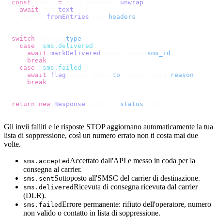
  const
 event 
=
 bird
.
webhooks
.
unwrap
(
    await
 req
.
text
(),
    Object
.
fromEntries
(
req
.
headers
),
  );
  switch
 (
event
.
type
)
 {
    case
 "
sms.delivered
"
:
      await
 markDelivered
(
event
.
data
.
sms_id
);
      break
;
    case
 "
sms.failed
"
:
      await
 flag
(
event
.
data
.
to
,
 event
.
data
.
reason
);
      break
;
  }
  return
 new
 Response
(
null
,
 {
 status
:
 204 
});
}
Gli invii falliti e le risposte STOP aggiornano automaticamente la tua
lista di soppressione, così un numero errato non ti costa mai due
volte.
Accettato dall'API e messo in coda per la
sms.accepted
consegna al carrier.
Sottoposto all'SMSC del carrier di destinazione.
sms.sent
Ricevuta di consegna ricevuta dal carrier
sms.delivered
(DLR).
Errore permanente: rifiuto dell'operatore, numero
sms.failed
non valido o contatto in lista di soppressione.