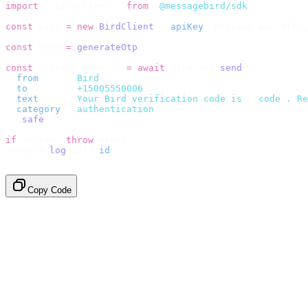
import
 {
 BirdClient 
}
 from
 "
@messagebird/sdk
"
;
const
 bird 
=
 new
 BirdClient
({
 apiKey
:
 process
.
env
.
BIRD_
const
 code 
=
 generateOtp
();
const
 {
 data
,
 error 
}
 =
 await
 bird
.
sms
.
send
({
  from
:
     "
Bird
"
,
  to
:
       "
+15005550006
"
,
  text
:
     `
Your Bird verification code is 
${
code
}
. Re
  category
:
 "
authentication
"
,
}).
safe
();
if
 (
error
)
 throw
 error
;
console
.
log
(
data
.
id
);
// → "sms_4kT01Lq2m..."
Copy Code