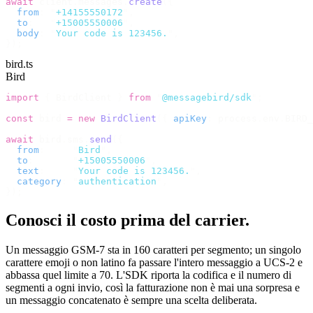
await
 client
.
messages
.
create
({
  from
:
 "
+14155550172
"
,
  to
:
   "
+15005550006
"
,
  body
:
 "
Your code is 123456.
"
,
});
bird.ts
Bird
import
 {
 BirdClient 
}
 from
 "
@messagebird/sdk
"
;
const
 bird 
=
 new
 BirdClient
({
 apiKey
:
 process
.
env
.
BIRD_
await
 bird
.
sms
.
send
({
  from
:
     "
Bird
"
,
  to
:
       "
+15005550006
"
,
  text
:
     "
Your code is 123456.
"
,
  category
:
 "
authentication
"
,
});
Conosci il costo prima del carrier.
Un messaggio GSM-7 sta in 160 caratteri per segmento; un singolo
carattere emoji o non latino fa passare l'intero messaggio a UCS-2 e
abbassa quel limite a 70. L'SDK riporta la codifica e il numero di
segmenti a ogni invio, così la fatturazione non è mai una sorpresa e
un messaggio concatenato è sempre una scelta deliberata.