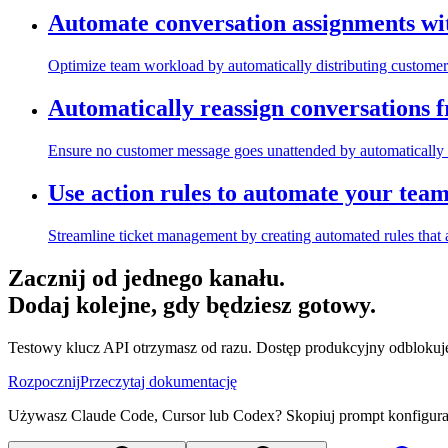
Automate conversation assignments wi
Optimize team workload by automatically distributing customer 
Automatically reassign conversations 
Ensure no customer message goes unattended by automatically 
Use action rules to automate your tea
Streamline ticket management by creating automated rules that a
Zacznij od jednego kanału.
Dodaj kolejne, gdy będziesz gotowy.
Testowy klucz API otrzymasz od razu. Dostęp produkcyjny odblokuje
Rozpocznij
Przeczytaj dokumentację
Używasz Claude Code, Cursor lub Codex? Skopiuj prompt konfiguracyj