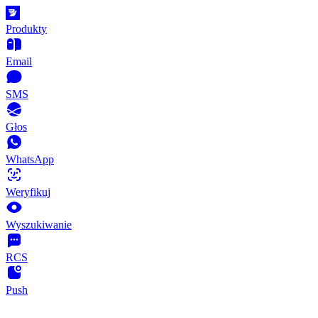
Produkty
Email
SMS
Głos
WhatsApp
Weryfikuj
Wyszukiwanie
RCS
Push