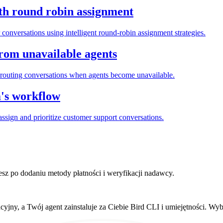
th round robin assignment
conversations using intelligent round-robin assignment strategies.
from unavailable agents
routing conversations when agents become unavailable.
m's workflow
ssign and prioritize customer support conversations.
sz po dodaniu metody płatności i weryfikacji nadawcy.
ny, a Twój agent zainstaluje za Ciebie Bird CLI i umiejętności. Wyb