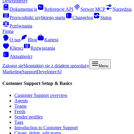
Deweloperzy
Dokumentacja
Referencje API
Serwer MCP
Narzędzia
Przewodniki szybkiego startu
Changelog
Status
Porównania
Firma
O nas
Blog
Kariera
Klienci
Rozwiązania
Aktualności
Zaloguj się
Skontaktuj się z działem sprzedaży
Menu
Marketing
Support
Developer
AI
Customer Support Setup & Basics
Customer Support overview
Agents
Teams
Feeds
Sender profiles
Tags
Introduction to Customer Support
Create, delete, edit teams