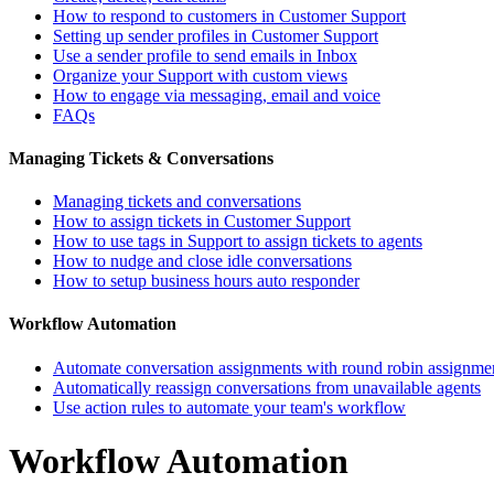
How to respond to customers in Customer Support
Setting up sender profiles in Customer Support
Use a sender profile to send emails in Inbox
Organize your Support with custom views
How to engage via messaging, email and voice
FAQs
Managing Tickets & Conversations
Managing tickets and conversations
How to assign tickets in Customer Support
How to use tags in Support to assign tickets to agents
How to nudge and close idle conversations
How to setup business hours auto responder
Workflow Automation
Automate conversation assignments with round robin assignme
Automatically reassign conversations from unavailable agents
Use action rules to automate your team's workflow
Workflow Automation