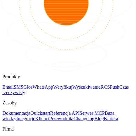
Produkty
Email
SMS
Głos
WhatsApp
Weryfikuj
Wyszukiwanie
RCS
Push
Czas
rzeczywisty
Zasoby
Dokumentacja
Quickstart
Referencja API
Serwer MCP
Baza
wiedzy
Integracje
Klienci
Przewodniki
Changelog
Blog
Kariera
Firma