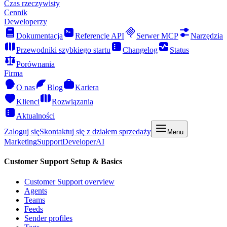
Czas rzeczywisty
Cennik
Deweloperzy
Dokumentacja
Referencje API
Serwer MCP
Narzędzia
Przewodniki szybkiego startu
Changelog
Status
Porównania
Firma
O nas
Blog
Kariera
Klienci
Rozwiązania
Aktualności
Zaloguj się
Skontaktuj się z działem sprzedaży
Menu
Marketing
Support
Developer
AI
Customer Support Setup & Basics
Customer Support overview
Agents
Teams
Feeds
Sender profiles