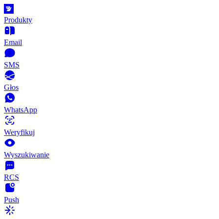
Produkty
Email
SMS
Głos
WhatsApp
Weryfikuj
Wyszukiwanie
RCS
Push