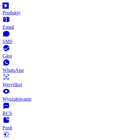
Produkty
Email
SMS
Głos
WhatsApp
Weryfikuj
Wyszukiwanie
RCS
Push