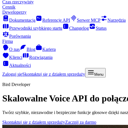
Czas rzeczywisty
Cennik
Deweloperzy
Dokumentacja
Referencje API
Serwer MCP
Narzędzia
Przewodniki szybkiego startu
Changelog
Status
Porównania
Firma
O nas
Blog
Kariera
Klienci
Rozwiązania
Aktualności
Zaloguj się
Skontaktuj się z działem sprzedaży
Menu
Bird Developer
Skalowalne Voice API do połącz
Twórz szybkie, niezawodne i bezpieczne funkcje głosowe dzięki 
Skontaktuj się z działem sprzedaży
Zacznij za darmo