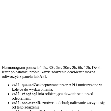
Harmonogram ponowień: 5s, 30s, 5m, 30m, 2h, 6h, 12h. Dead-
letter po ostatniej próbie; każde zdarzenie dead-letter można
odtworzyć z panelu lub API.
Zaakceptowane przez API i umieszczone w
call.queued
kolejce do wydzwonienia.
Linia odbierająca dzwoni: stan przed
call.ringing
odebraniem.
Rozmówca odebrał; naliczanie zaczyna się
call.answered
od tego zdarzenia.