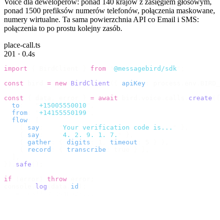
Voice dla deweloperów: ponad 140 krajów z zasięgiem głosowym,
ponad 1500 prefiksów numerów telefonów, połączenia maskowane,
numery wirtualne. Ta sama powierzchnia API co Email i SMS:
połączenia to po prostu kolejny zasób.
place-call.ts
201 · 0.4s
import
 {
 BirdClient 
}
 from
 "
@messagebird/sdk
"
;
const
 bird 
=
 new
 BirdClient
({
 apiKey
:
 process
.
env
.
BIRD_
const
 {
 data
,
 error 
}
 =
 await
 bird
.
voice
.
calls
.
create
({
  to
:
   "
+15005550010
"
,
  from
:
 "
+14155550199
"
,
  flow
:
 [
    {
 say
:
    "
Your verification code is...
"
 },
    {
 say
:
    "
4. 2. 9. 1. 7.
"
 },
    {
 gather
:
 {
 digits
:
 1
,
 timeout
:
 5 
}
 },
    {
 record
:
 {
 transcribe
:
 true 
}
 },
  ],
}).
safe
();
if
 (
error
)
 throw
 error
;
console
.
log
(
data
.
id
);
// → "call_7tQ04Lp2n..."