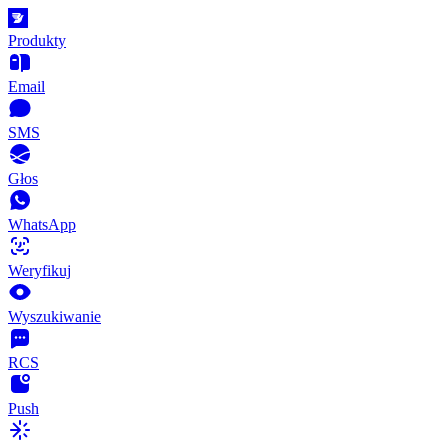
Produkty
Email
SMS
Głos
WhatsApp
Weryfikuj
Wyszukiwanie
RCS
Push