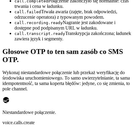
Połączenie zakończyło się normalnie: czas
call.completed
trwania i cena w ładunku.
Trwała awaria (zajęte, brak odpowiedzi,
call.failed
odrzucenie operatora) z typowanym powodem.
Nagranie jest zakodowane i
call.recording.ready
dostępne pod podpisanym URL w ładunku.
Transkrypcja zakończona; ładunek
call.transcript.ready
zawiera język i segmenty.
Głosowe OTP to ten sam zasób co SMS
OTP.
Wykonaj niestandardowe połączenie lub przekaż weryfikację do
środowiska uruchomieniowego. To samo uwierzytelnianie, ta sama
idempotentność, ta sama koperta błędów: jedyne, co się zmienia, to
pole channel.
Niestandardowe połączenie.
voice.calls.create