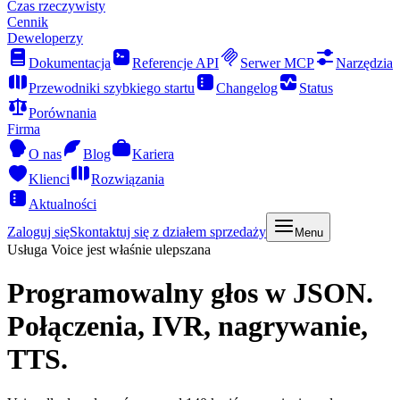
Czas rzeczywisty
Cennik
Deweloperzy
Dokumentacja
Referencje API
Serwer MCP
Narzędzia
Przewodniki szybkiego startu
Changelog
Status
Porównania
Firma
O nas
Blog
Kariera
Klienci
Rozwiązania
Aktualności
Zaloguj się
Skontaktuj się z działem sprzedaży
Menu
Usługa Voice jest właśnie ulepszana
Programowalny głos
w JSON.
Połączenia, IVR, nagrywanie,
TTS.