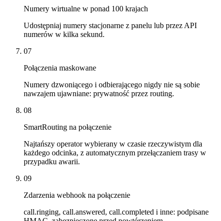
Numery wirtualne w ponad 100 krajach
Udostępniaj numery stacjonarne z panelu lub przez API
numerów w kilka sekund.
07
Połączenia maskowane
Numery dzwoniącego i odbierającego nigdy nie są sobie
nawzajem ujawniane: prywatność przez routing.
08
SmartRouting na połączenie
Najtańszy operator wybierany w czasie rzeczywistym dla
każdego odcinka, z automatycznym przełączaniem trasy w
przypadku awarii.
09
Zdarzenia webhook na połączenie
call.ringing, call.answered, call.completed i inne: podpisane
HMAC, zabezpieczone przed powtórzeniem.