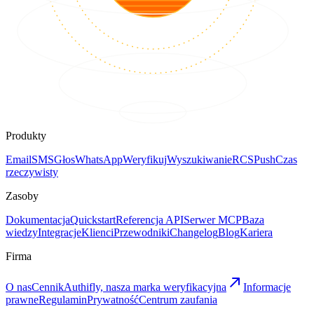
Produkty
Email
SMS
Głos
WhatsApp
Weryfikuj
Wyszukiwanie
RCS
Push
Czas
rzeczywisty
Zasoby
Dokumentacja
Quickstart
Referencja API
Serwer MCP
Baza
wiedzy
Integracje
Klienci
Przewodniki
Changelog
Blog
Kariera
Firma
O nas
Cennik
Authifly, nasza marka weryfikacyjna
Informacje
prawne
Regulamin
Prywatność
Centrum zaufania