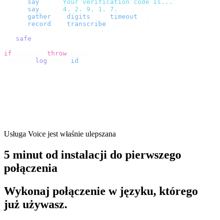
    {
 say
:
    "
Your verification code is...
"
 },
    {
 say
:
    "
4. 2. 9. 1. 7.
"
 },
    {
 gather
:
 {
 digits
:
 1
,
 timeout
:
 5 
}
 },
    {
 record
:
 {
 transcribe
:
 true 
}
 },
  ],
}).
safe
();
if
 (
error
)
 throw
 error
;
console
.
log
(
data
.
id
);
// → "call_7tQ04Lp2n..."
Usługa Voice jest właśnie ulepszana
5 minut od instalacji do pierwszego
połączenia
Wykonaj połączenie w języku, którego
już używasz.