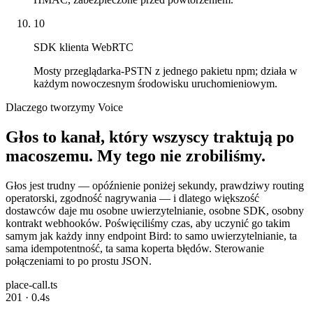
10
SDK klienta WebRTC
Mosty przeglądarka-PSTN z jednego pakietu npm; działa w
każdym nowoczesnym środowisku uruchomieniowym.
Dlaczego tworzymy Voice
Głos to kanał, który wszyscy traktują po
macoszemu. My tego nie zrobiliśmy.
Głos jest trudny — opóźnienie poniżej sekundy, prawdziwy routing
operatorski, zgodność nagrywania — i dlatego większość
dostawców daje mu osobne uwierzytelnianie, osobne SDK, osobny
kontrakt webhooków. Poświęciliśmy czas, aby uczynić go takim
samym jak każdy inny endpoint Bird: to samo uwierzytelnianie, ta
sama idempotentność, ta sama koperta błędów. Sterowanie
połączeniami to po prostu JSON.
place-call.ts
201 · 0.4s