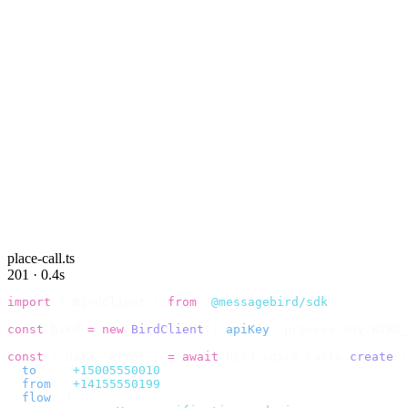
place-call.ts
201 · 0.4s
import
 {
 BirdClient 
}
 from
 "
@messagebird/sdk
"
;
const
 bird 
=
 new
 BirdClient
({
 apiKey
:
 process
.
env
.
BIRD_
const
 {
 data
,
 error 
}
 =
 await
 bird
.
voice
.
calls
.
create
({
  to
:
   "
+15005550010
"
,
  from
:
 "
+14155550199
"
,
  flow
:
 [