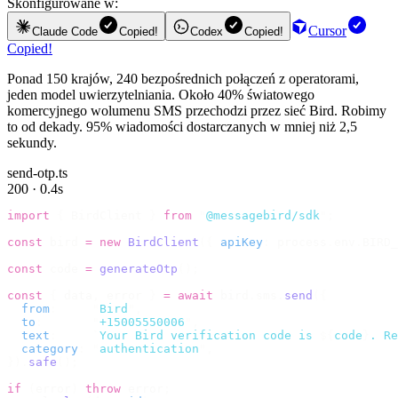
Skonfigurowane w:
Cursor
Claude Code
Copied!
Codex
Copied!
Copied!
Ponad 150 krajów, 240 bezpośrednich połączeń z operatorami,
jeden model uwierzytelniania. Około 40% światowego
komercyjnego wolumenu SMS przechodzi przez sieć Bird. Robimy
to od dekady. 95% wiadomości dostarczanych w mniej niż 2,5
sekundy.
send-otp.ts
200 · 0.4s
import
 {
 BirdClient 
}
 from
 "
@messagebird/sdk
"
;
const
 bird 
=
 new
 BirdClient
({
 apiKey
:
 process
.
env
.
BIRD_
const
 code 
=
 generateOtp
();
const
 {
 data
,
 error 
}
 =
 await
 bird
.
sms
.
send
({
  from
:
     "
Bird
"
,
  to
:
       "
+15005550006
"
,
  text
:
     `
Your Bird verification code is 
${
code
}
. Re
  category
:
 "
authentication
"
,
}).
safe
();
if
 (
error
)
 throw
 error
;