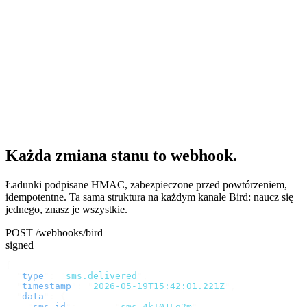
Każda zmiana stanu to webhook.
Ładunki podpisane HMAC, zabezpieczone przed powtórzeniem,
idempotentne. Ta sama struktura na każdym kanale Bird: naucz się
jednego, znasz je wszystkie.
POST /webhooks/bird
signed
{
  "
type
"
:
 "
sms.delivered
"
,
  "
timestamp
"
:
 "
2026-05-19T15:42:01.221Z
"
,
  "
data
"
:
 {
    "
sms_id
"
:
       "
sms_4kT01Lq2m
"
,