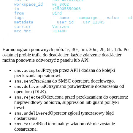
    "
workspace_id
"
:
 "
ws_8KQ2
"
,
    "
to
"
:
           "
+15005550006
"
,
    "
from
"
:
         "
Bird
"
,
    "
tags
"
:
         [{
 "
name
"
:
 "
campaign
"
,
 "
value
"
:
 "
ot
    "
metadata
"
:
     {
 "
user_id
"
:
 "
usr_12345
"
 },
    "
carrier
"
:
      "
Verizon
"
,
    "
mcc_mnc
"
:
      "
311480
"
  }
}
Harmonogram ponownych prób: 5s, 30s, 5m, 30m, 2h, 6h, 12h. Po
ostatniej próbie trafia do dead-letter; każde zdarzenie dead-letter
można ponownie odtworzyć z panelu lub API.
Przyjęta przez API i dodana do kolejki
sms.accepted
przekazania operatorowi.
Przesłana do SMSC operatora docelowego.
sms.sent
Otrzymano potwierdzenie dostarczenia od
sms.delivered
operatora (DLR).
Odrzucona przed przekazaniem do operatora:
sms.rejected
nieprawidłowy odbiorca, suppression lub guard polityki
treści.
Operator zgłosił tymczasowy błąd
sms.undelivered
dostarczenia.
Błąd terminalny: wiadomość nie zostanie
sms.failed
dostarczona.