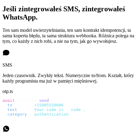
Jeśli zintegrowałeś SMS, zintegrowałeś
WhatsApp.
Ten sam model uwierzytelniania, ten sam kontrakt idempotencji, ta
sama koperta błędu, ta sama struktura webhooka. Różnica polega na
tym, co każdy z nich robi, a nie na tym, jak go wywołujesz.
SMS
Jeden czasownik. Zwykły tekst. Numeryczne to/from. Kształt, który
każdy programista ma już w pamięci mięśniowej.
otp.ts
await
 bird
.
sms
.
send
({
  to
:
       "
+15005550006
"
,
  text
:
     `
Your code is 
${
code
}
.
`
,
  category
:
 "
authentication
"
,
});