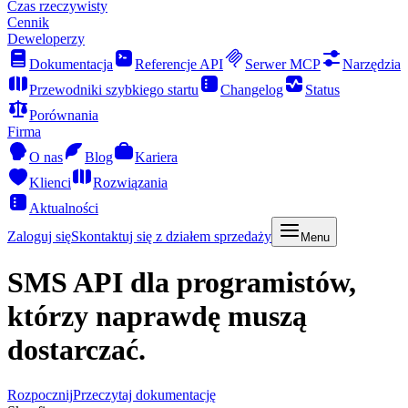
Czas rzeczywisty
Cennik
Deweloperzy
Dokumentacja
Referencje API
Serwer MCP
Narzędzia
Przewodniki szybkiego startu
Changelog
Status
Porównania
Firma
O nas
Blog
Kariera
Klienci
Rozwiązania
Aktualności
Zaloguj się
Skontaktuj się z działem sprzedaży
Menu
SMS API
dla programistów,
którzy naprawdę muszą
dostarczać.
Rozpocznij
Przeczytaj dokumentację