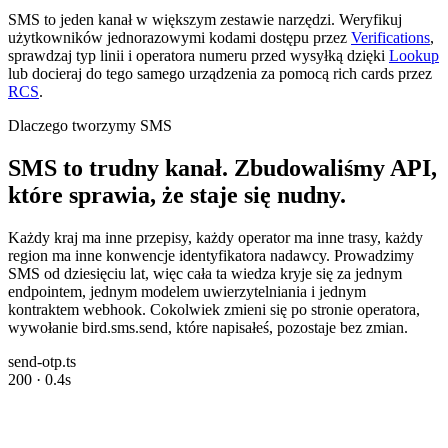
SMS to jeden kanał w większym zestawie narzędzi. Weryfikuj
użytkowników jednorazowymi kodami dostępu przez
Verifications
,
sprawdzaj typ linii i operatora numeru przed wysyłką dzięki
Lookup
lub docieraj do tego samego urządzenia za pomocą rich cards przez
RCS
.
Dlaczego tworzymy SMS
SMS to trudny kanał. Zbudowaliśmy API,
które sprawia, że staje się nudny.
Każdy kraj ma inne przepisy, każdy operator ma inne trasy, każdy
region ma inne konwencje identyfikatora nadawcy. Prowadzimy
SMS od dziesięciu lat, więc cała ta wiedza kryje się za jednym
endpointem, jednym modelem uwierzytelniania i jednym
kontraktem webhook. Cokolwiek zmieni się po stronie operatora,
wywołanie bird.sms.send, które napisałeś, pozostaje bez zmian.
send-otp.ts
200 · 0.4s