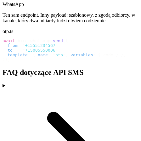
WhatsApp
Ten sam endpoint. Inny payload: szablonowy, z zgodą odbiorcy, w
kanale, który dwa miliardy ludzi otwiera codziennie.
otp.ts
await
 bird
.
whatsapp
.
send
({
  from
:
 "
+15551234567
"
,
  to
:
   "
+15005550006
"
,
  template
:
 {
 name
:
 "
otp
"
,
 variables
:
 {
 code 
}
 },
});
FAQ dotyczące API SMS