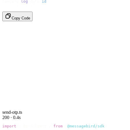
console
.
log
(
data
.
id
);
// → "sms_4kT01Lq2m..."
Copy Code
send-otp.ts
200 · 0.4s
import
 {
 BirdClient 
}
 from
 "
@messagebird/sdk
"
;