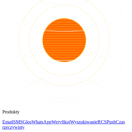
Produkty
Email
SMS
Głos
WhatsApp
Weryfikuj
Wyszukiwanie
RCS
Push
Czas
rzeczywisty