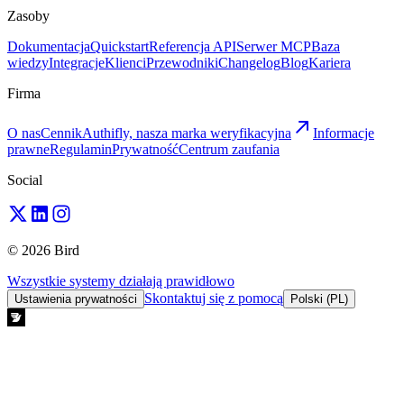
Zasoby
Dokumentacja
Quickstart
Referencja API
Serwer MCP
Baza
wiedzy
Integracje
Klienci
Przewodniki
Changelog
Blog
Kariera
Firma
O nas
Cennik
Authifly, nasza marka weryfikacyjna
Informacje
prawne
Regulamin
Prywatność
Centrum zaufania
Social
© 2026 Bird
Wszystkie systemy działają prawidłowo
Skontaktuj się z pomocą
Ustawienia prywatności
Polski (PL)