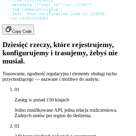
  --from
 +15557654321
 \
  --metadata
 '
{"user_id":"usr_12345"}
'
 \
  --tag
 campaign=signup
 \
  --text
 '
Your verification code is 123456.
'
 \
  --to
 +15551234567
Copy Code
Dziesięć rzeczy, które rejestrujemy,
konfigurujemy i trasujemy, żebyś nie
musiał.
Trasowanie, zgodność regulacyjna i elementy obsługi ruchu
przychodzącego — nazwane i możliwe do audytu.
01
Zasięg w ponad 150 krajach
Jedno zunifikowane API, jedna relacja rozliczeniowa.
Żadnych umów per region do śledzenia.
02