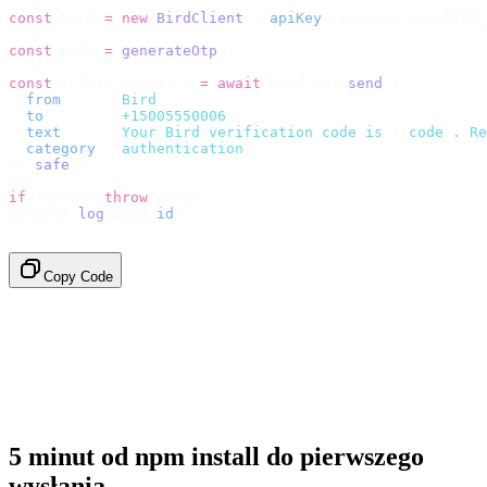
const
 bird 
=
 new
 BirdClient
({
 apiKey
:
 process
.
env
.
BIRD_
const
 code 
=
 generateOtp
();
const
 {
 data
,
 error 
}
 =
 await
 bird
.
sms
.
send
({
  from
:
     "
Bird
"
,
  to
:
       "
+15005550006
"
,
  text
:
     `
Your Bird verification code is 
${
code
}
. Re
  category
:
 "
authentication
"
,
}).
safe
();
if
 (
error
)
 throw
 error
;
console
.
log
(
data
.
id
);
// → "sms_4kT01Lq2m..."
Copy Code
5 minut od npm install do pierwszego
wysłania