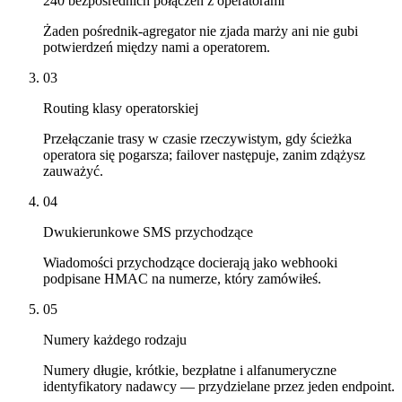
240 bezpośrednich połączeń z operatorami
Żaden pośrednik-agregator nie zjada marży ani nie gubi
potwierdzeń między nami a operatorem.
03
Routing klasy operatorskiej
Przełączanie trasy w czasie rzeczywistym, gdy ścieżka
operatora się pogarsza; failover następuje, zanim zdążysz
zauważyć.
04
Dwukierunkowe SMS przychodzące
Wiadomości przychodzące docierają jako webhooki
podpisane HMAC na numerze, który zamówiłeś.
05
Numery każdego rodzaju
Numery długie, krótkie, bezpłatne i alfanumeryczne
identyfikatory nadawcy — przydzielane przez jeden endpoint.