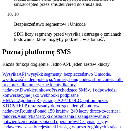
sms.accepted przez sms.delivered do sms.failed.
10
Bezpieczeństwo segmentów i Unicode
SDK liczy segmenty przed wysyłką i ostrzega o zmianach
kodowania, które mogłyby podzielić wiadomość.
Poznaj platformę SMS
Każda funkcja dogłębnie. Jedno API, jeden zestaw kluczy.
Wysyłka
API wysyłki: segmenty, bezpieczeństwo Unicode,
wsadowość i idempotencja.
Numery
Long codes, short codes, toll-
free oraz alfanumeryczne identyfikatory
nadawcy.
Dwukierunkowo
Przychodzące SMS-y i odpowiedzi
konwersacyjne jako webhooki podpisane
HMAC.
Zgodność
Rejestracja A2P 10DLC, opt-out przez
STOP/HELP oraz zasady dotyczące identyfikatorów
nadawcy.
Routing
Ponad 150 krajów, 240 łączy direct-to-carrier i
failover.
Analityka
Metryki dostarczania i zaangażowania z
potwierdzeń dostarczenia od operatorów.
Destynacje
Typy
nadawców, zasady rejestracji i zasięg w poszczególnych krajach.