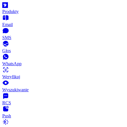
Produkty
Email
SMS
Głos
WhatsApp
Weryfikuj
Wyszukiwanie
RCS
Push