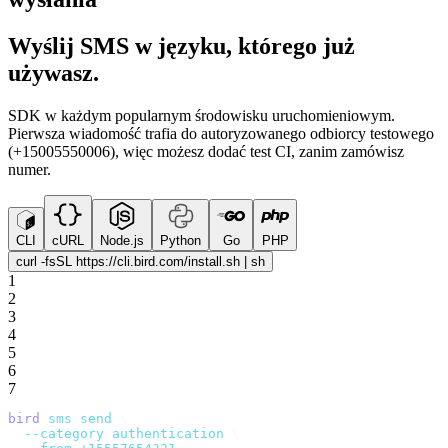
Wyślij SMS w języku, którego już
używasz.
SDK w każdym popularnym środowisku uruchomieniowym.
Pierwsza wiadomość trafia do autoryzowanego odbiorcy testowego
(+15005550006), więc możesz dodać test CI, zanim zamówisz
numer.
CLI
cURL
Node.js
Python
Go
PHP
curl -fsSL https://cli.bird.com/install.sh | sh
1
2
3
4
5
6
7
bird
 sms
 send
 \
  --category
 authentication
 \