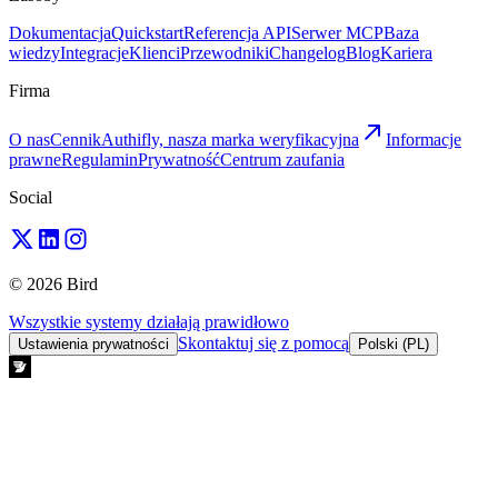
Dokumentacja
Quickstart
Referencja API
Serwer MCP
Baza
wiedzy
Integracje
Klienci
Przewodniki
Changelog
Blog
Kariera
Firma
O nas
Cennik
Authifly, nasza marka weryfikacyjna
Informacje
prawne
Regulamin
Prywatność
Centrum zaufania
Social
© 2026 Bird
Wszystkie systemy działają prawidłowo
Skontaktuj się z pomocą
Ustawienia prywatności
Polski (PL)