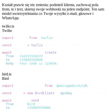
Kształt prawie się nie zmienia: podmień klienta, zachowaj pola
from, to i text, skieruj swoje webhooki na jeden endpoint. Ten sam
model uwierzytelniania co Twoje wysyłki e-mail, głosowe i
WhatsApp.
twilio.ts
Twilio
import
 twilio 
from
 "
twilio
"
;
const
 client 
=
 twilio
(
accountSid
,
 authToken
);
await
 client
.
messages
.
create
({
  from
:
 "
+14155550172
"
,
  to
:
   "
+15005550006
"
,
  body
:
 "
Your code is 123456.
"
,
});
bird.ts
Bird
import
 {
 BirdClient 
}
 from
 "
@messagebird/sdk
"
;
const
 bird 
=
 new
 BirdClient
({
 apiKey
:
 process
.
env
.
BIRD_
await
 bird
.
sms
.
send
({
  from
:
     "
Bird
"
,
  to
:
       "
+15005550006
"
,