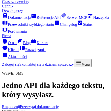
Czas rzeczywisty
Cennik
Deweloperzy
Dokumentacja
Referencje API
Serwer MCP
Narzędzia
Przewodniki szybkiego startu
Changelog
Status
Porównania
Firma
O nas
Blog
Kariera
Klienci
Rozwiązania
Aktualności
Zaloguj się
Skontaktuj się z działem sprzedaży
Menu
Wysyłaj SMS
Jedno API dla każdego tekstu,
który wysyłasz.
Rozpocznij
Przeczytaj dokumentację