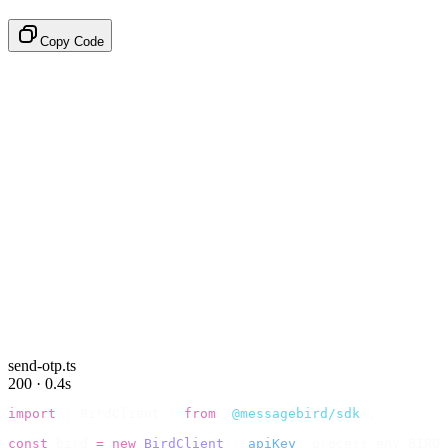
Copy Code
send-otp.ts
200 · 0.4s
import
 {
 BirdClient 
}
 from
 "
@messagebird/sdk
"
;
const
 bird 
=
 new
 BirdClient
({
 apiKey
:
 process
.
env
.
BIRD_