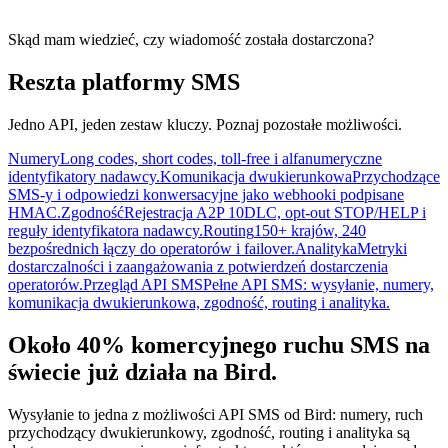
Skąd mam wiedzieć, czy wiadomość została dostarczona?
Reszta platformy SMS
Jedno API, jeden zestaw kluczy. Poznaj pozostałe możliwości.
Numery
Long codes, short codes, toll-free i alfanumeryczne
identyfikatory nadawcy.
Komunikacja dwukierunkowa
Przychodzące
SMS-y i odpowiedzi konwersacyjne jako webhooki podpisane
HMAC.
Zgodność
Rejestracja A2P 10DLC, opt-out STOP/HELP i
reguły identyfikatora nadawcy.
Routing
150+ krajów, 240
bezpośrednich łączy do operatorów i failover.
Analityka
Metryki
dostarczalności i zaangażowania z potwierdzeń dostarczenia
operatorów.
Przegląd API SMS
Pełne API SMS: wysyłanie, numery,
komunikacja dwukierunkowa, zgodność, routing i analityka.
Około 40% komercyjnego ruchu SMS na
świecie już działa na Bird.
Wysyłanie to jedna z możliwości API SMS od Bird: numery, ruch
przychodzący dwukierunkowy, zgodność, routing i analityka są