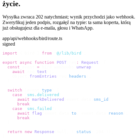
życie.
Wysyłka zwraca 202 natychmiast; wynik przychodzi jako webhook.
Zweryfikuj jeden podpis, rozgałęź na typie: ta sama koperta, którą
już obsługujesz dla e-maila, głosu i WhatsApp.
app/api/webhooks/bird/route.ts
signed
import
 {
 bird 
}
 from
 "
@/lib/bird
"
;
export
 async
 function
 POST
(
req
:
 Request
)
 {
  const
 event 
=
 bird
.
webhooks
.
unwrap
(
    await
 req
.
text
(),
    Object
.
fromEntries
(
req
.
headers
),
  );
  switch
 (
event
.
type
)
 {
    case
 "
sms.delivered
"
:
      await
 markDelivered
(
event
.
data
.
sms_id
);
      break
;
    case
 "
sms.failed
"
:
      await
 flag
(
event
.
data
.
to
,
 event
.
data
.
reason
);
      break
;
  }
  return
 new
 Response
(
null
,
 {
 status
:
 204 
});
}