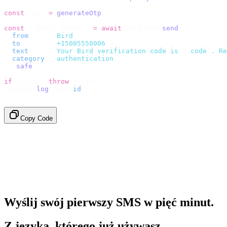
const
 code 
=
 generateOtp
();
const
 {
 data
,
 error 
}
 =
 await
 bird
.
sms
.
send
({
  from
:
     "
Bird
"
,
  to
:
       "
+15005550006
"
,
  text
:
     `
Your Bird verification code is 
${
code
}
. Re
  category
:
 "
authentication
"
,
}).
safe
();
if
 (
error
)
 throw
 error
;
console
.
log
(
data
.
id
);
// → "sms_4kT01Lq2m..."
Copy Code
Wyślij swój pierwszy SMS w pięć minut.
Z języka, którego już używasz.