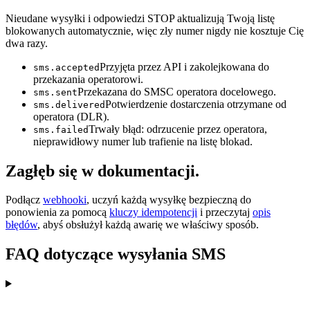
Nieudane wysyłki i odpowiedzi STOP aktualizują Twoją listę
blokowanych automatycznie, więc zły numer nigdy nie kosztuje Cię
dwa razy.
Przyjęta przez API i zakolejkowana do
sms.accepted
przekazania operatorowi.
Przekazana do SMSC operatora docelowego.
sms.sent
Potwierdzenie dostarczenia otrzymane od
sms.delivered
operatora (DLR).
Trwały błąd: odrzucenie przez operatora,
sms.failed
nieprawidłowy numer lub trafienie na listę blokad.
Zagłęb się w dokumentacji.
Podłącz
webhooki
, uczyń każdą wysyłkę bezpieczną do
ponowienia za pomocą
kluczy idempotencji
i przeczytaj
opis
błędów
, abyś obsłużył każdą awarię we właściwy sposób.
FAQ dotyczące wysyłania SMS