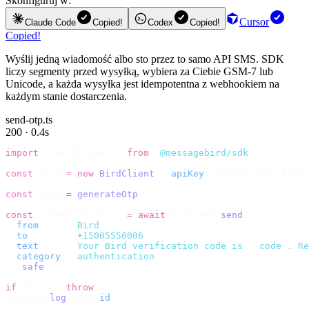
Skonfiguruj w:
Cursor
Claude Code
Copied!
Codex
Copied!
Copied!
Wyślij jedną wiadomość albo sto przez to samo API SMS. SDK
liczy segmenty przed wysyłką, wybiera za Ciebie GSM-7 lub
Unicode, a każda wysyłka jest idempotentna z webhookiem na
każdym stanie dostarczenia.
send-otp.ts
200 · 0.4s
import
 {
 BirdClient 
}
 from
 "
@messagebird/sdk
"
;
const
 bird 
=
 new
 BirdClient
({
 apiKey
:
 process
.
env
.
BIRD_
const
 code 
=
 generateOtp
();
const
 {
 data
,
 error 
}
 =
 await
 bird
.
sms
.
send
({
  from
:
     "
Bird
"
,
  to
:
       "
+15005550006
"
,
  text
:
     `
Your Bird verification code is 
${
code
}
. Re
  category
:
 "
authentication
"
,
}).
safe
();
if
 (
error
)
 throw
 error
;
console
.
log
(
data
.
id
);
// → "sms_4kT01Lq2m..."