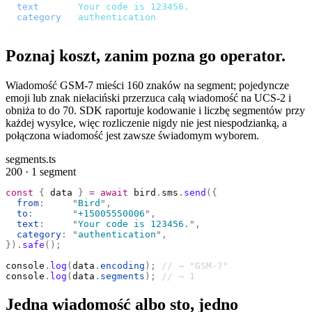
  text
:
     "
Your code is 123456.
"
,
  category
:
 "
authentication
"
,
});
Poznaj koszt, zanim pozna go operator.
Wiadomość GSM-7 mieści 160 znaków na segment; pojedyncze
emoji lub znak niełaciński przerzuca całą wiadomość na UCS-2 i
obniża to do 70. SDK raportuje kodowanie i liczbę segmentów przy
każdej wysyłce, więc rozliczenie nigdy nie jest niespodzianką, a
połączona wiadomość jest zawsze świadomym wyborem.
segments.ts
200 · 1 segment
const
 {
 data 
}
 =
 await
 bird
.
sms
.
send
({
  from
:
     "
Bird
"
,
  to
:
       "
+15005550006
"
,
  text
:
     "
Your code is 123456.
"
,
  category
:
 "
authentication
"
,
}).
safe
();
console
.
log
(
data
.
encoding
);
 // → "GSM-7"
console
.
log
(
data
.
segments
);
 // → 1
Jedna wiadomość albo sto, jedno