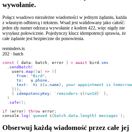
wywołanie.
Połącz wsadowo niezależne wiadomości w jednym żądaniu, każda
z własnym odbiorcą i tekstem. Wsad jest walidowany jako całość:
jeden zły numer odrzuca wywołanie z kodem 422, więc nigdy nie
wysyłasz połowicznie. Pojedynczy klucz idempotencji sprawia, że
całe żądanie jest bezpieczne do ponowienia.
reminders.ts
202 · batch
const
 {
 data
:
 batch
,
 error 
}
 =
 await
 bird
.
sms
  .
sendBatch
(
    users
.
map
((
u
)
 =>
 ({
      from
:
 "
Bird
"
,
      to
:
   u
.
phone
,
      text
:
 `
Hi 
${
u
.
name
}
, your appointment is tomorrow
    })),
    {
 idempotencyKey
:
 `
reminders-
${
runId
}`
 },
  )
  .
safe
();
if
 (
error
)
 throw
 error
;
console
.
log
(
`
queued 
${
batch
.
data
.
length
}
 messages
`
);
Obserwuj każdą wiadomość przez całe jej