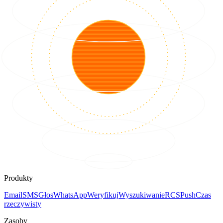
Produkty
Email
SMS
Głos
WhatsApp
Weryfikuj
Wyszukiwanie
RCS
Push
Czas
rzeczywisty
Zasoby