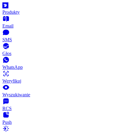
Produkty
Email
SMS
Głos
WhatsApp
Weryfikuj
Wyszukiwanie
RCS
Push