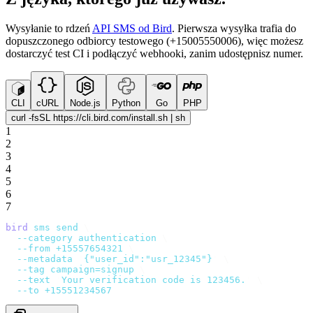
Wysyłanie to rdzeń
API SMS od Bird
. Pierwsza wysyłka trafia do
dopuszczonego odbiorcy testowego (+15005550006), więc możesz
dostarczyć test CI i podłączyć webhooki, zanim udostępnisz numer.
CLI
cURL
Node.js
Python
Go
PHP
curl -fsSL https://cli.bird.com/install.sh | sh
1
2
3
4
5
6
7
bird
 sms
 send
 \
  --category
 authentication
 \
  --from
 +15557654321
 \
  --metadata
 '
{"user_id":"usr_12345"}
'
 \
  --tag
 campaign=signup
 \
  --text
 '
Your verification code is 123456.
'
 \
  --to
 +15551234567