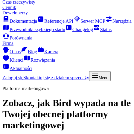
Czas rzeczywisty
Cennik
Deweloperzy
Dokumentacja
Referencje API
Serwer MCP
Narzędzia
Przewodniki szybkiego startu
Changelog
Status
Porównania
Firma
O nas
Blog
Kariera
Klienci
Rozwiązania
Aktualności
Zaloguj się
Skontaktuj się z działem sprzedaży
Menu
Platforma marketingowa
Zobacz, jak Bird wypada na tle
Twojej obecnej platformy
marketingowej