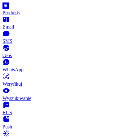
Produkty
Email
SMS
Głos
WhatsApp
Weryfikuj
Wyszukiwanie
RCS
Push