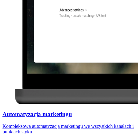
Automatyzacja marketingu
Kompleksowa automatyzacja marketingu we wszystkich kanałach i
punktach styku.