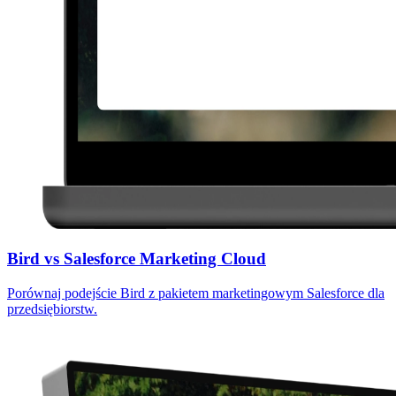
Bird vs Salesforce Marketing Cloud
Porównaj podejście Bird z pakietem marketingowym Salesforce dla
przedsiębiorstw.