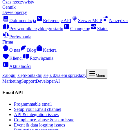
Czas rzeczywisty
Cennik
Deweloperzy
Dokumentacja
Referencje API
Serwer MCP
Narzędzia
Przewodniki szybkiego startu
Changelog
Status
Porównania
Firma
O nas
Blog
Kariera
Klienci
Rozwiązania
Aktualności
Zaloguj się
Skontaktuj się z działem sprzedaży
Menu
Marketing
Support
Developer
AI
Email API
Programmable email
Setup your Email channel
API & integration issues
Compliance, abuse & spam issue
Event & data logging issues