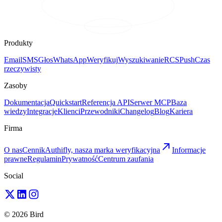
Produkty
Email
SMS
Głos
WhatsApp
Weryfikuj
Wyszukiwanie
RCS
Push
Czas
rzeczywisty
Zasoby
Dokumentacja
Quickstart
Referencja API
Serwer MCP
Baza
wiedzy
Integracje
Klienci
Przewodniki
Changelog
Blog
Kariera
Firma
O nas
Cennik
Authifly, nasza marka weryfikacyjna
Informacje
prawne
Regulamin
Prywatność
Centrum zaufania
Social
© 2026 Bird