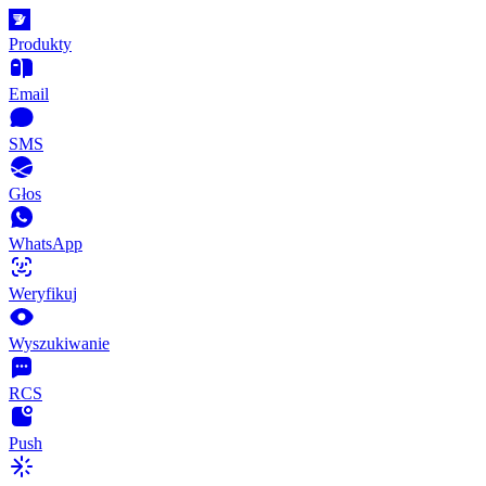
Produkty
Email
SMS
Głos
WhatsApp
Weryfikuj
Wyszukiwanie
RCS
Push