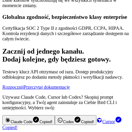
Dane klientów synchronizują się we wszystkich systemach w
momencie zmiany.
Globalna zgodność, bezpieczeństwo klasy enterprise
Certyfikacja SOC 2 Type II z zgodności GDPR, CCPA, HIPAA.
Kontrola rezydencji danych i szczegółowe zarządzanie dostępem na
całym świecie.
Zacznij od jednego kanału.
Dodaj kolejne, gdy będziesz gotowy.
Testowy klucz API otrzymasz od razu. Dostęp produkcyjny
odblokujesz po dodaniu metody płatności i weryfikacji nadawcy.
Rozpocznij
Przeczytaj dokumentację
Używasz Claude Code, Cursor lub Codex? Skopiuj prompt
konfiguracyjny, a Twój agent zainstaluje za Ciebie Bird CLI i
umiejętności. Wybierz swój:
Cursor
Claude Code
Copied!
Codex
Copied!
Copied!