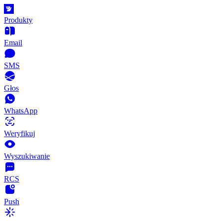
Produkty
Email
SMS
Głos
WhatsApp
Weryfikuj
Wyszukiwanie
RCS
Push