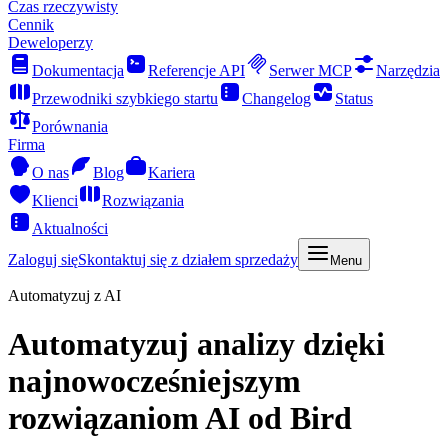
Czas rzeczywisty
Cennik
Deweloperzy
Dokumentacja
Referencje API
Serwer MCP
Narzędzia
Przewodniki szybkiego startu
Changelog
Status
Porównania
Firma
O nas
Blog
Kariera
Klienci
Rozwiązania
Aktualności
Zaloguj się
Skontaktuj się z działem sprzedaży
Menu
Automatyzuj z AI
Automatyzuj analizy dzięki
najnowocześniejszym
rozwiązaniom AI od Bird