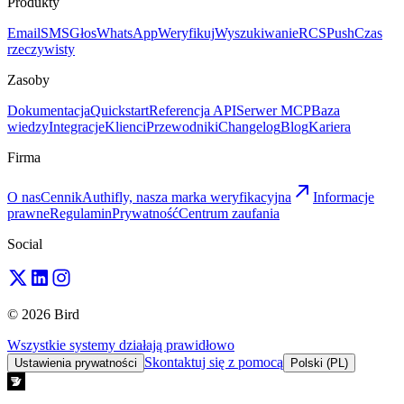
Produkty
Email
SMS
Głos
WhatsApp
Weryfikuj
Wyszukiwanie
RCS
Push
Czas
rzeczywisty
Zasoby
Dokumentacja
Quickstart
Referencja API
Serwer MCP
Baza
wiedzy
Integracje
Klienci
Przewodniki
Changelog
Blog
Kariera
Firma
O nas
Cennik
Authifly, nasza marka weryfikacyjna
Informacje
prawne
Regulamin
Prywatność
Centrum zaufania
Social
© 2026 Bird
Wszystkie systemy działają prawidłowo
Skontaktuj się z pomocą
Ustawienia prywatności
Polski (PL)