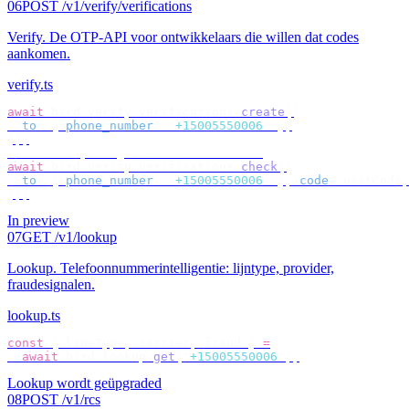
06
POST /v1/verify/verifications
Verify
.
De OTP-API voor ontwikkelaars die willen dat codes
aankomen.
verify.ts
await
 bird
.
verify
.
verifications
.
create
({
  to
:
 {
 phone_number
:
 "
+15005550006
"
 },
});
// check by target — no id to store
await
 bird
.
verify
.
verifications
.
check
({
  to
:
 {
 phone_number
:
 "
+15005550006
"
 },
 code
:
 userCode
,
});
In preview
07
GET /v1/lookup
Lookup
.
Telefoonnummerintelligentie: lijntype, provider,
fraudesignalen.
lookup.ts
const
 {
 lineType
,
 carrier
,
 fraud 
}
 =
  await
 bird
.
lookup
.
get
(
"
+15005550006
"
);
Lookup wordt geüpgraded
08
POST /v1/rcs