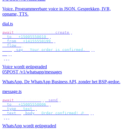
Voice
.
Programmeerbare voice in JSON. Gesprekken, IVR,
opname, TTS.
dial.ts
await
 bird
.
voice
.
calls
.
create
({
  to
:
 "
+15005550010
"
,
  from
:
 "
+14155550199
"
,
  flow
:
 [
    {
 say
:
 "
Your order is confirmed.
"
 },
  ],
});
Voice wordt geüpgraded
05
POST /v1/whatsapp/messages
WhatsApp
.
De WhatsApp Business API, zonder het BSP-gedoe.
message.ts
await
 bird
.
whatsapp
.
send
({
  to
:
 "
+15005550006
"
,
  type
:
 "
text
"
,
  text
:
 {
 body
:
 "
Order confirmed! 🎉
"
 },
});
WhatsApp wordt geüpgraded