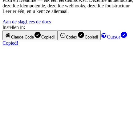
Push en Realtime — elk een eersteklas API. Dezelfde authenticatie,
dezelfde idempotentie, dezelfde webhooks, dezelfde foutstructuur.
Leer er één, en u kent ze allemaal.
Aan de slag
Lees de docs
Instellen in:
Cursor
Claude Code
Copied!
Codex
Copied!
Copied!