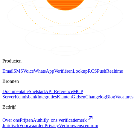
Producten
Email
SMS
Voice
WhatsApp
Verifiëren
Lookup
RCS
Push
Realtime
Bronnen
Documentatie
Snelstart
API Reference
MCP
Server
Kennisbank
Integraties
Klanten
Gidsen
Changelog
Blog
Vacatures
Bedrijf
Over ons
Prijzen
Authifly, ons verificatiemerk
Juridisch
Voorwaarden
Privacy
Vertrouwenscentrum