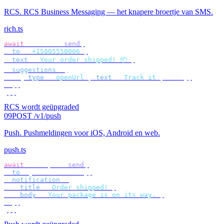
RCS
.
RCS Business Messaging — het knapere broertje van SMS.
rich.ts
await
 bird
.
rcs
.
send
({
  to
:
 "
+15005550006
"
,
  text
:
 "
Your order shipped! 📦
"
,
  suggestions
:
 [
    {
 type
:
 "
openUrl
"
,
 text
:
 "
Track it
"
,
 url 
},
  ],
});
RCS wordt geüpgraded
09
POST /v1/push
Push
.
Pushmeldingen voor iOS, Android en web.
push.ts
await
 bird
.
push
.
send
({
  to
:
 {
 deviceToken 
},
  notification
:
 {
    title
:
 "
Order shipped!
"
,
    body
:
 "
Your package is on its way.
"
,
  },
});