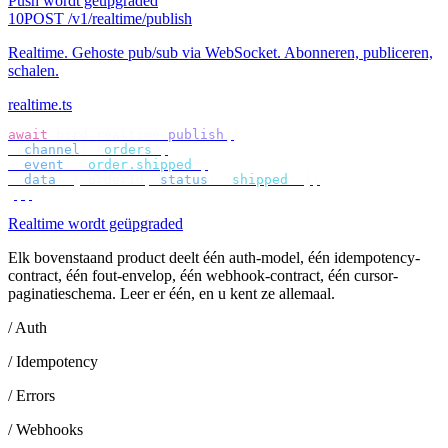
Push wordt geüpgraded
10
POST /v1/realtime/publish
Realtime
.
Gehoste pub/sub via WebSocket. Abonneren, publiceren,
schalen.
realtime.ts
await
 bird
.
realtime
.
publish
({
  channel
:
 "
orders
"
,
  event
:
 "
order.shipped
"
,
  data
:
 {
 orderId
,
 status
:
 "
shipped
"
 },
});
Realtime wordt geüpgraded
Elk bovenstaand product deelt één auth-model, één idempotency-
contract, één fout-envelop, één webhook-contract, één cursor-
paginatieschema. Leer er één, en u kent ze allemaal.
/ Auth
/ Idempotency
/ Errors
/ Webhooks