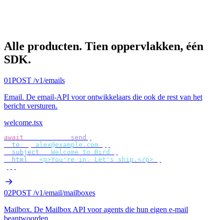
Alle producten.
Tien oppervlakken, één
SDK.
01
POST /v1/emails
Email
.
De email-API voor ontwikkelaars die ook de rest van het
bericht versturen.
welcome.tsx
await
 bird
.
email
.
send
({
  to
:
 [
"
alex@example.com
"
],
  subject
:
 "
Welcome to Bird
"
,
  html
:
 "
<p>You're in. Let's ship.</p>
"
,
});
02
POST /v1/email/mailboxes
Mailbox
.
De Mailbox API voor agents die hun eigen e-mail
beantwoorden.