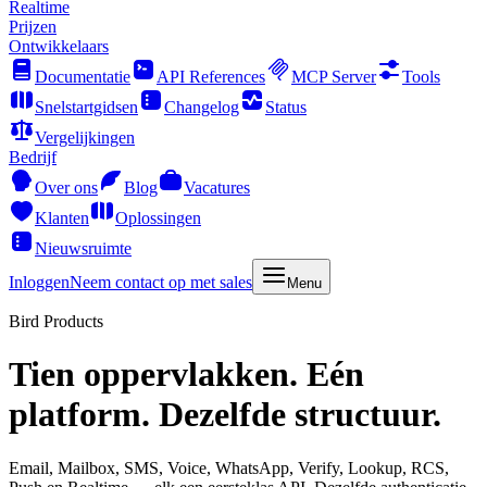
Realtime
Prijzen
Ontwikkelaars
Documentatie
API References
MCP Server
Tools
Snelstartgidsen
Changelog
Status
Vergelijkingen
Bedrijf
Over ons
Blog
Vacatures
Klanten
Oplossingen
Nieuwsruimte
Inloggen
Neem contact op met sales
Menu
Bird Products
Tien oppervlakken. Eén
platform. Dezelfde structuur.
Email, Mailbox, SMS, Voice, WhatsApp, Verify, Lookup, RCS,