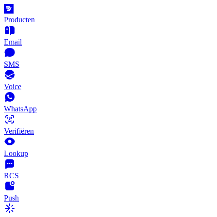
Producten
Email
SMS
Voice
WhatsApp
Verifiëren
Lookup
RCS
Push