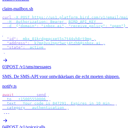
claim-mailbox.sh
curl
 -X
 POST
 https://us1.platform.bird.com/v1/email/mai
  -H
 "
Authorization: Bearer 
$
BIRD_API_KEY
"
 \
  -d
 '
{"domain": "inbox.ai", "receive_policy": "open"}
'
{
  "id"
:
 "
mbx_01krdgeqcxet5s7t44vh8rt9mg
"
,
  "address"
:
 "
k7mq3vx2npr5wcj4tzh6@inbox.ai
"
,
  "state"
:
 "
active
"
}
03
POST /v1/sms/messages
SMS
.
De SMS-API voor ontwikkelaars die echt moeten shippen.
notify.ts
await
 bird
.
sms
.
send
({
  to
:
 "
+15005550006
"
,
  text
:
 "
Your code is 847291. Expires in 10 min.
"
,
  category
:
 "
authentication
"
,
});
04
POST /v1/voice/calls