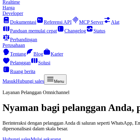
Realtime
Harga
Developer
Dokumentasi
Referensi API
MCP Server
Alat
Panduan memulai cepat
Changelog
Status
Perbandingan
Perusahaan
Tentang
Blog
Karier
Pelanggan
Solusi
Ruang berita
Masuk
Hubungi sales
Menu
Layanan Pelanggan Omnichannel
Nyaman bagi pelanggan Anda, p
Berinteraksi dengan pelanggan Anda di saluran seperti WhatsApp, E
dipersonalisasi dalam skala besar.
Hubungi sales
Mulai sekarang