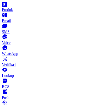
Produk
Email
SMS
Voice
WhatsApp
Verifikasi
Lookup
RCS
Push