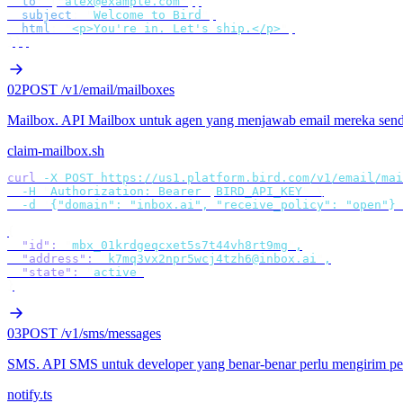
  to
:
 [
"
alex@example.com
"
],
  subject
:
 "
Welcome to Bird
"
,
  html
:
 "
<p>You're in. Let's ship.</p>
"
,
});
02
POST /v1/email/mailboxes
Mailbox
.
API Mailbox untuk agen yang menjawab email mereka sendi
claim-mailbox.sh
curl
 -X
 POST
 https://us1.platform.bird.com/v1/email/mai
  -H
 "
Authorization: Bearer 
$
BIRD_API_KEY
"
 \
  -d
 '
{"domain": "inbox.ai", "receive_policy": "open"}
'
{
  "id"
:
 "
mbx_01krdgeqcxet5s7t44vh8rt9mg
"
,
  "address"
:
 "
k7mq3vx2npr5wcj4tzh6@inbox.ai
"
,
  "state"
:
 "
active
"
}
03
POST /v1/sms/messages
SMS
.
API SMS untuk developer yang benar-benar perlu mengirim pe
notify.ts