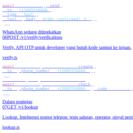
await
 bird
.
whatsapp
.
send
({
  to
:
 "
+15005550006
"
,
  type
:
 "
text
"
,
  text
:
 {
 body
:
 "
Order confirmed! 🎉
"
 },
});
WhatsApp sedang ditingkatkan
06
POST /v1/verify/verifications
Verify
.
API OTP untuk developer yang butuh kode sampai ke tujuan.
verify.ts
await
 bird
.
verify
.
verifications
.
create
({
  to
:
 {
 phone_number
:
 "
+15005550006
"
 },
});
// check by target — no id to store
await
 bird
.
verify
.
verifications
.
check
({
  to
:
 {
 phone_number
:
 "
+15005550006
"
 },
 code
:
 userCode
,
});
Dalam pratinjau
07
GET /v1/lookup
Lookup
.
Inteligensi nomor telepon: jenis saluran, operator, sinyal pen
lookup.ts