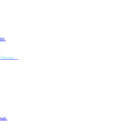
ri.
lboxes
 \
san.