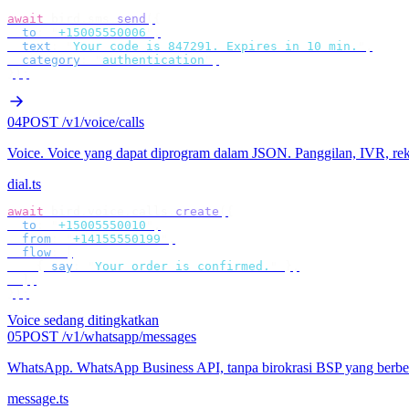
await
 bird
.
sms
.
send
({
  to
:
 "
+15005550006
"
,
  text
:
 "
Your code is 847291. Expires in 10 min.
"
,
  category
:
 "
authentication
"
,
});
04
POST /v1/voice/calls
Voice
.
Voice yang dapat diprogram dalam JSON. Panggilan, IVR, r
dial.ts
await
 bird
.
voice
.
calls
.
create
({
  to
:
 "
+15005550010
"
,
  from
:
 "
+14155550199
"
,
  flow
:
 [
    {
 say
:
 "
Your order is confirmed.
"
 },
  ],
});
Voice sedang ditingkatkan
05
POST /v1/whatsapp/messages
WhatsApp
.
WhatsApp Business API, tanpa birokrasi BSP yang berbel
message.ts