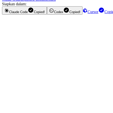
Siapkan dalam:
Cursor
Copi
Claude Code
Copied!
Codex
Copied!