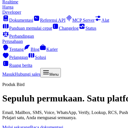
Realtime
Harga
Developer
Dokumentasi
Referensi API
MCP Server
Alat
Panduan memulai cepat
Changelog
Status
Perbandingan
Perusahaan
Tentang
Blog
Karier
Pelanggan
Solusi
Ruang berita
Masuk
Hubungi sales
Menu
Produk Bird
Sepuluh permukaan. Satu platf
Email, Mailbox, SMS, Voice, WhatsApp, Verify, Lookup, RCS, Push,
Pelajari satu, Anda menguasai semuanya.
Mulai sekarang
Baca dokumentasi