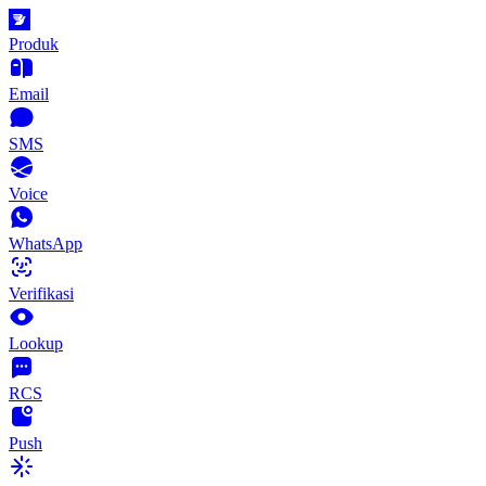
Produk
Email
SMS
Voice
WhatsApp
Verifikasi
Lookup
RCS
Push