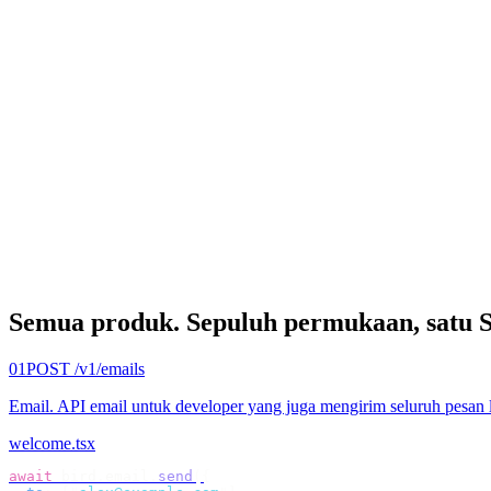
Semua produk.
Sepuluh permukaan, satu 
01
POST /v1/emails
Email
.
API email untuk developer yang juga mengirim seluruh pesan 
welcome.tsx
await
 bird
.
email
.
send
({