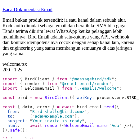
Baca Dokumentasi Email
Email bukan produk tersendiri; ia satu kanal dalam sebuah alur.
Kode auth dimulai sebagai email dan beralih ke SMS bila gagal.
Tanda terima dikirim lewat WhatsApp ketika pelanggan lebih
memilihnya. Bird Email adalah satu-satunya yang API, webhook,
dan kontrak idempotensinya cocok dengan setiap kanal lain, karena
tim engineering yang sama membangun semuanya di atas jaringan
yang sama.
welcome.tsx
200 · 1.2s
import
 {
 BirdClient 
}
 from
 "
@messagebird/sdk
"
;
import
 {
 render 
}
 from
 "
@react-email/render
"
;
import
 {
 WelcomeEmail 
}
 from
 "
./emails/welcome
"
;
const
 bird 
=
 new
 BirdClient
({
 apiKey
:
 process
.
env
.
BIRD_
const
 {
 data
,
 error 
}
 =
 await
 bird
.
email
.
send
({
  from
:
    "
Bird <hello@bird.com>
"
,
  to
:
      [
"
ada@example.com
"
],
  subject
:
 "
Your invite is ready
"
,
  html
:
    await
 render
(<
WelcomeEmail
 name
=
"
Ada
"
 /
>),
}).
safe
();