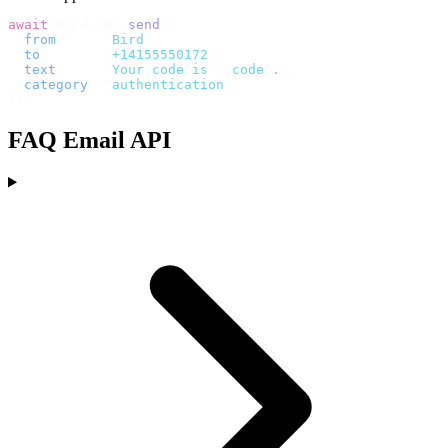
await
 bird
.
sms
.
send
({
  from
:
     "
Bird
"
,
  to
:
       "
+14155550172
"
,
  text
:
     `
Your code is 
${
code
}
.
`
,
  category
:
 "
authentication
"
,
});
FAQ Email API