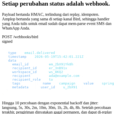
Setiap perubahan status adalah webhook.
Payload bertanda HMAC, terlindung dari replay, idempoten.
Amplop bertanda yang sama di setiap kanal Bird, sehingga handler
yang Anda tulis untuk email sudah dapat mem-parse event SMS dan
WhatsApp Anda.
POST /webhooks/bird
signed
{
  "
type
"
:
 "
email.delivered
"
,
  "
timestamp
"
:
 "
2026-05-19T15:42:01.221Z
"
,
  "
data
"
:
 {
    "
email_id
"
:
       "
em_2bX91Yk8h
"
,
    "
recipient_id
"
:
   "
er_3nB91x
"
,
    "
workspace_id
"
:
   "
ws_8KQ2
"
,
    "
recipient
"
:
      "
ada@example.com
"
,
    "
recipient_role
"
:
 "
to
"
,
    "
tags
"
:
     [{
 "
name
"
:
 "
campaign
"
,
 "
value
"
:
 "
spring
    "
metadata
"
:
 {
 "
user_id
"
:
 "
u_2bX91
"
 }
  }
}
Hingga 10 percobaan dengan exponential backoff dan jitter:
langsung, 5s, 30s, 2m, 10m, 30m, 1h, 2h, 4h, 8h. Setelah percobaan
terakhir, pengiriman dinyatakan gagal permanen, dan dapat di-replay