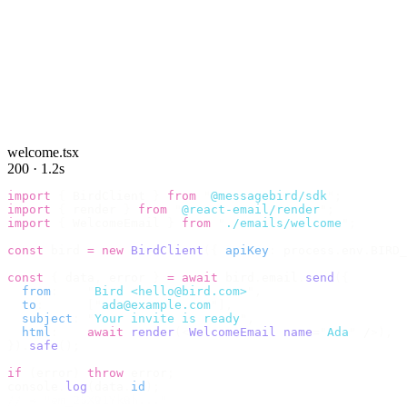
welcome.tsx
200 · 1.2s
import
 {
 BirdClient 
}
 from
 "
@messagebird/sdk
"
;
import
 {
 render 
}
 from
 "
@react-email/render
"
;
import
 {
 WelcomeEmail 
}
 from
 "
./emails/welcome
"
;
const
 bird 
=
 new
 BirdClient
({
 apiKey
:
 process
.
env
.
BIRD_
const
 {
 data
,
 error 
}
 =
 await
 bird
.
email
.
send
({
  from
:
    "
Bird <hello@bird.com>
"
,
  to
:
      [
"
ada@example.com
"
],
  subject
:
 "
Your invite is ready
"
,
  html
:
    await
 render
(<
WelcomeEmail
 name
=
"
Ada
"
 /
>),
}).
safe
();
if
 (
error
)
 throw
 error
;
console
.
log
(
data
.
id
);
// → "em_2bX91Yk8h..."