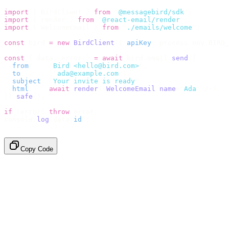
import
 {
 BirdClient 
}
 from
 "
@messagebird/sdk
"
;
import
 {
 render 
}
 from
 "
@react-email/render
"
;
import
 {
 WelcomeEmail 
}
 from
 "
./emails/welcome
"
;
const
 bird 
=
 new
 BirdClient
({
 apiKey
:
 process
.
env
.
BIRD_
const
 {
 data
,
 error 
}
 =
 await
 bird
.
email
.
send
({
  from
:
    "
Bird <hello@bird.com>
"
,
  to
:
      [
"
ada@example.com
"
],
  subject
:
 "
Your invite is ready
"
,
  html
:
    await
 render
(<
WelcomeEmail
 name
=
"
Ada
"
 /
>),
}).
safe
();
if
 (
error
)
 throw
 error
;
console
.
log
(
data
.
id
);
// → "em_2bX91Yk8h..."
Copy Code