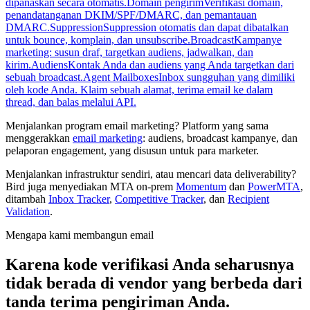
dipanaskan secara otomatis.
Domain pengirim
Verifikasi domain,
penandatanganan DKIM/SPF/DMARC, dan pemantauan
DMARC.
Suppression
Suppression otomatis dan dapat dibatalkan
untuk bounce, komplain, dan unsubscribe.
Broadcast
Kampanye
marketing: susun draf, targetkan audiens, jadwalkan, dan
kirim.
Audiens
Kontak Anda dan audiens yang Anda targetkan dari
sebuah broadcast.
Agent Mailboxes
Inbox sungguhan yang dimiliki
oleh kode Anda. Klaim sebuah alamat, terima email ke dalam
thread, dan balas melalui API.
Menjalankan program email marketing? Platform yang sama
menggerakkan
email marketing
: audiens, broadcast kampanye, dan
pelaporan engagement, yang disusun untuk para marketer.
Menjalankan infrastruktur sendiri, atau mencari data deliverability?
Bird juga menyediakan MTA on-prem
Momentum
dan
PowerMTA
,
ditambah
Inbox Tracker
,
Competitive Tracker
, dan
Recipient
Validation
.
Mengapa kami membangun email
Karena kode verifikasi Anda seharusnya
tidak berada di vendor yang berbeda dari
tanda terima pengiriman Anda.