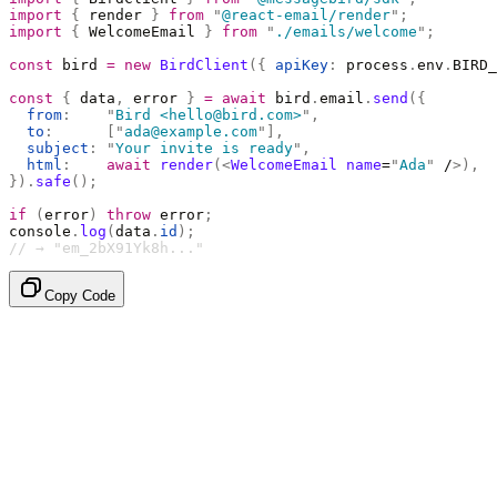
import
 {
 render 
}
 from
 "
@react-email/render
"
;
import
 {
 WelcomeEmail 
}
 from
 "
./emails/welcome
"
;
const
 bird 
=
 new
 BirdClient
({
 apiKey
:
 process
.
env
.
BIRD_
const
 {
 data
,
 error 
}
 =
 await
 bird
.
email
.
send
({
  from
:
    "
Bird <hello@bird.com>
"
,
  to
:
      [
"
ada@example.com
"
],
  subject
:
 "
Your invite is ready
"
,
  html
:
    await
 render
(<
WelcomeEmail
 name
=
"
Ada
"
 /
>),
}).
safe
();
if
 (
error
)
 throw
 error
;
console
.
log
(
data
.
id
);
// → "em_2bX91Yk8h..."
Copy Code