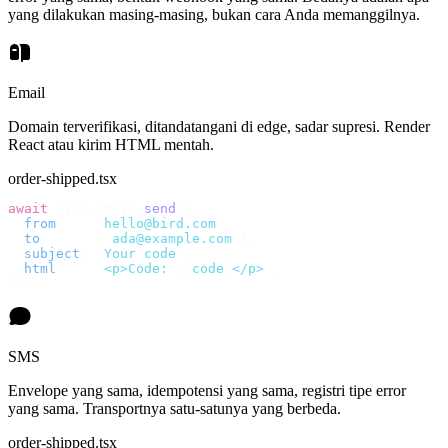
yang dilakukan masing-masing, bukan cara Anda memanggilnya.
Email
Domain terverifikasi, ditandatangani di edge, sadar supresi. Render
React atau kirim HTML mentah.
order-shipped.tsx
await
 bird
.
email
.
send
({
  from
:
    "
hello@bird.com
"
,
  to
:
      [
"
ada@example.com
"
],
  subject
:
 "
Your code
"
,
  html
:
    `
<p>Code: 
${
code
}
</p>
`
,
});
SMS
Envelope yang sama, idempotensi yang sama, registri tipe error
yang sama. Transportnya satu-satunya yang berbeda.
order-shipped.tsx