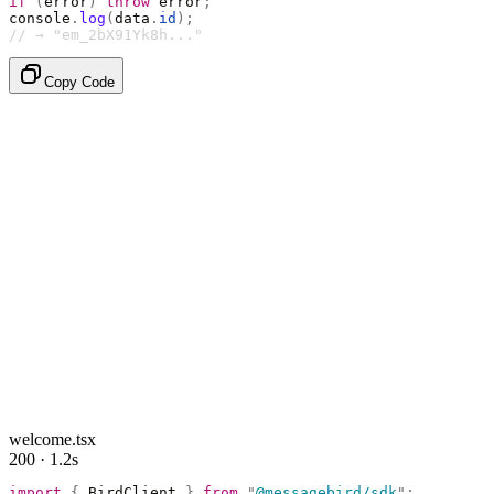
if
 (
error
)
 throw
 error
;
console
.
log
(
data
.
id
);
// → "em_2bX91Yk8h..."
Copy Code
welcome.tsx
200 · 1.2s
import
 {
 BirdClient 
}
 from
 "
@messagebird/sdk
"
;