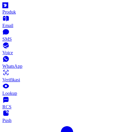
Produk
Email
SMS
Voice
WhatsApp
Verifikasi
Lookup
RCS
Push