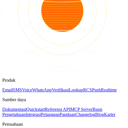
Produk
Email
SMS
Voice
WhatsApp
Verifikasi
Lookup
RCS
Push
Realtime
Sumber daya
Dokumentasi
Quickstart
Referensi API
MCP Server
Basis
Pengetahuan
Integrasi
Pelanggan
Panduan
Changelog
Blog
Karier
Perusahaan