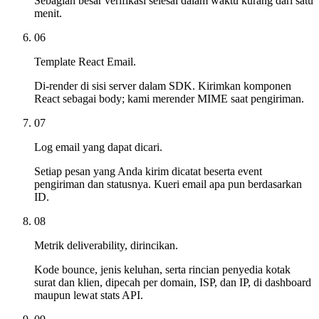
Sebagian besar verifikasi selesai dalam waktu kurang dari satu
menit.
06
Template React Email.
Di-render di sisi server dalam SDK. Kirimkan komponen
React sebagai body; kami merender MIME saat pengiriman.
07
Log email yang dapat dicari.
Setiap pesan yang Anda kirim dicatat beserta event
pengiriman dan statusnya. Kueri email apa pun berdasarkan
ID.
08
Metrik deliverability, dirincikan.
Kode bounce, jenis keluhan, serta rincian penyedia kotak
surat dan klien, dipecah per domain, ISP, dan IP, di dashboard
maupun lewat stats API.