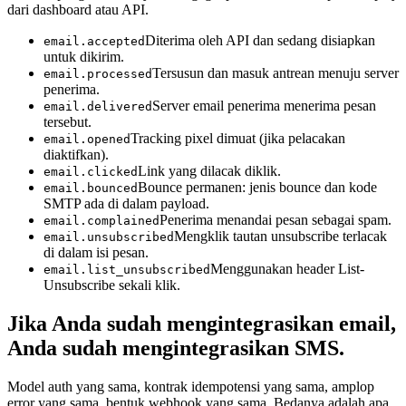
dari dashboard atau API.
Diterima oleh API dan sedang disiapkan
email.accepted
untuk dikirim.
Tersusun dan masuk antrean menuju server
email.processed
penerima.
Server email penerima menerima pesan
email.delivered
tersebut.
Tracking pixel dimuat (jika pelacakan
email.opened
diaktifkan).
Link yang dilacak diklik.
email.clicked
Bounce permanen: jenis bounce dan kode
email.bounced
SMTP ada di dalam payload.
Penerima menandai pesan sebagai spam.
email.complained
Mengklik tautan unsubscribe terlacak
email.unsubscribed
di dalam isi pesan.
Menggunakan header List-
email.list_unsubscribed
Unsubscribe sekali klik.
Jika Anda sudah mengintegrasikan email,
Anda sudah mengintegrasikan SMS.
Model auth yang sama, kontrak idempotensi yang sama, amplop
error yang sama, bentuk webhook yang sama. Bedanya adalah apa