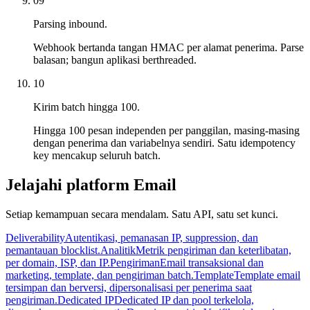
09
Parsing inbound.
Webhook bertanda tangan HMAC per alamat penerima. Parse
balasan; bangun aplikasi berthreaded.
10
Kirim batch hingga 100.
Hingga 100 pesan independen per panggilan, masing-masing
dengan penerima dan variabelnya sendiri. Satu idempotency
key mencakup seluruh batch.
Jelajahi platform Email
Setiap kemampuan secara mendalam. Satu API, satu set kunci.
Deliverability
Autentikasi, pemanasan IP, suppression, dan
pemantauan blocklist.
Analitik
Metrik pengiriman dan keterlibatan,
per domain, ISP, dan IP.
Pengiriman
Email transaksional dan
marketing, template, dan pengiriman batch.
Template
Template email
tersimpan dan berversi, dipersonalisasi per penerima saat
pengiriman.
Dedicated IP
Dedicated IP dan pool terkelola,