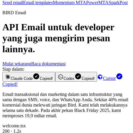
Send email
Email templates
Momentum MTA
PowerMTA
SparkPost
BIRD Email
API Email
untuk developer
yang juga mengirim pesan
lainnya.
Mulai sekarang
Baca dokumentasi
Siap dalam:
Cursor
Claude Code
Copied!
Codex
Copied!
Copied!
Email transaksional dan marketing dalam satu infrastruktur yang
sama dengan SMS, voice, dan WhatsApp Anda. Sekitar 40% email
komersial dunia melewati jaringan Bird. Kami telah melakukannya
selama satu dekade. Pada akhir pekan Black Friday 2025, kami
memproses 19,9 miliar email.
welcome.tsx
200 · 1.2s