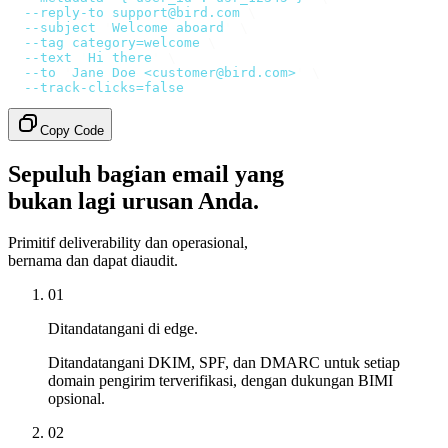
  --reply-to
 support@bird.com
 \
  --subject
 '
Welcome aboard
'
 \
  --tag
 category=welcome
 \
  --text
 '
Hi there
'
 \
  --to
 '
Jane Doe <customer@bird.com>
'
 \
  --track-clicks=false
Copy Code
Sepuluh bagian email yang
bukan lagi urusan Anda.
Primitif deliverability dan operasional,
bernama dan dapat diaudit.
01
Ditandatangani di edge.
Ditandatangani DKIM, SPF, dan DMARC untuk setiap
domain pengirim terverifikasi, dengan dukungan BIMI
opsional.
02