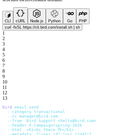
CLI
cURL
Node.js
Python
Go
PHP
curl -fsSL https://cli.bird.com/install.sh | sh
1
2
3
4
5
6
7
8
9
10
11
12
13
bird
 email
 send
 \
  --category
 transactional
 \
  --cc
 manager@bird.com
 \
  --from
 '
Bird Support <hello@bird.com>
'
 \
  --header
 X-Campaign=spring-2026
 \
  --html
 '
<h1>Hi there 👋</h1>
'
 \
  --metadata
 '
{"user_id":"usr_12345"}
'
 \