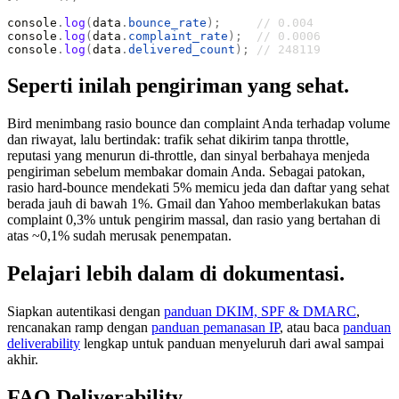
console
.
log
(
data
.
bounce_rate
);
     // 0.004
console
.
log
(
data
.
complaint_rate
);
  // 0.0006
console
.
log
(
data
.
delivered_count
);
 // 248119
Seperti inilah pengiriman yang sehat.
Bird menimbang rasio bounce dan complaint Anda terhadap volume
dan riwayat, lalu bertindak: trafik sehat dikirim tanpa throttle,
reputasi yang menurun di-throttle, dan sinyal berbahaya menjeda
pengiriman sebelum membakar domain Anda. Sebagai patokan,
rasio hard-bounce mendekati 5% memicu jeda dan daftar yang sehat
berada jauh di bawah 1%. Gmail dan Yahoo memberlakukan batas
complaint 0,3% untuk pengirim massal, dan rasio yang bertahan di
atas ~0,1% sudah merusak penempatan.
Pelajari lebih dalam di dokumentasi.
Siapkan autentikasi dengan
panduan DKIM, SPF & DMARC
,
rencanakan ramp dengan
panduan pemanasan IP
, atau baca
panduan
deliverability
lengkap untuk panduan menyeluruh dari awal sampai
akhir.
FAQ Deliverability