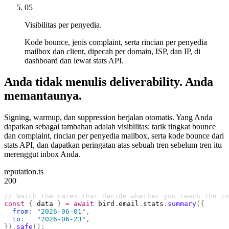
05
Visibilitas per penyedia.
Kode bounce, jenis complaint, serta rincian per penyedia
mailbox dan client, dipecah per domain, ISP, dan IP, di
dashboard dan lewat stats API.
Anda tidak menulis deliverability. Anda
memantaunya.
Signing, warmup, dan suppression berjalan otomatis. Yang Anda
dapatkan sebagai tambahan adalah visibilitas: tarik tingkat bounce
dan complaint, rincian per penyedia mailbox, serta kode bounce dari
stats API, dan dapatkan peringatan atas sebuah tren sebelum tren itu
merenggut inbox Anda.
reputation.ts
200
// Watch the rates that decide whether you reach the in
const
 {
 data 
}
 =
 await
 bird
.
email
.
stats
.
summary
({
  from
:
 "
2026-06-01
"
,
  to
:
   "
2026-06-23
"
,
}).
safe
();