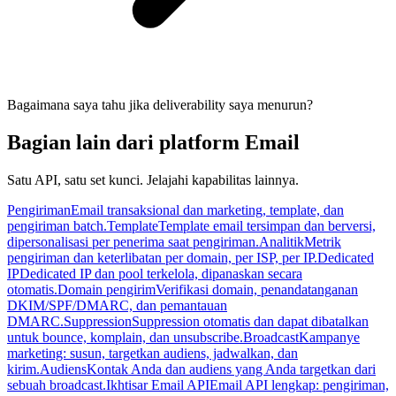
Bagaimana saya tahu jika deliverability saya menurun?
Bagian lain dari platform Email
Satu API, satu set kunci. Jelajahi kapabilitas lainnya.
Pengiriman
Email transaksional dan marketing, template, dan
pengiriman batch.
Template
Template email tersimpan dan berversi,
dipersonalisasi per penerima saat pengiriman.
Analitik
Metrik
pengiriman dan keterlibatan per domain, per ISP, per IP.
Dedicated
IP
Dedicated IP dan pool terkelola, dipanaskan secara
otomatis.
Domain pengirim
Verifikasi domain, penandatanganan
DKIM/SPF/DMARC, dan pemantauan
DMARC.
Suppression
Suppression otomatis dan dapat dibatalkan
untuk bounce, komplain, dan unsubscribe.
Broadcast
Kampanye
marketing: susun, targetkan audiens, jadwalkan, dan
kirim.
Audiens
Kontak Anda dan audiens yang Anda targetkan dari
sebuah broadcast.
Ikhtisar Email API
Email API lengkap: pengiriman,