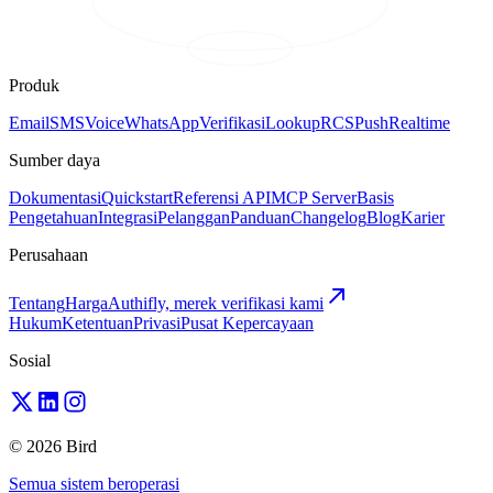
Produk
Email
SMS
Voice
WhatsApp
Verifikasi
Lookup
RCS
Push
Realtime
Sumber daya
Dokumentasi
Quickstart
Referensi API
MCP Server
Basis
Pengetahuan
Integrasi
Pelanggan
Panduan
Changelog
Blog
Karier
Perusahaan
Tentang
Harga
Authifly, merek verifikasi kami
Hukum
Ketentuan
Privasi
Pusat Kepercayaan
Sosial
© 2026 Bird
Semua sistem beroperasi