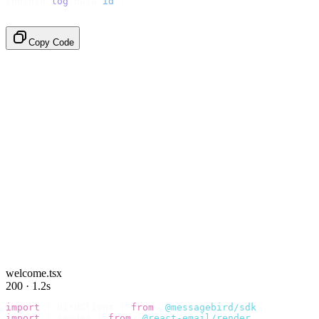
console
.
log
(
data
.
id
);
// → "em_2bX91Yk8h..."
Copy Code
welcome.tsx
200 · 1.2s
import
 {
 BirdClient 
}
 from
 "
@messagebird/sdk
"
;
import
 {
 render 
}
 from
 "
@react-email/render
"
;