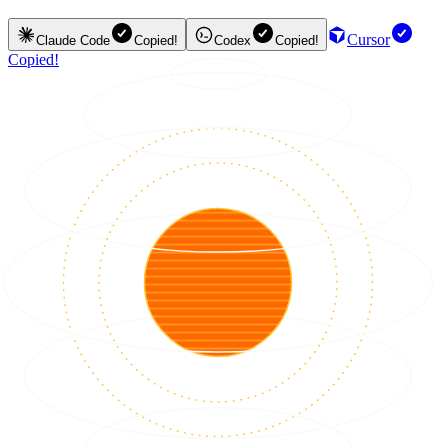
Cursor
Claude Code
Copied!
Codex
Copied!
Copied!