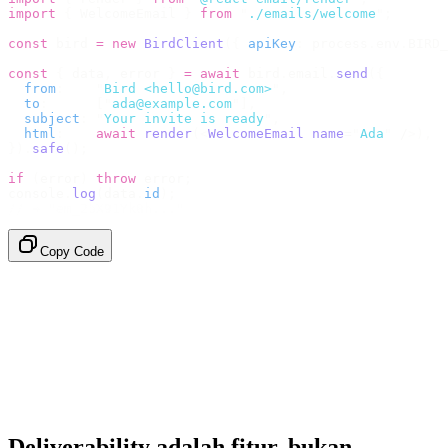
import
 {
 WelcomeEmail 
}
 from
 "
./emails/welcome
"
;
const
 bird 
=
 new
 BirdClient
({
 apiKey
:
 process
.
env
.
BIRD_
const
 {
 data
,
 error 
}
 =
 await
 bird
.
email
.
send
({
  from
:
    "
Bird <hello@bird.com>
"
,
  to
:
      [
"
ada@example.com
"
],
  subject
:
 "
Your invite is ready
"
,
  html
:
    await
 render
(<
WelcomeEmail
 name
=
"
Ada
"
 /
>),
}).
safe
();
if
 (
error
)
 throw
 error
;
console
.
log
(
data
.
id
);
// → "em_2bX91Yk8h..."
Copy Code
Deliverability adalah fitur, bukan