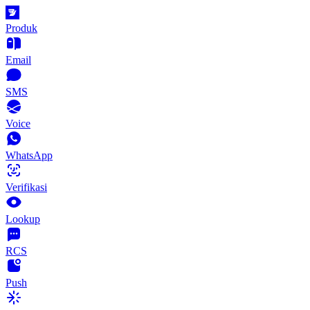
Produk
Email
SMS
Voice
WhatsApp
Verifikasi
Lookup
RCS
Push