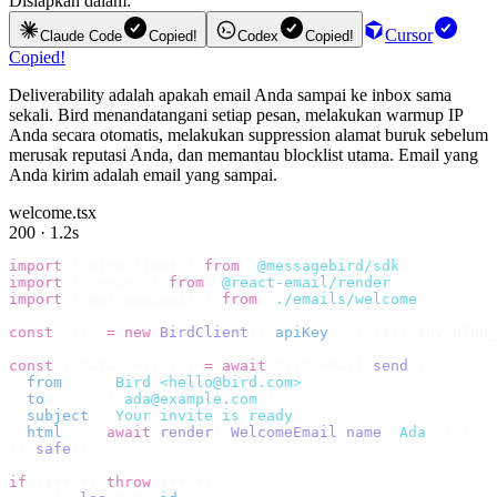
Disiapkan dalam:
Cursor
Claude Code
Copied!
Codex
Copied!
Copied!
Deliverability adalah apakah email Anda sampai ke inbox sama
sekali. Bird menandatangani setiap pesan, melakukan warmup IP
Anda secara otomatis, melakukan suppression alamat buruk sebelum
merusak reputasi Anda, dan memantau blocklist utama. Email yang
Anda kirim adalah email yang sampai.
welcome.tsx
200 · 1.2s
import
 {
 BirdClient 
}
 from
 "
@messagebird/sdk
"
;
import
 {
 render 
}
 from
 "
@react-email/render
"
;
import
 {
 WelcomeEmail 
}
 from
 "
./emails/welcome
"
;
const
 bird 
=
 new
 BirdClient
({
 apiKey
:
 process
.
env
.
BIRD_
const
 {
 data
,
 error 
}
 =
 await
 bird
.
email
.
send
({
  from
:
    "
Bird <hello@bird.com>
"
,
  to
:
      [
"
ada@example.com
"
],
  subject
:
 "
Your invite is ready
"
,
  html
:
    await
 render
(<
WelcomeEmail
 name
=
"
Ada
"
 /
>),
}).
safe
();
if
 (
error
)
 throw
 error
;