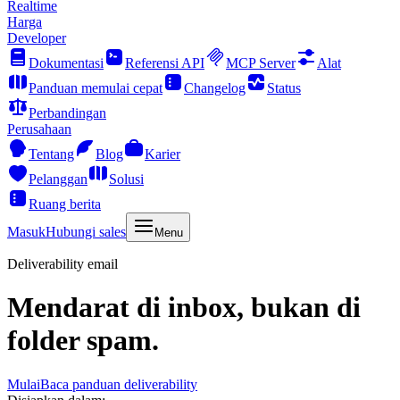
Realtime
Harga
Developer
Dokumentasi
Referensi API
MCP Server
Alat
Panduan memulai cepat
Changelog
Status
Perbandingan
Perusahaan
Tentang
Blog
Karier
Pelanggan
Solusi
Ruang berita
Masuk
Hubungi sales
Menu
Deliverability email
Mendarat di inbox, bukan di
folder spam.
Mulai
Baca panduan deliverability