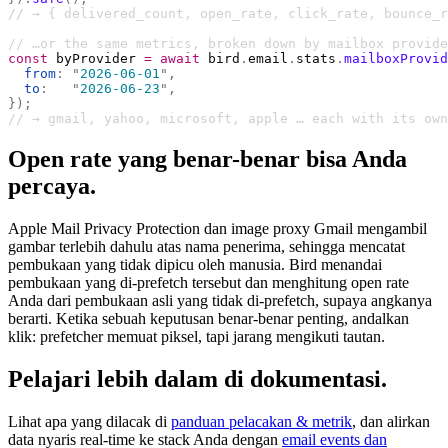
// → { delivered_count, open_rate, click_rate, bounce_r
// …or the same metrics, broken down by mailbox provide
const
 byProvider 
=
 await
 bird
.
email
.
stats
.
mailboxProvid
  from
:
 "
2026-06-01
"
,
  to
:
   "
2026-06-23
"
,
});
// → gmail, yahoo, microsoft, apple … each with its own
Open rate yang benar-benar bisa Anda
percaya.
Apple Mail Privacy Protection dan image proxy Gmail mengambil
gambar terlebih dahulu atas nama penerima, sehingga mencatat
pembukaan yang tidak dipicu oleh manusia. Bird menandai
pembukaan yang di-prefetch tersebut dan menghitung open rate
Anda dari pembukaan asli yang tidak di-prefetch, supaya angkanya
berarti. Ketika sebuah keputusan benar-benar penting, andalkan
klik: prefetcher memuat piksel, tapi jarang mengikuti tautan.
Pelajari lebih dalam di dokumentasi.
Lihat apa yang dilacak di
panduan pelacakan & metrik
, dan alirkan
data nyaris real-time ke stack Anda dengan
email events dan