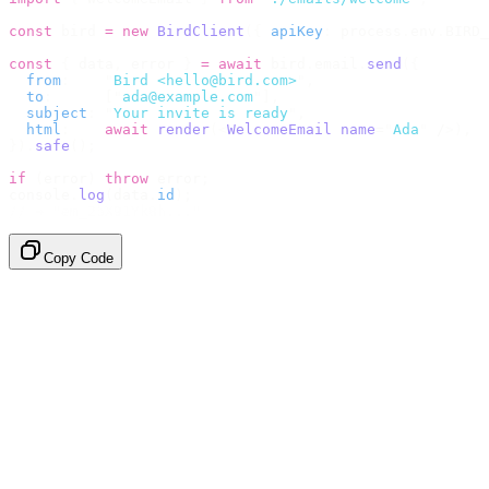
const
 bird 
=
 new
 BirdClient
({
 apiKey
:
 process
.
env
.
BIRD_
const
 {
 data
,
 error 
}
 =
 await
 bird
.
email
.
send
({
  from
:
    "
Bird <hello@bird.com>
"
,
  to
:
      [
"
ada@example.com
"
],
  subject
:
 "
Your invite is ready
"
,
  html
:
    await
 render
(<
WelcomeEmail
 name
=
"
Ada
"
 /
>),
}).
safe
();
if
 (
error
)
 throw
 error
;
console
.
log
(
data
.
id
);
// → "em_2bX91Yk8h..."
Copy Code