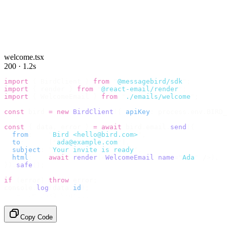
welcome.tsx
200 · 1.2s
import
 {
 BirdClient 
}
 from
 "
@messagebird/sdk
"
;
import
 {
 render 
}
 from
 "
@react-email/render
"
;
import
 {
 WelcomeEmail 
}
 from
 "
./emails/welcome
"
;
const
 bird 
=
 new
 BirdClient
({
 apiKey
:
 process
.
env
.
BIRD_
const
 {
 data
,
 error 
}
 =
 await
 bird
.
email
.
send
({
  from
:
    "
Bird <hello@bird.com>
"
,
  to
:
      [
"
ada@example.com
"
],
  subject
:
 "
Your invite is ready
"
,
  html
:
    await
 render
(<
WelcomeEmail
 name
=
"
Ada
"
 /
>),
}).
safe
();
if
 (
error
)
 throw
 error
;
console
.
log
(
data
.
id
);
// → "em_2bX91Yk8h..."
Copy Code