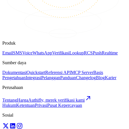
Produk
Email
SMS
Voice
WhatsApp
Verifikasi
Lookup
RCS
Push
Realtime
Sumber daya
Dokumentasi
Quickstart
Referensi API
MCP Server
Basis
Pengetahuan
Integrasi
Pelanggan
Panduan
Changelog
Blog
Karier
Perusahaan
Tentang
Harga
Authifly, merek verifikasi kami
Hukum
Ketentuan
Privasi
Pusat Kepercayaan
Sosial