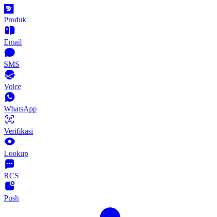
Produk
Email
SMS
Voice
WhatsApp
Verifikasi
Lookup
RCS
Push