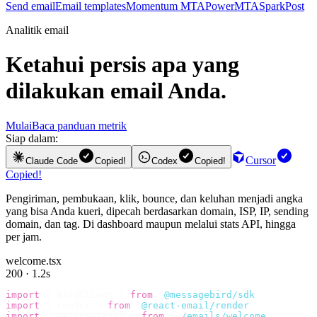
Send email
Email templates
Momentum MTA
PowerMTA
SparkPost
Analitik email
Ketahui persis apa yang
dilakukan email Anda.
Mulai
Baca panduan metrik
Siap dalam:
Cursor
Claude Code
Copied!
Codex
Copied!
Copied!
Pengiriman, pembukaan, klik, bounce, dan keluhan menjadi angka
yang bisa Anda kueri, dipecah berdasarkan domain, ISP, IP, sending
domain, dan tag. Di dashboard maupun melalui stats API, hingga
per jam.
welcome.tsx
200 · 1.2s
import
 {
 BirdClient 
}
 from
 "
@messagebird/sdk
"
;
import
 {
 render 
}
 from
 "
@react-email/render
"
;
import
 {
 WelcomeEmail 
}
 from
 "
./emails/welcome
"
;