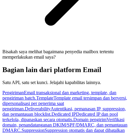
Bisakah saya melihat bagaimana penyedia mailbox tertentu
memperlakukan email saya?
Bagian lain dari platform Email
Satu API, satu set kunci. Jelajahi kapabilitas lainnya.
Pengiriman
Email transaksional dan marketing, template, dan
pengiriman batch.
Template
Template email tersimpan dan berversi,
dipersonalisasi per penerima saat
pengiriman.
Deliverability
Autentikasi, pemanasan IP, suppression,
dan pemantauan blocklist.
Dedicated IP
Dedicated IP dan pool
terkelola, dipanaskan secara otomatis.
Domain pengirim
Verifikasi
domain, penandatanganan DKIM/SPF/DMARC, dan pemantauan
DMARC.
Suppression
Suppression otomatis dan dapat dibatalkan