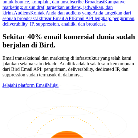
untuk bounce, komplain, dan unsubscribe.
Broadcast
Kampanye
marketing: susun draf, targetkan audiens, jadwalkan, dan
kirim.
Audiens
Kontak Anda dan audiens yang Anda targetkan dari
sebuah broadcast.
Ikhtisar Email API
Email API lengkap: pengiriman,
deliverability, IP, suppression, analitik, dan broadcast.
Sekitar 40% email komersial dunia sudah
berjalan di Bird.
Email transaksional dan marketing di infrastruktur yang telah kami
jalankan selama satu dekade. Analitik adalah salah satu kemampuan
dari Bird Email API: pengiriman, deliverability, dedicated IP, dan
suppression sudah termasuk di dalamnya.
Jelajahi platform Email
Mulai