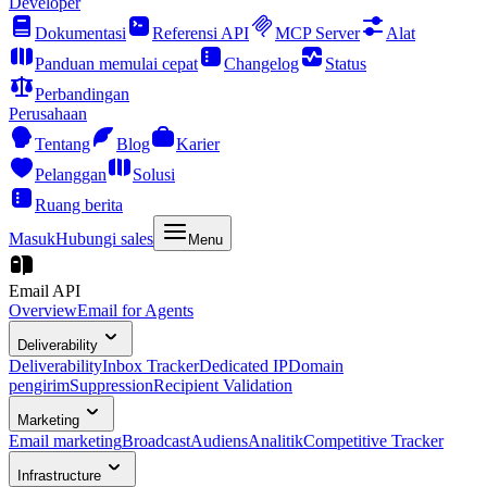
Developer
Dokumentasi
Referensi API
MCP Server
Alat
Panduan memulai cepat
Changelog
Status
Perbandingan
Perusahaan
Tentang
Blog
Karier
Pelanggan
Solusi
Ruang berita
Masuk
Hubungi sales
Menu
Email API
Overview
Email for Agents
Deliverability
Deliverability
Inbox Tracker
Dedicated IP
Domain
pengirim
Suppression
Recipient Validation
Marketing
Email marketing
Broadcast
Audiens
Analitik
Competitive Tracker
Infrastructure