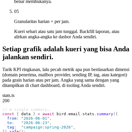
benar membukanya.
05
Granularitas harian + per jam.
Kueri sehari atau satu jam tunggal. Backfill laporan, atau
alirkan angka-angka ke dasbor Anda sendiri.
Setiap grafik adalah kueri yang bisa Anda
jalankan sendiri.
Tarik KPI ringkasan, lalu pecah metrik apa pun berdasarkan dimensi
(domain penerima, mailbox provider, sending IP, tag, atau kategori)
pada grain harian atau per jam. Angka yang sama dengan yang
ditampilkan di chart dashboard, di tooling Anda sendiri.
stats.ts
200
// A single summary…
const
 {
 data 
}
 =
 await
 bird
.
email
.
stats
.
summary
({
  from
:
 "
2026-06-01
"
,
  to
:
   "
2026-06-23
"
,
  tag
:
  "
campaign:spring-2026
"
,
}).
safe
();