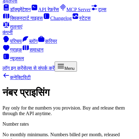
डेवलपर्स
डॉक्यूमेंटेशन
API रेफ़रेंस
MCP Server
टूल्स
क्विकस्टार्ट गाइड्स
Changelog
स्टेटस
तुलनाएं
कंपनी
परिचय
ब्लॉग
करियर
ग्राहक
समाधान
न्यूज़रूम
लॉग इन करें
सेल्स से संपर्क करें
Menu
कनेक्टिविटी
नंबर प्राइसिंग
Pay only for the numbers you provision. Buy and release them
through the API anytime.
Number rates
No monthly minimums. Numbers billed per month, released