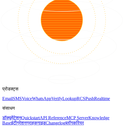
प्रोडक्ट्स
Email
SMS
Voice
WhatsApp
Verify
Lookup
RCS
Push
Realtime
संसाधन
डॉक्यूमेंटेशन
Quickstart
API Reference
MCP Server
Knowledge
Base
इंटीग्रेशन
ग्राहक
गाइड
Changelog
ब्लॉग
करियर