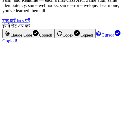
Push, and Realtime — each a first-class API. Same auth, same
idempotency, same webhooks, same error envelope. Learn one,
you've learned them all.
शुरू करें
docs पढ़ें
इसमें सेट अप करें:
Cursor
Claude Code
Copied!
Codex
Copied!
Copied!