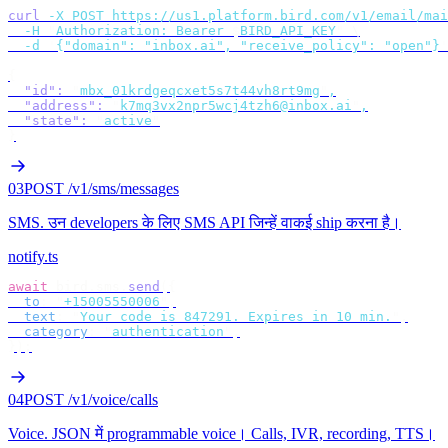
curl
 -X
 POST
 https://us1.platform.bird.com/v1/email/mai
  -H
 "
Authorization: Bearer 
$
BIRD_API_KEY
"
 \
  -d
 '
{"domain": "inbox.ai", "receive_policy": "open"}
'
{
  "id"
:
 "
mbx_01krdgeqcxet5s7t44vh8rt9mg
"
,
  "address"
:
 "
k7mq3vx2npr5wcj4tzh6@inbox.ai
"
,
  "state"
:
 "
active
"
}
03
POST /v1/sms/messages
SMS
.
उन developers के लिए SMS API जिन्हें वाकई ship करना है।
notify.ts
await
 bird
.
sms
.
send
({
  to
:
 "
+15005550006
"
,
  text
:
 "
Your code is 847291. Expires in 10 min.
"
,
  category
:
 "
authentication
"
,
});
04
POST /v1/voice/calls
Voice
.
JSON में programmable voice। Calls, IVR, recording, TTS।