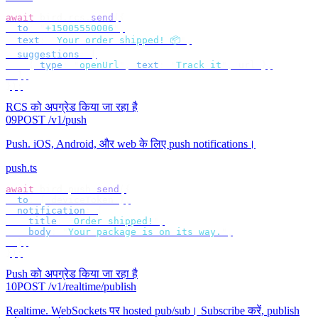
await
 bird
.
rcs
.
send
({
  to
:
 "
+15005550006
"
,
  text
:
 "
Your order shipped! 📦
"
,
  suggestions
:
 [
    {
 type
:
 "
openUrl
"
,
 text
:
 "
Track it
"
,
 url 
},
  ],
});
RCS को अपग्रेड किया जा रहा है
09
POST /v1/push
Push
.
iOS, Android, और web के लिए push notifications।
push.ts
await
 bird
.
push
.
send
({
  to
:
 {
 deviceToken 
},
  notification
:
 {
    title
:
 "
Order shipped!
"
,
    body
:
 "
Your package is on its way.
"
,
  },
});
Push को अपग्रेड किया जा रहा है
10
POST /v1/realtime/publish
Realtime
.
WebSockets पर hosted pub/sub। Subscribe करें, publish