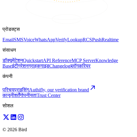
प्रोडक्ट्स
Email
SMS
Voice
WhatsApp
Verify
Lookup
RCS
Push
Realtime
संसाधन
डॉक्यूमेंटेशन
Quickstart
API Reference
MCP Server
Knowledge
Base
इंटीग्रेशन
ग्राहक
गाइड
Changelog
ब्लॉग
करियर
कंपनी
परिचय
प्राइसिंग
Authifly, our verification brand
कानूनी
शर्तें
गोपनीयता
Trust Center
सोशल
© 2026 Bird