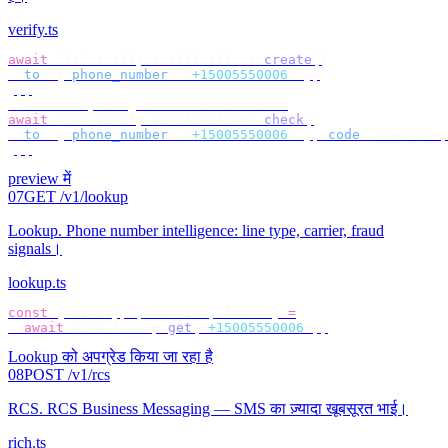
verify.ts
await
 bird
.
verify
.
verifications
.
create
({
  to
:
 {
 phone_number
:
 "
+15005550006
"
 },
});
// check by target — no id to store
await
 bird
.
verify
.
verifications
.
check
({
  to
:
 {
 phone_number
:
 "
+15005550006
"
 },
 code
:
 userCode
,
});
preview में
07
GET /v1/lookup
Lookup
.
Phone number intelligence: line type, carrier, fraud
signals।
lookup.ts
const
 {
 lineType
,
 carrier
,
 fraud 
}
 =
  await
 bird
.
lookup
.
get
(
"
+15005550006
"
);
Lookup को अपग्रेड किया जा रहा है
08
POST /v1/rcs
RCS
.
RCS Business Messaging — SMS का ज़्यादा खूबसूरत भाई।
rich.ts