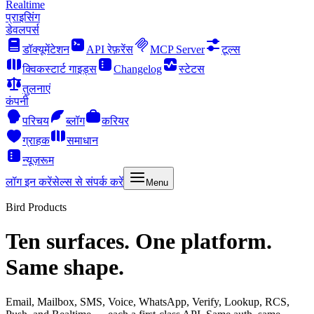
Realtime
प्राइसिंग
डेवलपर्स
डॉक्यूमेंटेशन
API रेफ़रेंस
MCP Server
टूल्स
क्विकस्टार्ट गाइड्स
Changelog
स्टेटस
तुलनाएं
कंपनी
परिचय
ब्लॉग
करियर
ग्राहक
समाधान
न्यूज़रूम
लॉग इन करें
सेल्स से संपर्क करें
Menu
Bird Products
Ten surfaces. One platform.
Same shape.
Email, Mailbox, SMS, Voice, WhatsApp, Verify, Lookup, RCS,