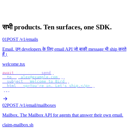
सभी products.
Ten surfaces, one SDK.
01
POST /v1/emails
Email
.
उन developers के लिए email API जो बाकी message भी ship करते
हैं।
welcome.tsx
await
 bird
.
email
.
send
({
  to
:
 [
"
alex@example.com
"
],
  subject
:
 "
Welcome to Bird
"
,
  html
:
 "
<p>You're in. Let's ship.</p>
"
,
});
02
POST /v1/email/mailboxes
Mailbox
.
The Mailbox API for agents that answer their own email.
claim-mailbox.sh