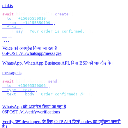
dial.ts
await
 bird
.
voice
.
calls
.
create
({
  to
:
 "
+15005550010
"
,
  from
:
 "
+14155550199
"
,
  flow
:
 [
    {
 say
:
 "
Your order is confirmed.
"
 },
  ],
});
Voice को अपग्रेड किया जा रहा है
05
POST /v1/whatsapp/messages
WhatsApp
.
WhatsApp Business API, बिना BSP की भागदौड़ के।
message.ts
await
 bird
.
whatsapp
.
send
({
  to
:
 "
+15005550006
"
,
  type
:
 "
text
"
,
  text
:
 {
 body
:
 "
Order confirmed! 🎉
"
 },
});
WhatsApp को अपग्रेड किया जा रहा है
06
POST /v1/verify/verifications
Verify
.
उन developers के लिए OTP API जिन्हें codes का पहुँचना जरूरी
है।