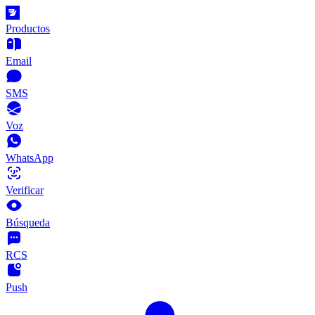
Productos
Email
SMS
Voz
WhatsApp
Verificar
Búsqueda
RCS
Push