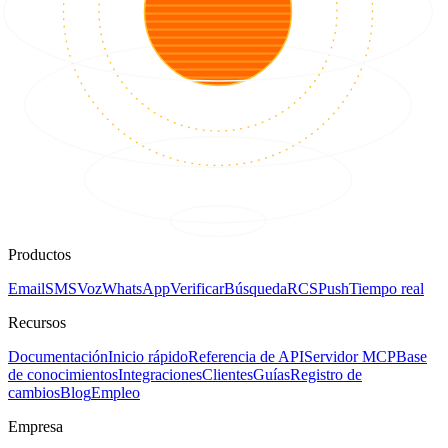
Productos
Email
SMS
Voz
WhatsApp
Verificar
Búsqueda
RCS
Push
Tiempo real
Recursos
Documentación
Inicio rápido
Referencia de API
Servidor MCP
Base
de conocimientos
Integraciones
Clientes
Guías
Registro de
cambios
Blog
Empleo
Empresa