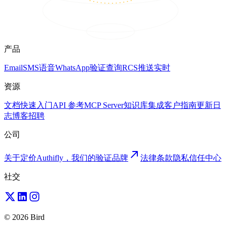
产品
Email
SMS
语音
WhatsApp
验证
查询
RCS
推送
实时
资源
文档
快速入门
API 参考
MCP Server
知识库
集成
客户
指南
更新日
志
博客
招聘
公司
关于
定价
Authifly，我们的验证品牌
法律
条款
隐私
信任中心
社交
© 2026 Bird