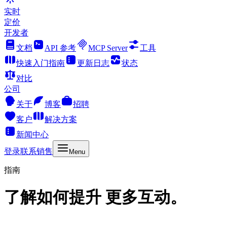
实时
定价
开发者
文档
API 参考
MCP Server
工具
快速入门指南
更新日志
状态
对比
公司
关于
博客
招聘
客户
解决方案
新闻中心
登录
联系销售
Menu
指南
了解如何提升 更多互动。