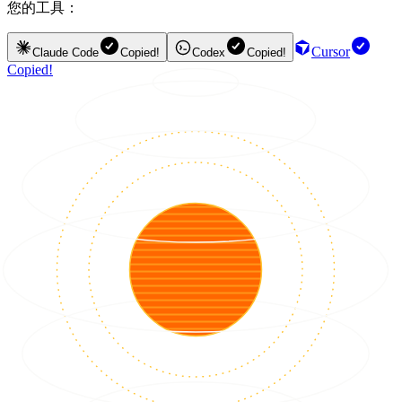
您的工具：
Cursor
Claude Code
Copied!
Codex
Copied!
Copied!