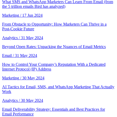
What SMS and WhatsApp Marketers Can Learn From Email (from
the 5 trillion emails Bird has analyzed)
Marketing
/ 17 Jun 2024
From Obstacle to Opportunity: How Marketers Can Thrive in a
Post-Cookie Future
Analytics
/ 31 May 2024
Beyond Open Rates: Unpacking the Nuances of Email Metrics
Email
/ 31 May 2024
How to Control Your Company’s Reputation With a Dedicated
Internet Protocol (IP) Address
Marketing
/ 30 May 2024
AI Tactics for Email, SMS, and WhatsApp Marketing That Actually
Work
Analytics
/ 30 May 2024
Email Deliverability Strategy: Essentials and Best Practices for
Email Performance