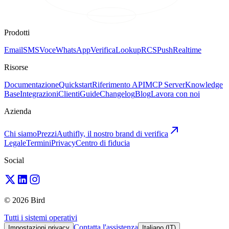
Prodotti
Email
SMS
Voce
WhatsApp
Verifica
Lookup
RCS
Push
Realtime
Risorse
Documentazione
Quickstart
Riferimento API
MCP Server
Knowledge
Base
Integrazioni
Clienti
Guide
Changelog
Blog
Lavora con noi
Azienda
Chi siamo
Prezzi
Authifly, il nostro brand di verifica
Legale
Termini
Privacy
Centro di fiducia
Social
© 2026 Bird
Tutti i sistemi operativi
Contatta l'assistenza
Impostazioni privacy
Italiano (IT)