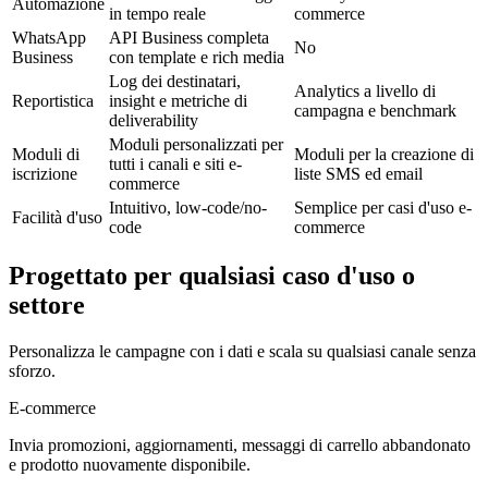
Automazione
in tempo reale
commerce
WhatsApp
API Business completa
No
Business
con template e rich media
Log dei destinatari,
Analytics a livello di
Reportistica
insight e metriche di
campagna e benchmark
deliverability
Moduli personalizzati per
Moduli di
Moduli per la creazione di
tutti i canali e siti e-
iscrizione
liste SMS ed email
commerce
Intuitivo, low-code/no-
Semplice per casi d'uso e-
Facilità d'uso
code
commerce
Progettato per qualsiasi caso d'uso o
settore
Personalizza le campagne con i dati e scala su qualsiasi canale senza
sforzo.
E-commerce
Invia promozioni, aggiornamenti, messaggi di carrello abbandonato
e prodotto nuovamente disponibile.