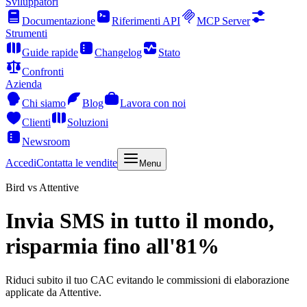
Sviluppatori
Documentazione
Riferimenti API
MCP Server
Strumenti
Guide rapide
Changelog
Stato
Confronti
Azienda
Chi siamo
Blog
Lavora con noi
Clienti
Soluzioni
Newsroom
Accedi
Contatta le vendite
Menu
Bird vs Attentive
Invia SMS in tutto il mondo,
risparmia fino all'81%
Riduci subito il tuo CAC evitando le commissioni di elaborazione
applicate da Attentive.