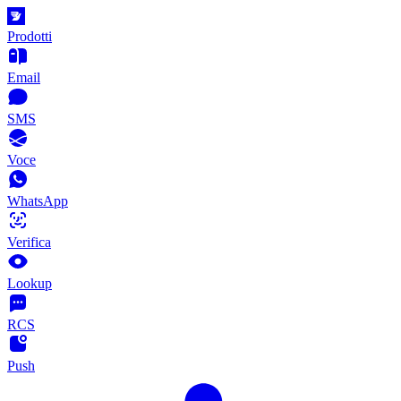
Prodotti
Email
SMS
Voce
WhatsApp
Verifica
Lookup
RCS
Push