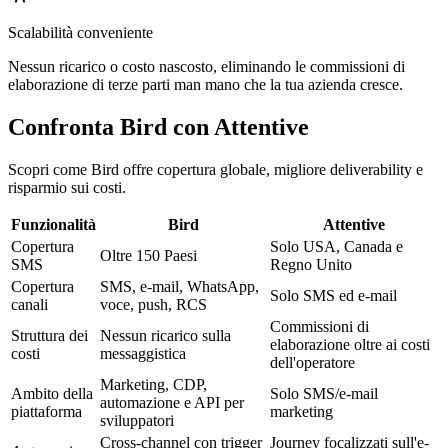
Scalabilità conveniente
Nessun ricarico o costo nascosto, eliminando le commissioni di
elaborazione di terze parti man mano che la tua azienda cresce.
Confronta Bird con Attentive
Scopri come Bird offre copertura globale, migliore deliverability e
risparmio sui costi.
Funzionalità
Bird
Attentive
Copertura
Solo USA, Canada e
Oltre 150 Paesi
SMS
Regno Unito
Copertura
SMS, e-mail, WhatsApp,
Solo SMS ed e-mail
canali
voce, push, RCS
Commissioni di
Struttura dei
Nessun ricarico sulla
elaborazione oltre ai costi
costi
messaggistica
dell'operatore
Marketing, CDP,
Ambito della
Solo SMS/e-mail
automazione e API per
piattaforma
marketing
sviluppatori
Cross-channel con trigger
Journey focalizzati sull'e-