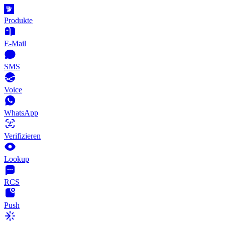
Produkte
E-Mail
SMS
Voice
WhatsApp
Verifizieren
Lookup
RCS
Push