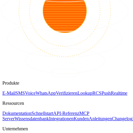
Produkte
E-Mail
SMS
Voice
WhatsApp
Verifizieren
Lookup
RCS
Push
Realtime
Ressourcen
Dokumentation
Schnellstart
API-Referenz
MCP
Server
Wissensdatenbank
Integrationen
Kunden
Anleitungen
Changelog
Unternehmen