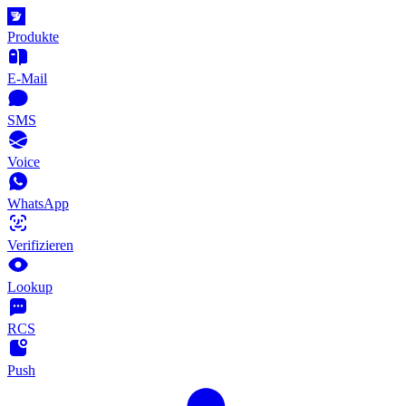
Produkte
E-Mail
SMS
Voice
WhatsApp
Verifizieren
Lookup
RCS
Push