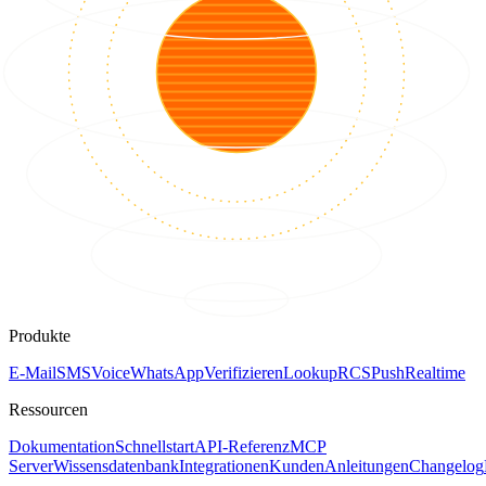
Produkte
E-Mail
SMS
Voice
WhatsApp
Verifizieren
Lookup
RCS
Push
Realtime
Ressourcen
Dokumentation
Schnellstart
API-Referenz
MCP
Server
Wissensdatenbank
Integrationen
Kunden
Anleitungen
Changelog