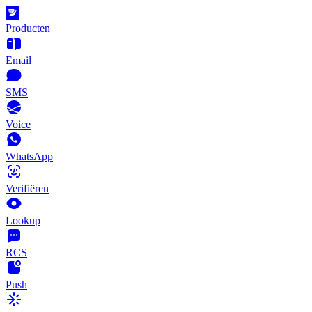
Producten
Email
SMS
Voice
WhatsApp
Verifiëren
Lookup
RCS
Push