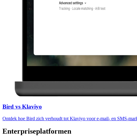
Bird vs Klaviyo
Ontdek hoe Bird zich verhoudt tot Klaviyo voor e-mail- en SMS-mark
Enterpriseplatformen