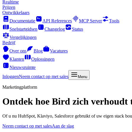
Realtime
Prijzen
Ontwikkelaars
Documentatie
API References
MCP Server
Tools
Snelstartgidsen
Changelog
Status
Vergelijkingen
Bedrijf
Over ons
Blog
Vacatures
Klanten
Oplossingen
Nieuwsruimte
Inloggen
Neem contact op met sales
Menu
Marketingplatform
Ontdek hoe Bird zich verhoudt 
Of u nu HubSpot, Klaviyo, Salesforce gebruikt of uw eigen stack bou
Neem contact op met sales
Aan de slag