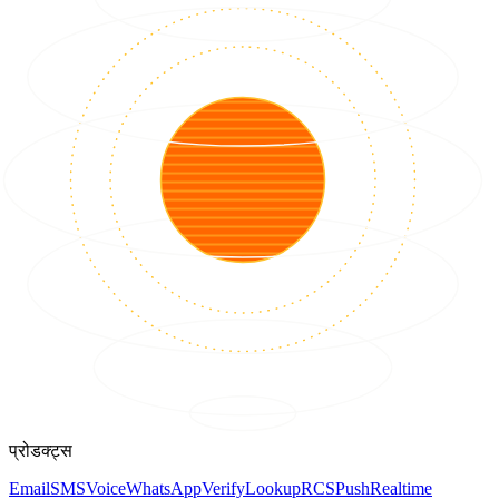
प्रोडक्ट्स
Email
SMS
Voice
WhatsApp
Verify
Lookup
RCS
Push
Realtime