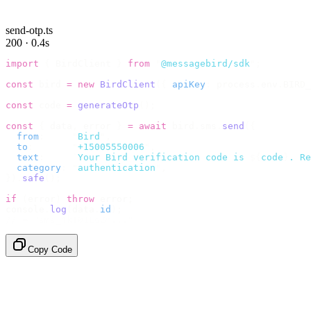
send-otp.ts
200 · 0.4s
import
 {
 BirdClient 
}
 from
 "
@messagebird/sdk
"
;
const
 bird 
=
 new
 BirdClient
({
 apiKey
:
 process
.
env
.
BIRD_
const
 code 
=
 generateOtp
();
const
 {
 data
,
 error 
}
 =
 await
 bird
.
sms
.
send
({
  from
:
     "
Bird
"
,
  to
:
       "
+15005550006
"
,
  text
:
     `
Your Bird verification code is 
${
code
}
. Re
  category
:
 "
authentication
"
,
}).
safe
();
if
 (
error
)
 throw
 error
;
console
.
log
(
data
.
id
);
// → "sms_4kT01Lq2m..."
Copy Code