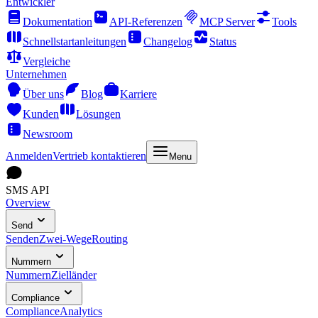
Entwickler
Dokumentation
API-Referenzen
MCP Server
Tools
Schnellstartanleitungen
Changelog
Status
Vergleiche
Unternehmen
Über uns
Blog
Karriere
Kunden
Lösungen
Newsroom
Anmelden
Vertrieb kontaktieren
Menu
SMS API
Overview
Send
Senden
Zwei-Wege
Routing
Nummern
Nummern
Zielländer
Compliance
Compliance
Analytics