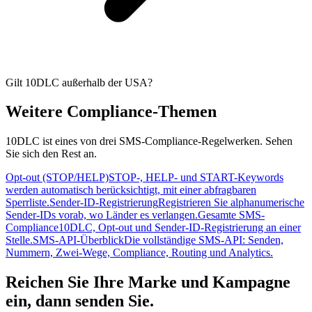
Gilt 10DLC außerhalb der USA?
Weitere Compliance-Themen
10DLC ist eines von drei SMS-Compliance-Regelwerken. Sehen
Sie sich den Rest an.
Opt-out (STOP/HELP)
STOP-, HELP- und START-Keywords
werden automatisch berücksichtigt, mit einer abfragbaren
Sperrliste.
Sender-ID-Registrierung
Registrieren Sie alphanumerische
Sender-IDs vorab, wo Länder es verlangen.
Gesamte SMS-
Compliance
10DLC, Opt-out und Sender-ID-Registrierung an einer
Stelle.
SMS-API-Überblick
Die vollständige SMS-API: Senden,
Nummern, Zwei-Wege, Compliance, Routing und Analytics.
Reichen Sie Ihre Marke und Kampagne
ein, dann senden Sie.