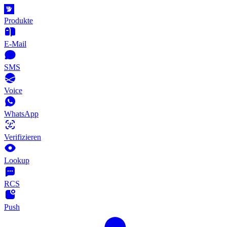
Produkte
E-Mail
SMS
Voice
WhatsApp
Verifizieren
Lookup
RCS
Push