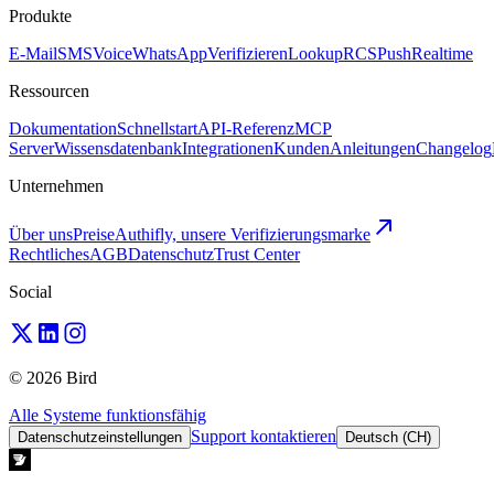
Produkte
E-Mail
SMS
Voice
WhatsApp
Verifizieren
Lookup
RCS
Push
Realtime
Ressourcen
Dokumentation
Schnellstart
API-Referenz
MCP
Server
Wissensdatenbank
Integrationen
Kunden
Anleitungen
Changelog
Unternehmen
Über uns
Preise
Authifly, unsere Verifizierungsmarke
Rechtliches
AGB
Datenschutz
Trust Center
Social
© 2026 Bird
Alle Systeme funktionsfähig
Support kontaktieren
Datenschutzeinstellungen
Deutsch (CH)