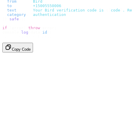
  from
:
     "
Bird
"
,
  to
:
       "
+15005550006
"
,
  text
:
     `
Your Bird verification code is 
${
code
}
. Re
  category
:
 "
authentication
"
,
}).
safe
();
if
 (
error
)
 throw
 error
;
console
.
log
(
data
.
id
);
// → "sms_4kT01Lq2m..."
Copy Code