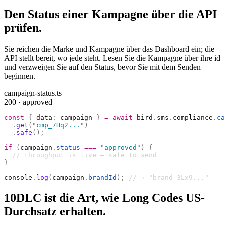
Den Status einer Kampagne über die API
prüfen.
Sie reichen die Marke und Kampagne über das Dashboard ein; die
API stellt bereit, wo jede steht. Lesen Sie die Kampagne über ihre id
und verzweigen Sie auf den Status, bevor Sie mit dem Senden
beginnen.
campaign-status.ts
200 · approved
const
 {
 data
:
 campaign 
}
 =
 await
 bird
.
sms
.
compliance
.
ca
  .
get
(
"
cmp_7Hq2...
"
)
  .
safe
();
if
 (
campaign
.
status
 ===
 "
approved
"
)
 {
  // throughput is live — safe to send
}
console
.
log
(
campaign
.
brandId
);
 // → "brand_3Lx9..."
10DLC ist die Art, wie Long Codes US-
Durchsatz erhalten.