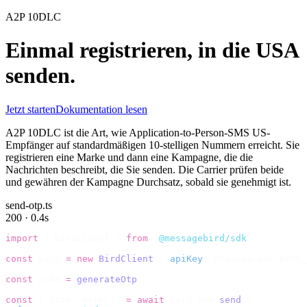
A2P 10DLC
Einmal registrieren, in die USA
senden.
Jetzt starten
Dokumentation lesen
A2P 10DLC ist die Art, wie Application-to-Person-SMS US-
Empfänger auf standardmäßigen 10-stelligen Nummern erreicht. Sie
registrieren eine Marke und dann eine Kampagne, die die
Nachrichten beschreibt, die Sie senden. Die Carrier prüfen beide
und gewähren der Kampagne Durchsatz, sobald sie genehmigt ist.
send-otp.ts
200 · 0.4s
import
 {
 BirdClient 
}
 from
 "
@messagebird/sdk
"
;
const
 bird 
=
 new
 BirdClient
({
 apiKey
:
 process
.
env
.
BIRD_
const
 code 
=
 generateOtp
();
const
 {
 data
,
 error 
}
 =
 await
 bird
.
sms
.
send
({