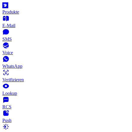
Produkte
E-Mail
SMS
Voice
WhatsApp
Verifizieren
Lookup
RCS
Push