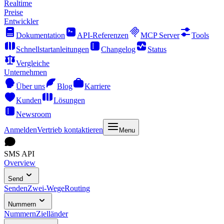
Realtime
Preise
Entwickler
Dokumentation
API-Referenzen
MCP Server
Tools
Schnellstartanleitungen
Changelog
Status
Vergleiche
Unternehmen
Über uns
Blog
Karriere
Kunden
Lösungen
Newsroom
Anmelden
Vertrieb kontaktieren
Menu
SMS API
Overview
Send
Senden
Zwei-Wege
Routing
Nummern
Nummern
Zielländer