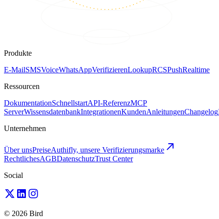
Produkte
E-Mail
SMS
Voice
WhatsApp
Verifizieren
Lookup
RCS
Push
Realtime
Ressourcen
Dokumentation
Schnellstart
API-Referenz
MCP
Server
Wissensdatenbank
Integrationen
Kunden
Anleitungen
Changelog
Unternehmen
Über uns
Preise
Authifly, unsere Verifizierungsmarke
Rechtliches
AGB
Datenschutz
Trust Center
Social
© 2026 Bird