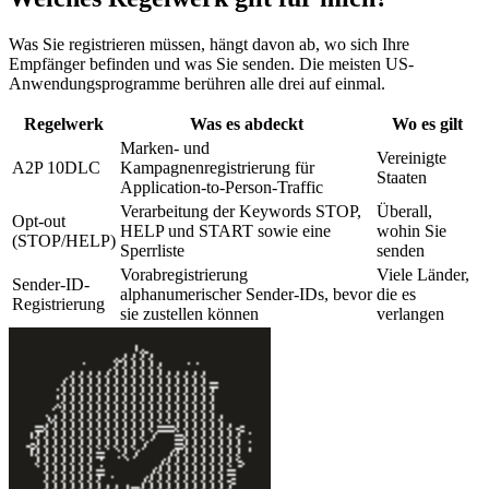
Was Sie registrieren müssen, hängt davon ab, wo sich Ihre
Empfänger befinden und was Sie senden. Die meisten US-
Anwendungsprogramme berühren alle drei auf einmal.
Regelwerk
Was es abdeckt
Wo es gilt
Marken- und
Vereinigte
A2P 10DLC
Kampagnenregistrierung für
Staaten
Application-to-Person-Traffic
Verarbeitung der Keywords STOP,
Überall,
Opt-out
HELP und START sowie eine
wohin Sie
(STOP/HELP)
Sperrliste
senden
Vorabregistrierung
Viele Länder,
Sender-ID-
alphanumerischer Sender-IDs, bevor
die es
Registrierung
sie zustellen können
verlangen