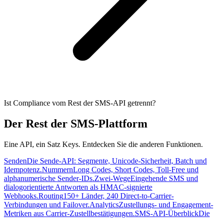
Ist Compliance vom Rest der SMS-API getrennt?
Der Rest der SMS-Plattform
Eine API, ein Satz Keys. Entdecken Sie die anderen Funktionen.
Senden
Die Sende-API: Segmente, Unicode-Sicherheit, Batch und
Idempotenz.
Nummern
Long Codes, Short Codes, Toll-Free und
alphanumerische Sender-IDs.
Zwei-Wege
Eingehende SMS und
dialogorientierte Antworten als HMAC-signierte
Webhooks.
Routing
150+ Länder, 240 Direct-to-Carrier-
Verbindungen und Failover.
Analytics
Zustellungs- und Engagement-
Metriken aus Carrier-Zustellbestätigungen.
SMS-API-Überblick
Die